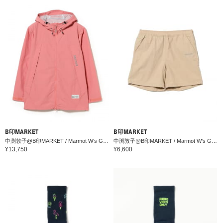
B印MARKET
B印MARKET
中渕敦子@B印MARKET / Marmot W's Guild Jacket
中渕敦子@B印MARKET / Marmot W's Guild Shorts（撥水）
¥13,750
¥6,600