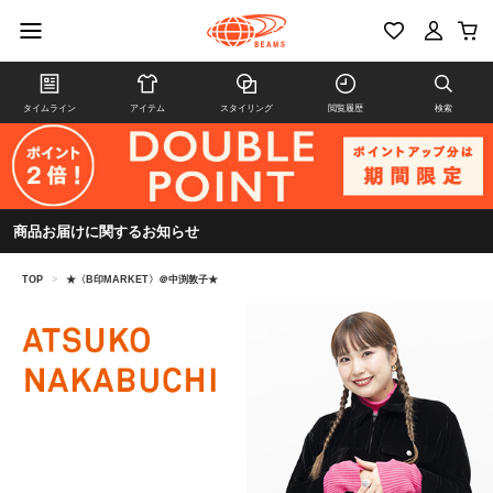
タイムライン
アイテム
スタイリング
閲覧履歴
検索
商品お届けに関するお知らせ
TOP
>
★〈B印MARKET〉＠中渕敦子★