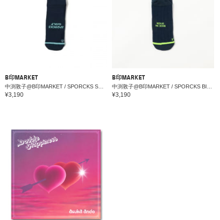
B印MARKET
B印MARKET
中渕敦子@B印MARKET / SPORCKS SUMMER NIGHT - GOLF SOCKS
中渕敦子@B印MARKET / SPORCKS BIRDIE VIBES - GOLF SOCKS
¥3,190
¥3,190