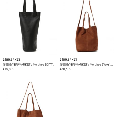
B印MARKET
B印MARKET
服部隆@B印MARKET / Morphee BOTTLE BAG BLACK
服部隆@B印MARKET / Morphee 3WAY MEDIUM TOTE（M）OIL SUEDE BROWN
¥19,800
¥38,500