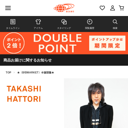
タイムライン
アイテム
スタイリング
閲覧履歴
検索
商品お届けに関するお知らせ
TOP
>
★〈B印MARKET〉＠服部隆★