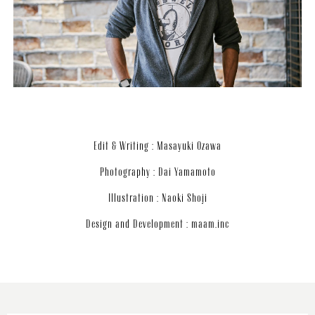
Edit & Writing : Masayuki Ozawa
Photography : Dai Yamamoto
Illustration : Naoki Shoji
Design and Development : maam.inc