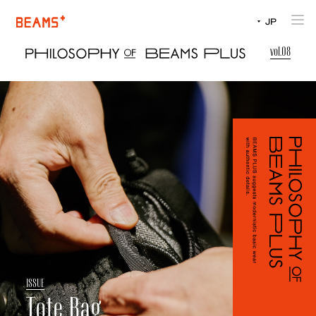
EN
JP
EN
vol.08
I
S
S
U
E
Tote Bag