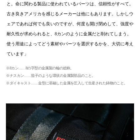
と。命に関わる製品に使われているパーツは、信頼性がすべて。
古き良きアメリカを感じるメーカーは他にもあります。しかしウ
ェアであれば何でも良いのですが、何度も開け閉めして、強度や
耐久性が求められると、8カンのように金属だと削れてしまう。
使う用途によってどう素材やパーツを選択するかを、大切に考え
ています」
※8カン……8の字型の金属製の輪の総称。
※ナスカン……茄子のような環状の金属製部品のこと。
※ダイキャスト……金型に溶融した金属を圧入して生産された鋳物のこと。