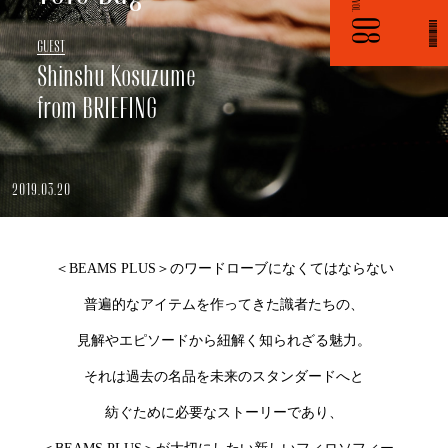
VOL.
08
G
U
E
S
T
Shinshu Kosuzume
from BRIEFING
2019.03.20
＜BEAMS PLUS＞のワードローブになくてはならない
普遍的なアイテムを作ってきた識者たちの、
見解やエピソードから紐解く知られざる魅力。
それは過去の名品を未来のスタンダードへと
紡ぐために必要なストーリーであり、