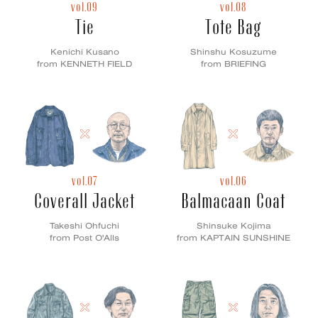
vol.09
vol.08
Tie
Tote Bag
Kenichi Kusano
Shinshu Kosuzume
from KENNETH FIELD
from BRIEFING
vol.07
vol.06
Coverall Jacket
Balmacaan Coat
Takeshi Ohfuchi
Shinsuke Kojima
from Post O'Alls
from KAPTAIN SUNSHINE