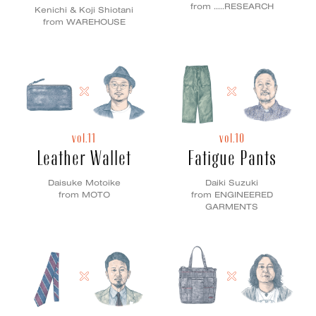
from .....RESEARCH
Kenichi & Koji Shiotani
from WAREHOUSE
vol.11
vol.10
Leather Wallet
Fatigue Pants
Daisuke Motoike
Daiki Suzuki
from MOTO
from ENGINEERED
GARMENTS