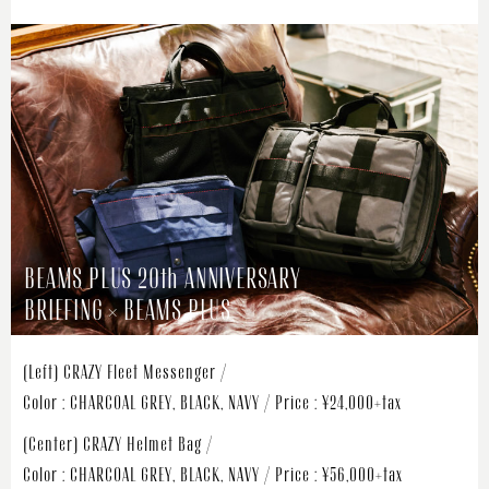
BEAMS PLUS 20th ANNIVERSARY
BRIEFING × BEAMS PLUS
(Left) CRAZY Fleet Messenger /
Color : CHARCOAL GREY, BLACK, NAVY / Price : ¥24,000+tax
(Center) CRAZY Helmet Bag /
Color : CHARCOAL GREY, BLACK, NAVY / Price : ¥56,000+tax