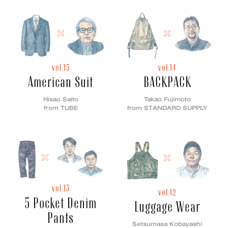
vol.15
vol.14
American Suit
BACKPACK
Hisao Saito
Takao Fujimoto
from TUBE
from STANDARD SUPPLY
vol.13
vol.12
5 Pocket Denim
Luggage Wear
Pants
Setsumasa Kobayashi