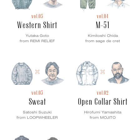
vol.05
vol.04
Western Shirt
M-51
Yutaka Goto
Kimitoshi Chida
from REMI RELIEF
from sage de cret
vol.03
vol.02
Sweat
Open Collar Shirt
Satoshi Suzuki
Hirofumi Yamashita
from LOOPWHEELER
from MOJITO