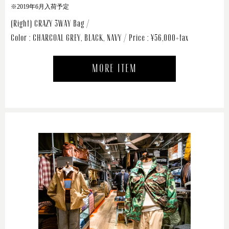
※2019年6月入荷予定
(Right) CRAZY 3WAY Bag /
Color : CHARCOAL GREY, BLACK, NAVY / Price : ¥56,000+tax
MORE ITEM