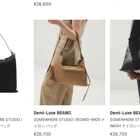
¥28,600
Demi-Luxe BEAMS
Demi-Luxe B
 STUDIO /
SOMEWHERE STUDIO / BOARD-WIDE ナ
SOMEWHERE STU
 バッグ
イロン バッグ
WASH ナイロン 
¥29,700
¥29,700