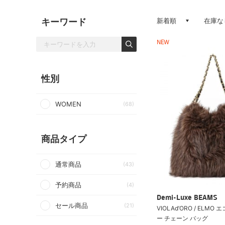
キーワード
新着順
在庫な
NEW
性別
WOMEN
(68)
商品タイプ
通常商品
(43)
予約商品
(4)
Demi-Luxe BEAMS
セール商品
(21)
VIOLAd’ORO / ELM
ー チェーン バッグ