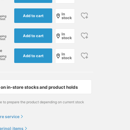
In
Add to cart
pping
stock
rtest
In
Add to cart
pping
stock
rtest
ne
In
Add to cart
pping
stock
rtest
on in-store stocks and product holds
me to prepare the product depending on current stock
re service
ering) items