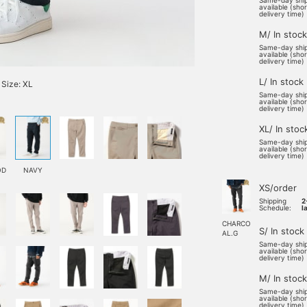
Same-day shi
available (sho
delivery time)
M/ In stock
Same-day shi
available (sho
delivery time)
L/ In stock
Size: XL
Same-day shi
available (sho
delivery time)
XL/ In stoc
Same-day shi
available (sho
delivery time)
OD
NAVY
XS/order
Shipping
2
Schedule:
l
CHARCO
S/ In stock
AL.G
Same-day shi
available (sho
delivery time)
M/ In stock
Same-day shi
available (sho
delivery time)