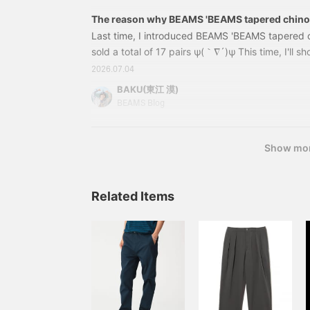
The reason why BEAMS 'BEAMS tapered chino 
loved is mix and match.
Last time, I introduced BEAMS 'BEAMS tapered 
sold a total of 17 pairs ψ(｀∇´)ψ This time, I'll s
outfit often! Please tap the image below to see 
2026.07.04
(o^^o)↑↑↑↑↑↑↑↑↑↑ So let's get started!!!
BAKU(東江 漠)
Stretch Tapered Chinos Colors: GREY, CHARCO
BEAMS Blog
Show mo
Related Items