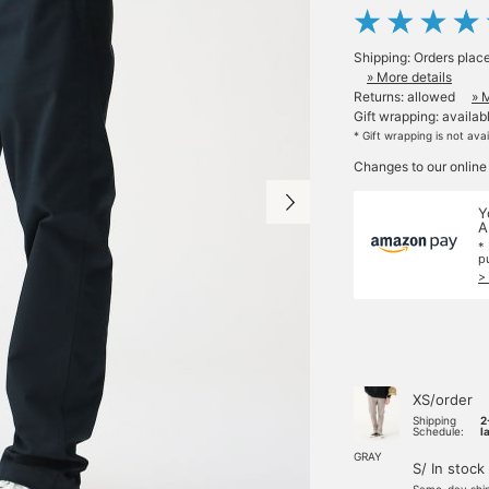
Shipping: Orders plac
» More details
Returns: allowed
» 
Gift wrapping: availab
* Gift wrapping is not ava
Changes to our online
Y
A
*
p
>
XS/order
Shipping
2
Schedule:
l
GRAY
S/ In stock