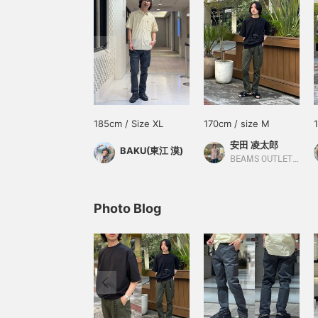
185cm / Size XL
170cm / size M
安田 凌太郎
BAKU(東江 漠)
BEAMS OUTLET Kurashiki
Photo Blog