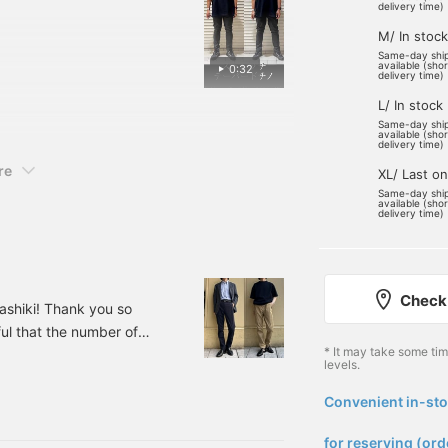
 refer back to later.
ができるので是非。
delivery time)
M/ In stock
Same-day shi
available (sho
0:32
delivery time)
L/ In stock
Same-day shi
available (sho
delivery time)
re
XL/ Last o
Same-day shi
available (sho
delivery time)
Check 
ashiki! Thank you so
ul that the number of
* It may take some ti
the blog has been
levels.
ent to me! Thank you for
 the point. As the title
Convenient in-sto
​ ​
mmended for all men. Here
for reserving (ord