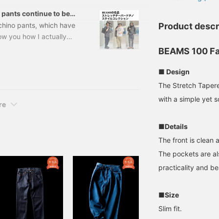
pants continue to be
chino pants, which have
Product descr
how you how I actually
the previous blog post
BEAMS 100 Fa
 11231173803 BEAMS /
AL, BLACK, BEIGE, O
■ Design
The Stretch Tapere
with a simple yet s
re
■Details
The front is clean
The pockets are al
practicality and be
■Size
Slim fit.