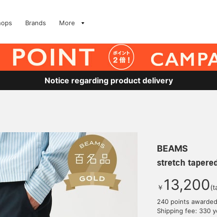
hops
Brands
More
Notice regarding product delivery
BEAMS
stretch tapere
13,200
￥
(t
240 points awarde
Shipping fee: 330 