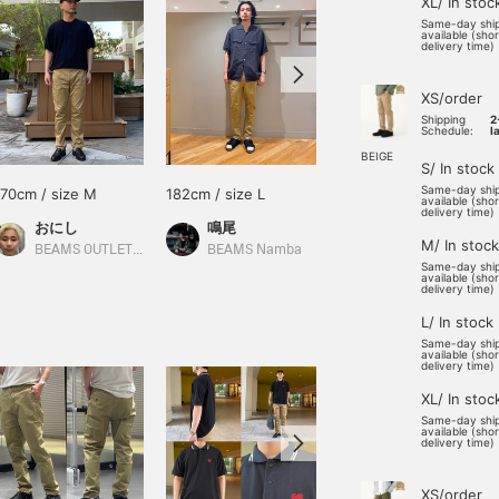
XL/ In stoc
Same-day shi
available (sho
delivery time)
XS/order
Shipping
2
Schedule:
l
BEIGE
S/ In stock
Same-day shi
170cm / size M
182cm / size L
175cm / size M
available (sho
delivery time)
おにし
鳴尾
森 皓生
M/ In stock
BEAMS OUTLET Kurashiki
BEAMS Namba
BEAMS Shibuya
Same-day shi
available (sho
delivery time)
L/ In stock
Same-day shi
available (sho
delivery time)
XL/ In stoc
Same-day shi
available (sho
delivery time)
XS/order