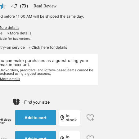
4.7
（73）
Read Review
ed before 11:00 AM will be shipped the same day.
More details
le
» More details
ilable for backorders.
 try-on service
» Click here for details
ou can make purchases as a guest using your
mazon account.
 Backorders, preorders, and lottery-based items cannot be
urchased using a guest account.
 More details
Find your size
In
Add to cart
stock
-6 days
ater
In
Add to cart