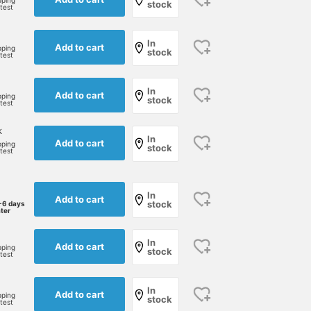
pping
stock
rtest
In
Add to cart
pping
stock
rtest
In
Add to cart
pping
stock
rtest
k
In
Add to cart
pping
stock
rtest
In
Add to cart
stock
-6 days
ater
In
Add to cart
pping
stock
rtest
In
Add to cart
pping
stock
rtest