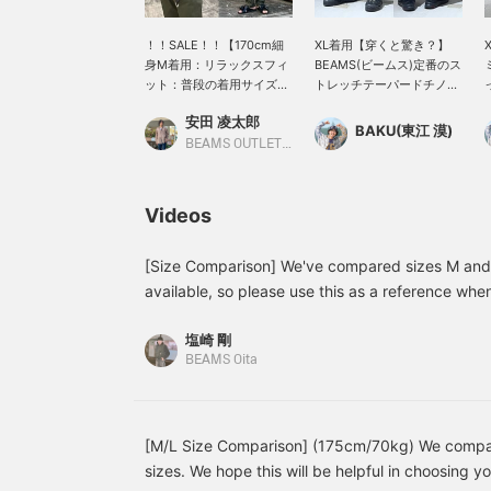
！！SALE！！【170cm細
XL着用【穿くと驚き？】
身M着用：リラックスフィ
BEAMS(ビームス)定番のス
ット：普段の着用サイズを
トレッチテーパードチノで
おすすめします】ポリトロ
すが、この見た目で穿くと
安田 凌太郎
素材のカットソー。吸水速
驚きなのですが"ストレッ
BAKU(東江 漠)
乾性に富んだ肌離れのよい
チ性"が凄いんですよ。た
BEAMS OUTLET Kurashiki
生地感で、常にサラッとし
だ、細くて綺麗なシルエッ
た着心地を保ってくれる、
トだけじゃないんです。僕
夏のお助けアイテムでござ
は185cm75kgです！【お
Videos
います。タウンユースから
気に入り♡+】を押すと"50
アクティブなシーンまで、
マイル"たまり気になるア
日常的に皆様を支えてくれ
イテムを保存でき、【フォ
[Size Comparison] We've compared sizes M and 
るアイテムとなっておりま
ロー♡+】していただく
available, so please use this as a reference when
す。 お気に入りのアイテム
と"100マイル"たまります
you press the <Favorite button>, you can look b
がありましたら、【フォロ
よ！
塩崎 剛
Please follow us if you like!
ー】や【ハート+お気に入
BEAMS Oita
り】でいつでも見返すこと
ができるので是非。
[M/L Size Comparison] (175cm/70kg) We compare
sizes. We hope this will be helpful in choosing yo