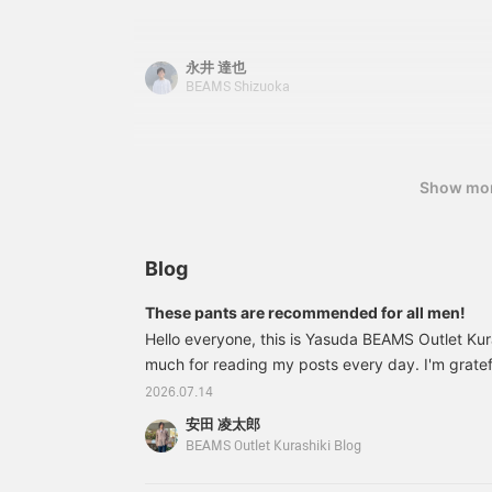
look♪ Pressing [♡ + Favorite] will make it easy to
永井 達也
BEAMS Shizuoka
Show mo
Blog
These pants are recommended for all men!
Hello everyone, this is Yasuda BEAMS Outlet Kur
much for reading my posts every day. I'm gratef
customers who come to the store after reading 
2026.07.14
increasing. Your support is a great encouragem
安田 凌太郎
your continued support. Now, let's get straight to
BEAMS Outlet Kurashiki Blog
says, the pants I'm introducing today are reco
they are! 1123117