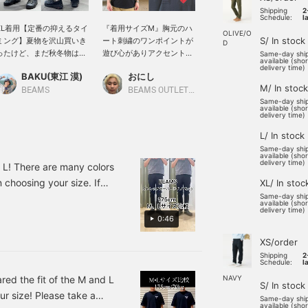
Shipping
2
Schedule:
l
XL着用【定番の抑えるタイ
『着用サイズM』胸元のハ
【170cm細身M着用：スリ
OLIVE/O
S/ In stock
ミング】夏物を沢山買いき
ート刺繍のワンポイントが
ムフィット：普段の着用サ
D
ったけど、まだ秋冬物は早
遊び心がありアクセントに
イズをおすすめします】ビ
Same-day shi
available (sho
いなぁって思う方も多いと
なるポロシャツ！夏に定番
ームスの百名品「ストレッ
delivery time)
BAKU(東江 漠)
おにし
安田 凌太郎
思います。僕自身もそうで
の鹿の子素材を使用してお
チテーパードチノ」。端正
M/ In stock
す。そんな時こそ、最近自
り汗ばむ季節にも快適に過
でスマートなシルエットな
BEAMS
BEAMS OUTLET Kurashiki
BEAMS OUTLET Kurashiki
Same-day shi
分は『定番』アイテムに目
ごせます！チノパンやデニ
がら、スポーティな履き心
available (sho
を向けることが多いです。
ムをポロシャツに合わせた
地でございます。ウエスト
delivery time)
こちらは本当にベストセラ
王道のカジュアルコーデが
は程良くゆとりがあり、裾
L/ In stock
ーのチノパンなのですが、
オススメです！ お気に入り
に向かってテーパードがか
Same-day shi
この美しいシルエットでス
のアイテムがありました
かっております。サイズ選
available (sho
delivery time)
トレッチ性も兼ね備えてい
ら、【フォロー】や
びは普段のお洋服選びの着
L! There are many colors
る最高のパンツなのです。
【♡+お気に入り】でいつ
用サイズでレギュラーフィ
 choosing your size. If
XL/ In stoc
僕は185cm75kgです！
でも見返すことができるの
ット。ワンサイズ下げてス
Same-day shi
ack at this post anytime.
【お気に入り♡+】を押す
で是非！
リムフィットといった感じ
available (sho
delivery time)
と"50マイル"たまり気にな
でございます。休日のラフ
0:46
るアイテムを保存でき、
な着こなしはもちろん、オ
【フォロー♡+】していた
フィススタイルの着こなし
XS/order
だくと"100マイル"たまり
にもおすすめでございま
Shipping
2
Schedule:
l
ますよ！
す。 お気に入りのアイテム
がありましたら、【フォロ
d the fit of the M and L
NAVY
S/ In stock
ー】や【ハート+お気に入
ur size! Please take a
Same-day shi
り】でいつでも見返すこと
available (sho