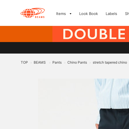
Items
Look Book
Labels
S
TOP
BEAMS
Pants
Chino Pants
stretch tapered chino
>
>
>
>