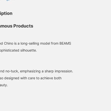
iption
mous Products
d Chino is a long-selling model from BEAMS
ophisticated silhouette.
 and no-tuck, emphasizing a sharp impression.
so designed with care to achieve both
auty.