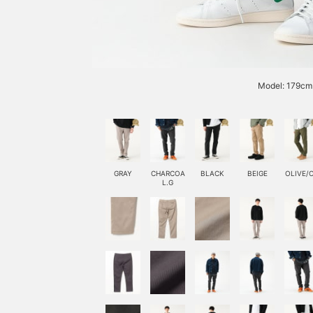
Model: 179cm 
GRAY
CHARCOA
BLACK
BEIGE
OLIVE/
L.G