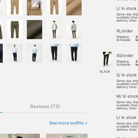
L/ In stock
Same-day shi
available (sho
delivery time)
XL/order
Shipping
2
Schedule:
l
XS/order
Shipping
2
Schedule:
l
BLACK
S/ In stock
Same-day shi
available (sho
delivery time)
M/ In stock
Same-day shi
available (sho
Reviews (73)
delivery time)
L/ In stock
See more outfits >
Same-day shi
available (sho
delivery time)