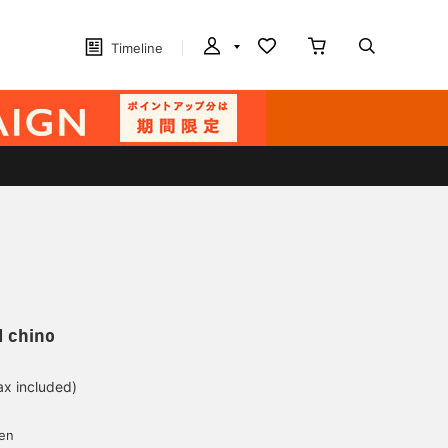
Timeline
d chino
ax included)
d
yen