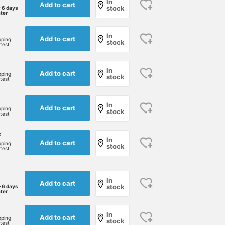
In
Add to cart
stock
-6 days
ater
【サイズ比較】ストレッチ
The "Stretch Tapered
[170cm slim build
テーパードチノ。182セン
Chinos" from BEAMS are
wearing size M: Slim fit:
In
Add to cart
チ65キロ左がL、右がXLサ
a long-selling staple item.
We recommend your
pping
stock
rtest
イズ着用。ジャストならL
These versatile pants are
usual size] BEAMS'
鳴尾
シュリ
安田 凌太郎
サイズがおすすめです。ウ
appealing for their
"Stretch Tapered Chinos
エストに余裕を持たせたい
beautiful slim fit and
a top-selling item. A
BEAMS Namba
BEAMS Shibuya
BEAM
In
Add to cart
pping
ならXLサイズおすすめです
stress-free comfort, but
versatile and excellent
stock
rtest
◎ 【お気に入り♥+】を押
I'm in the mood to pair
supporting player that
していただくと《50マイル
them with GUIDI 's "PL1"
works in all genres. outfi
獲得》＆気になる商品を保
front-zip boots. The
casually on your days off
In
Add to cart
pping
存できます！【フォロー♥
clean, no-pleat hem
stock
and on weekdays for a
rtest
＋】して頂くと《100マイ
width highlights the
sharp, cool-biz style or 
ル獲得》で会員ステージア
unique leather drape and
jacket and trousers style
k
ップにも繋がります！是
the presence of the
A must-have item that
In
Add to cart
pping
stock
非！
zipper, characteristic of
will definitely come in
rtest
GUIDI boots. Even classic
handy. If you find an ite
chinos take on a more
you like, please follow u
fashionable look with the
or add it to your favorit
In
Add to cart
added weight of the
so you can look back on
stock
-6 days
ater
footwear. It's a foolproof
it anytime.
combination that can be
dressed tidy or down.
In
Add to cart
pping
stock
rtest