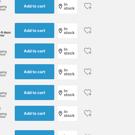
k
In
Add to cart
pping
stock
rtest
In
Add to cart
stock
-6 days
ater
In
Add to cart
pping
172cm / size L
175cm / size L
173cm / size M
stock
rtest
塩崎 壮人
塩崎 剛
宮吉 優
BEAMS Nishinomiya
BEAMS Oita
B
In
Add to cart
pping
stock
rtest
In
Add to cart
pping
stock
rtest
k
In
Add to cart
pping
stock
rtest