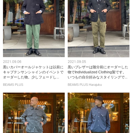
2021.09.06
2021.09.05
黒いカバーオールジャケットは以前に
黒いブレザーは随分前にオーダーした
キャプテンサンシャインのイベントで
物でIndividualized Clothing製です。
オーダーした物。少しフェードし...
いつもの自分好みなスタイリングで...
BEAMS PLUS
BEAMS PLUS Harajuku