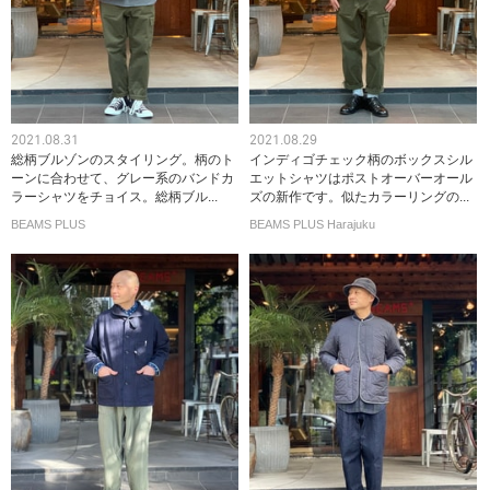
2021.08.31
2021.08.29
総柄ブルゾンのスタイリング。柄のト
インディゴチェック柄のボックスシル
ーンに合わせて、グレー系のバンドカ
エットシャツはポストオーバーオール
ラーシャツをチョイス。総柄ブル...
ズの新作です。似たカラーリングの...
BEAMS PLUS
BEAMS PLUS Harajuku