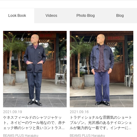
Look Book
Videos
Photo Blog
Blog
2021.09.19
2021.09.16
ケネスフィールドのシャツジャケッ
トラディショナルな雰囲気のショート
ト。ネイビーのウール地なので、赤チ
ブルゾン。光沢感のあるナイロンシェ
ェック柄のシャツと良いコントラス...
ルが魅力的な一着です。インナーに...
BEAMS PLUS Harajuku
BEAMS PLUS Harajuku