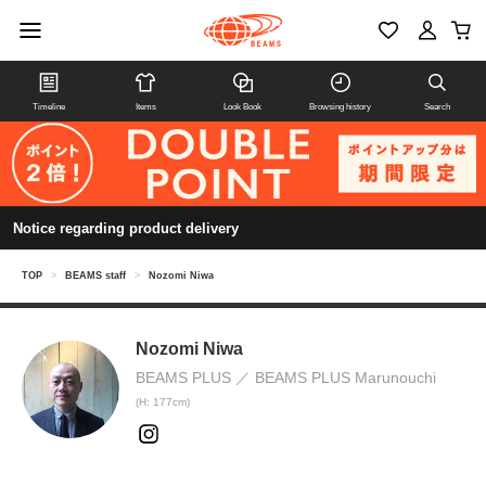
Timeline
Items
Look Book
Browsing history
Search
Notice regarding product delivery
TOP
>
BEAMS staff
>
Nozomi Niwa
Nozomi Niwa
BEAMS PLUS
BEAMS PLUS Marunouchi
(H: 177cm)