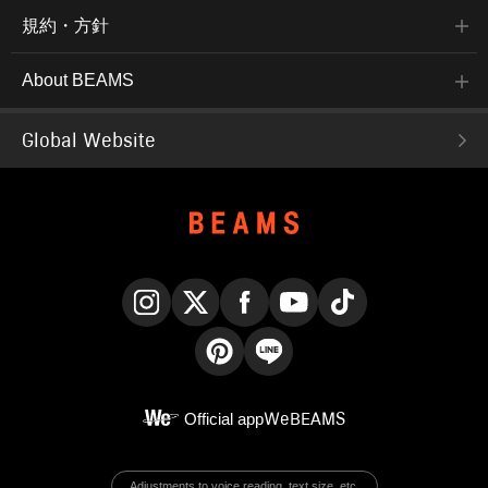
規約・方針
About BEAMS
Global Website
Instagram
X
Facebook
YouTube
TikTok
Pinterest
LINE
Official app
WeBEAMS
Adjustments to voice reading, text size, etc.