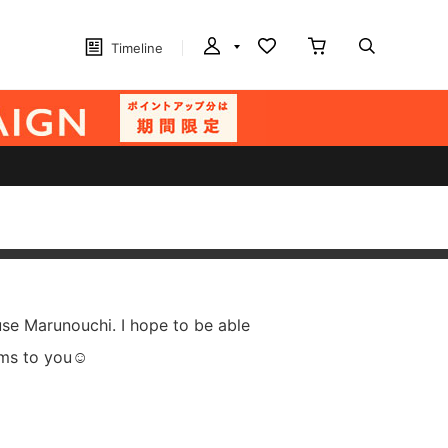
Timeline
se Marunouchi. I hope to be able
ems to you☺︎