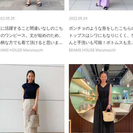
022.05.25
2022.05.24
夏に活躍すること間違いなしのこち
ポンチョのような形をしたこちら
らのワンピース。丈が短めのため、
トップスはシワにもなりにくく、
小柄な方でも着て頂けると思いま...
んと手洗いも可能！ボトムスも主..
EAMS HOUSE Marunouchi
BEAMS HOUSE Marunouchi