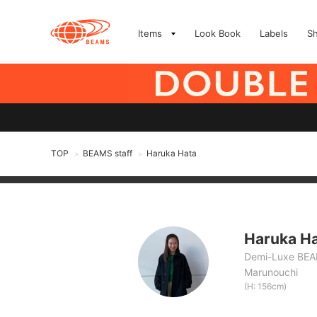
Items
Look Book
Labels
S
TOP
BEAMS staff
Haruka Hata
>
>
Haruka H
Demi-Luxe BE
Marunouchi
(H: 156cm)