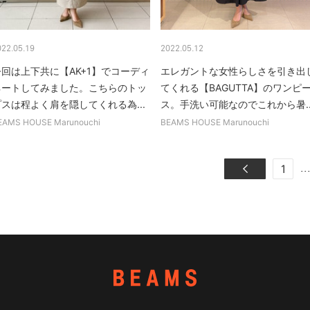
022.05.19
2022.05.12
今回は上下共に【AK+1】でコーディ
エレガントな女性らしさを引き出
ネートしてみました。こちらのトッ
てくれる【BAGUTTA】のワンピ
プスは程よく肩を隠してくれる為...
ス。手洗い可能なのでこれから暑..
EAMS HOUSE Marunouchi
BEAMS HOUSE Marunouchi
..
1