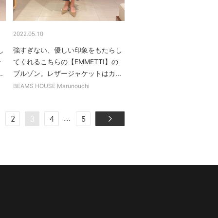
2022.05.10
し
強すぎない、優しい印象をもたらし
ー
てくれるこちらの【EMMETTI】の
.
ブルゾン。レザージャケットはカ...
BEAMS HOUSE Marunouchi
.
...
2
3
4
5