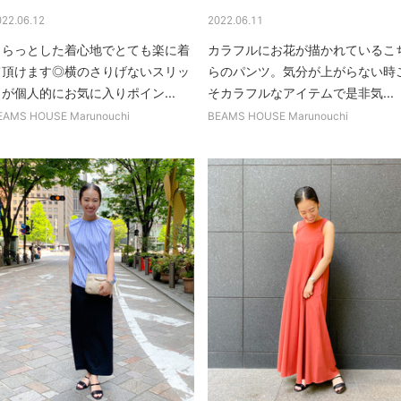
022.06.12
2022.06.11
さらっとした着心地でとても楽に着
カラフルにお花が描かれているこ
て頂けます◎横のさりげないスリッ
らのパンツ。気分が上がらない時
が個人的にお気に入りポイン...
そカラフルなアイテムで是非気...
EAMS HOUSE Marunouchi
BEAMS HOUSE Marunouchi