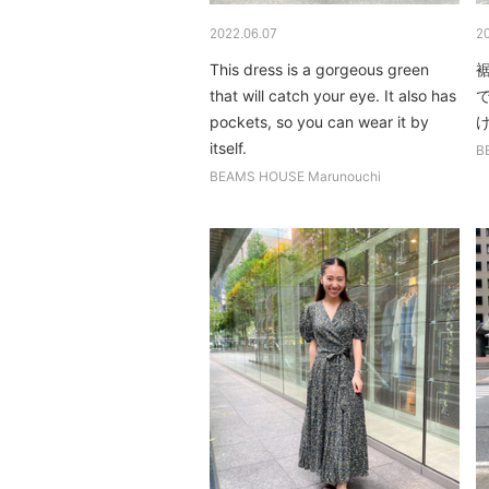
2022.06.07
2
This dress is a gorgeous green
that will catch your eye. It also has
pockets, so you can wear it by
itself.
B
BEAMS HOUSE Marunouchi