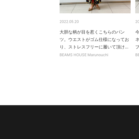
2022.05.20
2
大胆な柄が目を惹くこちらのパン
ツ。ウエストがゴム仕様になってお
り、ストレスフリーに履いて頂け...
BEAMS HOUSE Marunouchi
B