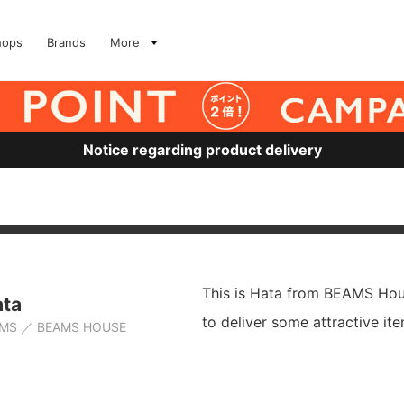
hops
Brands
More
Notice regarding product delivery
This is Hata from BEAMS Hou
ata
to deliver some attractive it
AMS
BEAMS HOUSE