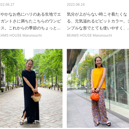
022.06.27
2022.06.24
華やかなお色にハリのある生地でエ
気分が上がらない時こそ着たくな
レガントさに満ちたこちらのワンピ
る、元気溢れるビビットカラー。
ース。これからの季節のちょっと...
ンプルな形でとても使いやすく、..
EAMS HOUSE Marunouchi
BEAMS HOUSE Marunouchi