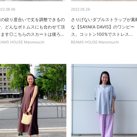
022.06.06
2022.05.29
裾の絞り度合いで丈を調整できるの
さりげないダブルストラップが素
で、どんなボトムスにも合わせて頂
な【SAYAKA DAVIS】のワンピー
けます◎こちらのスカートは後ろ...
ス。コットン100%でストレス...
EAMS HOUSE Marunouchi
BEAMS HOUSE Marunouchi