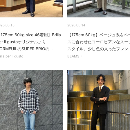
026.05.15
2026.05.14
175cm.60kg.size 46着用】Brilla
【175cm.60kg】ベージュ系をベ
er il gustoオリジナルより
スに合わせたヨーロピアンなスー
ORMEUILのSUPER BRIOの...
スタイル。少し色の入ったフレン..
illa per il gusto
BEAMS F