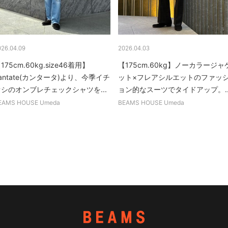
026.04.09
2026.04.03
175cm.60kg.size46着用】
【175cm.60kg】ノーカラージャ
antate(カンタータ)より、今季イチ
ット×フレアシルエットのファッ
オシのオンブレチェックシャツを...
ョン的なスーツでタイドアップ。..
EAMS HOUSE Umeda
BEAMS HOUSE Umeda