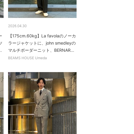
2026.04.30
ー
【175cm.60kg】La favolaのノーカ
ツ
ラージャケットに、john smedleyの
.
マルチボーダーニット、BERNAR...
BEAMS HOUSE Umeda