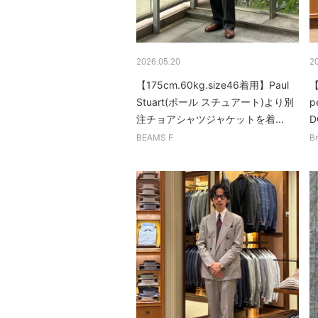
2026.05.20
2
【175cm.60kg.size46着用】Paul
【
Stuart(ポール スチュアート)より別
p
注チョアシャツジャケットを着...
D
BEAMS F
Br