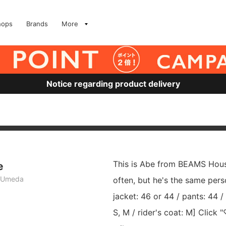
hops
Brands
More
Notice regarding product delivery
This is Abe from BEAMS Hous
e
 Umeda
often, but he's the same pers
jacket: 46 or 44 / pants: 44 /
S, M / rider's coat: M] Clic