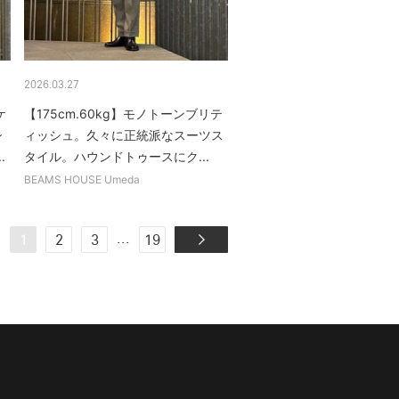
2026.03.27
ケ
【175cm.60kg】モノトーンブリテ
シ
ィッシュ。久々に正統派なスーツス
.
タイル。ハウンドトゥースにク...
BEAMS HOUSE Umeda
...
1
2
3
19