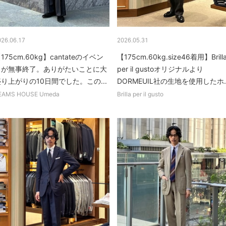
026.06.17
2026.05.31
175cm.60kg】cantateのイベン
【175cm.60kg.size46着用】Brill
トが無事終了。ありがたいことに大
per il gustoオリジナルより
り上がりの10日間でした。この...
DORMEUIL社の生地を使用したホ..
EAMS HOUSE Umeda
Brilla per il gusto