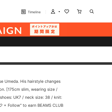
Timeline
e Umeda. His hairstyle changes
on. [175cm slim, wearing size /
 shoes: UK7 / neck size: 38 / knit:
k "♡ + Follow" to earn BEAMS CLUB