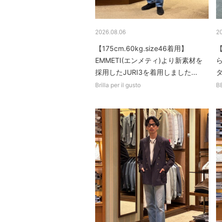
2026.08.06
2
【175cm.60kg.size46着用】
【
EMMETI(エンメティ)より新素材を
採用したJURI3を着用しました...
Brilla per il gusto
B