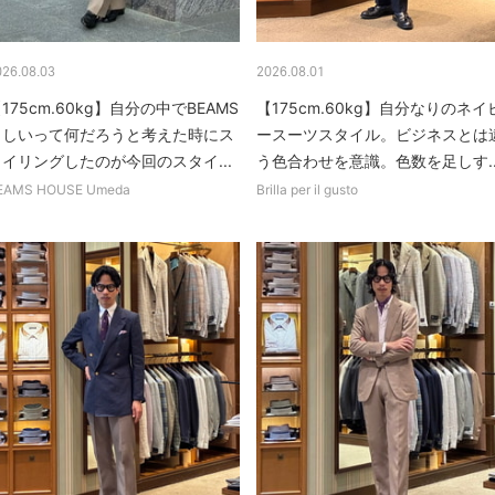
026.08.03
2026.08.01
175cm.60kg】自分の中でBEAMS
【175cm.60kg】自分なりのネイ
らしいって何だろうと考えた時にス
ースーツスタイル。ビジネスとは
タイリングしたのが今回のスタイ...
う色合わせを意識。色数を足しす..
EAMS HOUSE Umeda
Brilla per il gusto