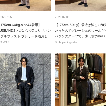
026.07.05
2026.07.01
175cm.60kg.size44着用】
【175cm.60kg】最近は涼しい気
USBANDS(ハズバンズ)よりリネン
だったのでグレージュのウールギ
ブルブレスト ブレザーを着用し...
バジンのスーツで。少し前のBrilla..
EAMS F
Brilla per il gusto