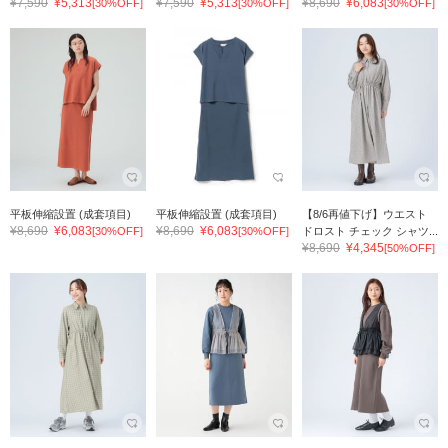
¥7,590
¥5,313
¥7,590
¥5,313
¥8,690
¥6,083
[30%OFF]
[30%OFF]
[30%OFF]
平板伸縮設置 (成套項目)
平板伸縮設置 (成套項目)
【8/6再値下げ】ウエスト
¥8,690
¥6,083
¥8,690
¥6,083
[30%OFF]
[30%OFF]
ドロスト チェック シャツ...
¥8,690
¥4,345
[50%OFF]