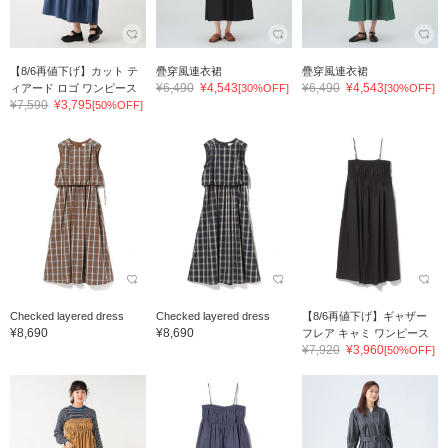
【8/6再値下げ】カット テ
疊穿風連衣裙
疊穿風連衣裙
¥6,490
¥4,543
¥6,490
¥4,543
ィアード ロゴ ワンピース
[30%OFF]
[30%OFF]
¥7,590
¥3,795
[50%OFF]
Checked layered dress
Checked layered dress
【8/6再値下げ】ギャザー
¥8,690
¥8,690
フレア キャミ ワンピース
¥7,920
¥3,960
[50%OFF]