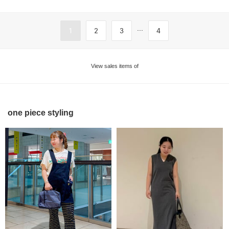
...
1
2
3
4
View sales items of
one piece styling