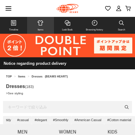
Timeline
Items
Look Book
Browsing history
Search
Notice regarding product delivery
TOP
>
Items
>
Dresses
(BEAMS HEART)
Dresses
(183)
>
See styling
tidy
#casual
#elegant
#Smoothly
#American Casual
#Cotton material
MEN
WOMEN
KIDS