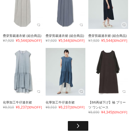
疊穿剪裁連衣裙 (組合商品)
疊穿剪裁連衣裙 (組合商品)
疊穿剪裁連衣裙 (組合商品)
¥7,920
¥5,544
¥7,920
¥5,544
¥7,920
¥5,544
[30%OFF]
[30%OFF]
[30%OFF]
化學加工牛仔連衣裙
化學加工牛仔連衣裙
【8/6再値下げ】袖 プリー
¥8,910
¥6,237
¥8,910
¥6,237
[30%OFF]
[30%OFF]
ツ ワンピース
¥8,690
¥4,345
[50%OFF]