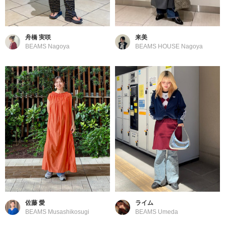
舟橋 実咲
来美
BEAMS Nagoya
BEAMS HOUSE Nagoya
佐藤 愛
ライム
BEAMS Musashikosugi
BEAMS Umeda