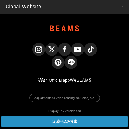
Global Website
Instagram
X
Facebook
YouTube
TikTok
Pinterest
LINE
Official app
WeBEAMS
Adjustments to voice reading, text size, etc.
Display PC version site
絞り込み検索
© BEAMS Co., Ltd.
English