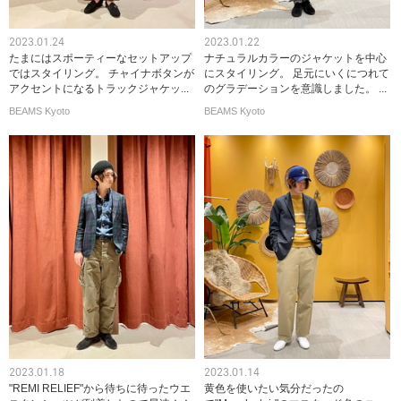
2023.01.24
2023.01.22
たまにはスポーティーなセットアップ
ナチュラルカラーのジャケットを中心
ではスタイリング。 チャイナボタンが
にスタイリング。 足元にいくにつれて
アクセントになるトラックジャケッ...
のグラデーションを意識しました。 ...
BEAMS Kyoto
BEAMS Kyoto
2023.01.18
2023.01.14
"REMI RELIEF"から待ちに待ったウエ
黄色を使いたい気分だったの