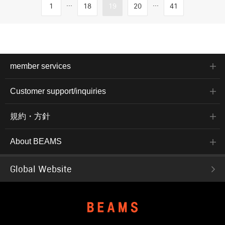
...
...
1
18
19
20
41
member services
Customer support/inquiries
規約・方針
About BEAMS
Global Website