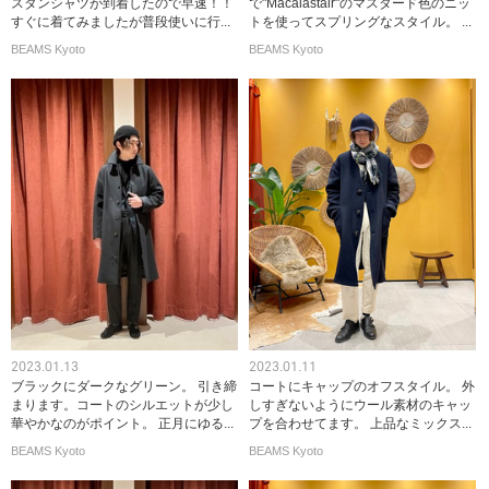
スタンシャツが到着したので早速！！
で"Macalastair"のマスタード色のニッ
すぐに着てみましたが普段使いに行...
トを使ってスプリングなスタイル。 ...
BEAMS Kyoto
BEAMS Kyoto
2023.01.13
2023.01.11
ブラックにダークなグリーン。 引き締
コートにキャップのオフスタイル。 外
まります。コートのシルエットが少し
しすぎないようにウール素材のキャッ
華やかなのがポイント。 正月にゆる...
プを合わせてます。 上品なミックス...
BEAMS Kyoto
BEAMS Kyoto