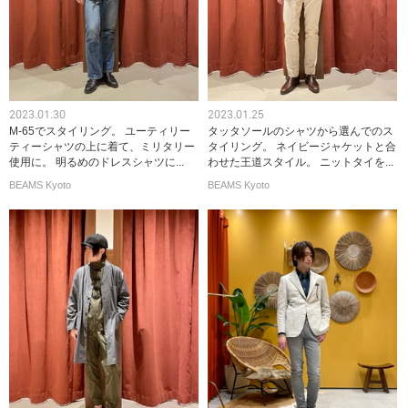
2023.01.30
2023.01.25
M-65でスタイリング。 ユーティリー
タッタソールのシャツから選んでのス
ティーシャツの上に着て、ミリタリー
タイリング。 ネイビージャケットと合
使用に。 明るめのドレスシャツに...
わせた王道スタイル。 ニットタイを...
BEAMS Kyoto
BEAMS Kyoto