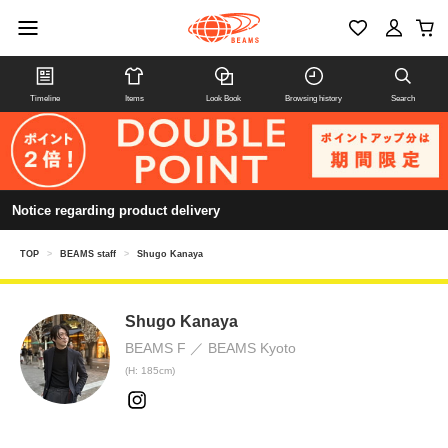
Timeline
Items
Look Book
Browsing history
Search
Notice regarding product delivery
TOP
>
BEAMS staff
>
Shugo Kanaya
Shugo Kanaya
BEAMS F
BEAMS Kyoto
(H: 185cm)