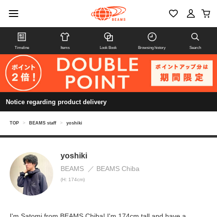
Timeline
Items
Look Book
Browsing history
Search
Notice regarding product delivery
TOP
>
BEAMS staff
>
yoshiki
yoshiki
BEAMS
BEAMS Chiba
(H: 174cm)
I'm Satomi from BEAMS Chiba! I'm 174cm tall and have a