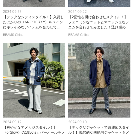
2024.09.27
2024.09.22
【テックなシティスタイル！】入荷し
【2面性を掛け合わせたスタイル！】
たばかりの〈ARC‘TERXY〉をメイン
フェニミンなニットとマニッシュなデ
にキレイめなアイテムを合わせて...
ニムを合わせてみました！透け感の...
BEAMS Chiba
BEAMS Chiba
2024.09.12
2024.09.10
【爽やかなアメカジスタイル！】
【テックなジャケットで綺麗めスタイ
〈orSlow〉の1950‘sカバーオールをメ
ル！】現代的な機能的ジャケットをメ