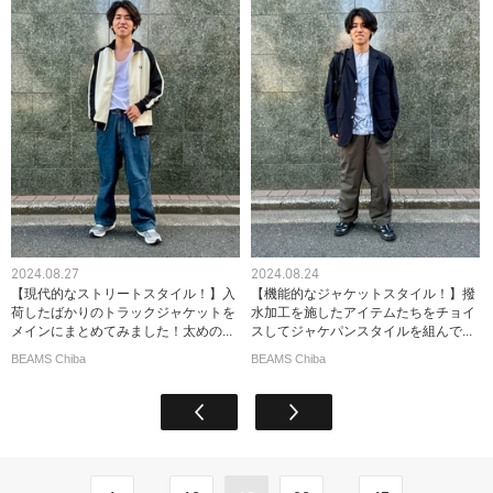
2024.08.27
2024.08.24
【現代的なストリートスタイル！】入
【機能的なジャケットスタイル！】撥
荷したばかりのトラックジャケットを
水加工を施したアイテムたちをチョイ
メインにまとめてみました！太めの...
スしてジャケパンスタイルを組んで...
BEAMS Chiba
BEAMS Chiba
...
...