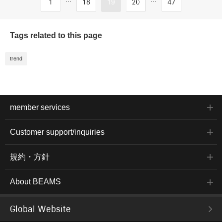
1
18
19
20
47
Tags related to this page
trend
member services
Customer support/inquiries
規約・方針
About BEAMS
Global Website