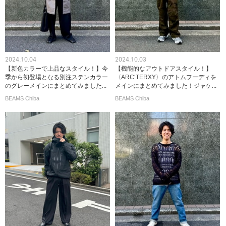
2024.10.04
2024.10.03
【新色カラーで上品なスタイル！】今
【機能的なアウトドアスタイル！】
季から初登場となる別注ステンカラー
〈ARC‘TERXY〉のアトムフーディを
のグレーメインにまとめてみました...
メインにまとめてみました！ジャケ...
BEAMS Chiba
BEAMS Chiba