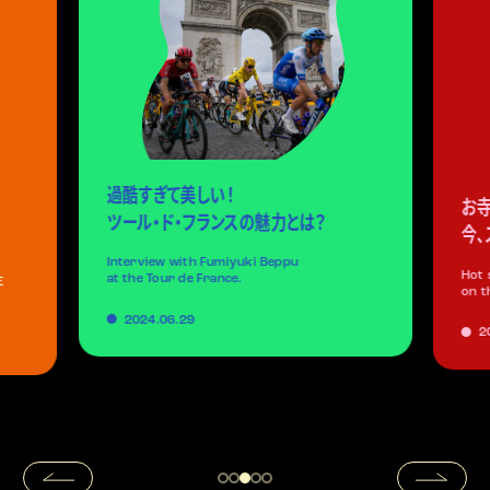
過酷すぎて美しい！
お寺
ツール・ド・フランスの魅力とは？
今、
Interview with Fumiyuki Beppu
Hot 
at the Tour de France.
E
on t
2024.06.29
2