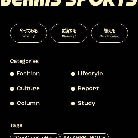
やってみる
応援する
整える
Let’s Try!
Cheer up!
Conditioning!
Categories
Fashion
Lifestyle
Culture
Report
Column
Study
Tags
#OneCanRunHour
#BEAMSRUNCLUB