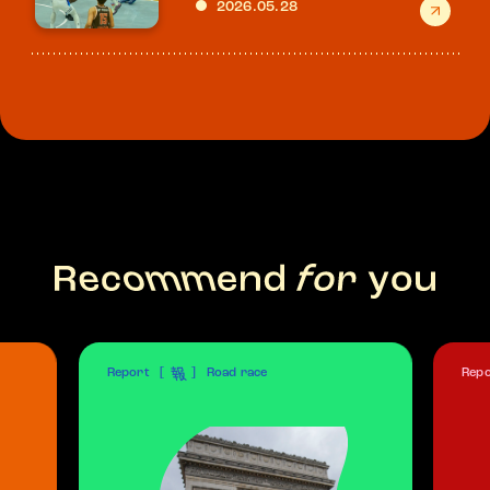
2026.05.28
報
Report
Road race
Repo