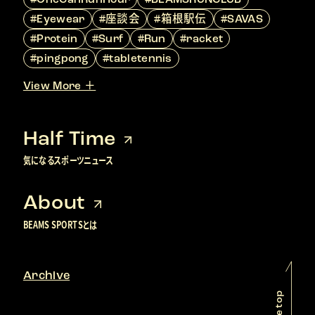
#Eyewear
#座談会
#箱根駅伝
#SAVAS
#Protein
#Surf
#Run
#racket
#pingpong
#tabletennis
View More ＋
Half Time
気になるスポーツニュース
About
BEAMS SPORTSとは
Archive
Page top