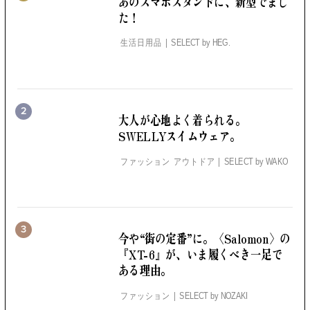
あのスマホスタンドに、
新型でまし
た！
生活日用品
SELECT by
HEG.
2
大人が心地よく着られる。
SWELLYスイムウェア。
ファッション アウトドア
SELECT by
WAKO
3
今や“街の定番”に。
〈Salomon〉の
『XT-6』が、いま履くべき一足で
ある理由。
ファッション
SELECT by
NOZAKI