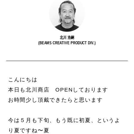
北川 浩嗣
(BEAMS CREATIVE PRODUCT DIV.)
私たちは、〈Ziploc® Ribbon〉
夏を全力で楽しむために。
い
をこう使う！
森田麻衣子が愛用する今夏アイ
テム8選。
こんにちは
本日も北川商店 OPENしております
お時間少し頂戴できたらと思います
今は５月も下旬、もう既に初夏、というよ
り夏ですね〜夏