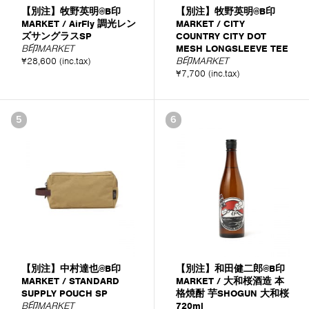
【別注】牧野英明@B印
【別注】牧野英明@B印
MARKET / AirFly 調光レン
MARKET / CITY
ズサングラスSP
COUNTRY CITY DOT
B印MARKET
MESH LONGSLEEVE TEE
¥28,600 (inc.tax)
B印MARKET
¥7,700 (inc.tax)
5
6
【別注】中村達也@B印
【別注】和田健二郎@B印
MARKET / STANDARD
MARKET / 大和桜酒造 本
SUPPLY POUCH SP
格焼酎 芋SHOGUN 大和桜
B印MARKET
720ml