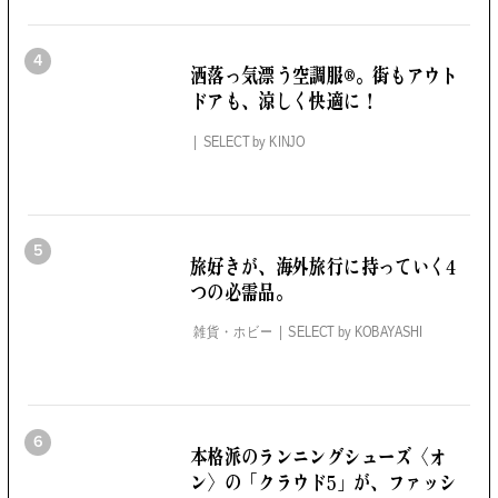
4
洒落っ気漂う空調服®。
街もアウト
ドアも、涼しく快適に！
SELECT by
KINJO
5
旅好きが、海外旅行に持っていく4
つの必需品。
雑貨・ホビー
SELECT by
KOBAYASHI
6
本格派のランニングシューズ
〈オ
ン〉の「クラウド5」が、
ファッシ