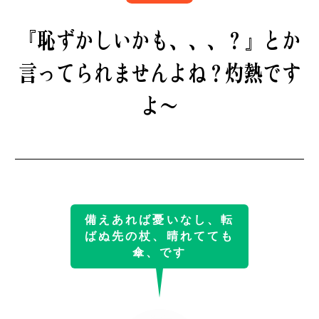
B印マーケットの食専門市場！
『恥ずかしいかも、、、？』
とか
言ってられませんよね？
灼熱です
よ〜
モノの本質が分かる、出合いのるつぼ
備えあれば憂いなし、転
ばぬ先の杖、晴れてても
PICK UP
傘、です