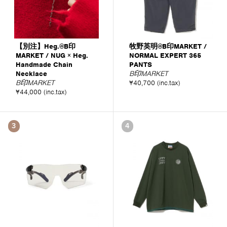
【別注】Heg.@B印
牧野英明@B印MARKET /
MARKET / NUG × Heg.
NORMAL EXPERT 365
Handmade Chain
PANTS
Necklace
B印MARKET
B印MARKET
¥40,700 (inc.tax)
¥44,000 (inc.tax)
3
4