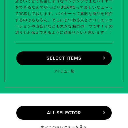
店というとても楽しそうなコンテンツでまたバイヤー
をできるなんてやっぱりBEAMSって楽しいなぁ〜っ
て実感しております。バイヤーって素敵な商品を紹介
するのはもちろん、そこにまつわる人とのコミュニケ
ーションや出会いなども大きな魅力の一つです！その
辺りもお伝えできるように頑張りたいと思います！！
SELECT ITEMS
SELECT ITEMS
アイテム一覧
ALL SELECTOR
ALL SELECTOR
すべてのセレクターを見る