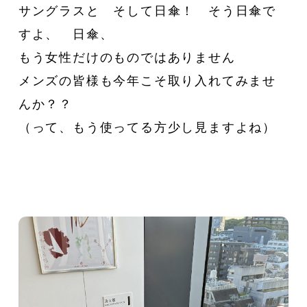
サングラスと そして日傘！ そう日傘で
新着一覧
ファッション
すよ、 日傘、
もう女性だけのものではありません
ファッション小物
生活日用品
メンズの皆様も今年こそ取り入れてみませ
んか？？
インテリア
食器、キッチン
（って、もう使ってる方少し見ますよね）
ステーショナリー
コスメ
キッズ
スポーツ
アウトドア
雑貨・ホビー
音楽・本
その他