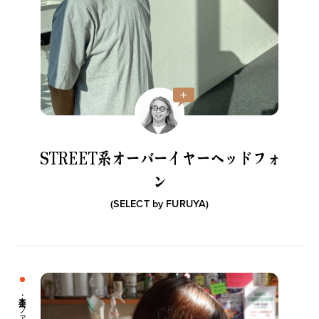
新着一覧
ファッション
ファッション小物
生活日用品
インテリア
食器、キッチン
STREET系オーバーイヤーヘッドフォ
ステーショナリー
コスメ
ン
キッズ
スポーツ
(SELECT by
FURUYA
)
アウトドア
雑貨・ホビー
音楽・本
その他