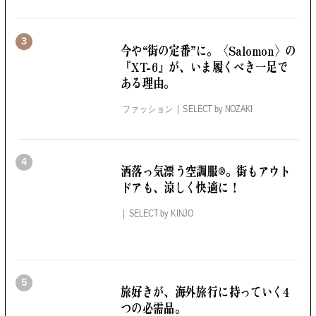
3
今や“街の定番”に。
〈Salomon〉の
『XT-6』が、いま履くべき一足で
ある理由。
ファッション
SELECT by
NOZAKI
4
洒落っ気漂う空調服®。
街もアウト
ドアも、涼しく快適に！
SELECT by
KINJO
5
旅好きが、海外旅行に持っていく4
つの必需品。