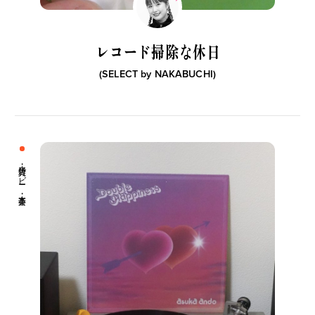
レコード掃除な休日
(SELECT by
NAKABUCHI
)
今や“街の定番”に。
私たちは、〈Ziploc® Ribbon〉
イ
〈Salomon〉の『XT-6』が、い
をこう使う！
ま履くべき一足である理由。
雑貨・ホビー 音楽・本