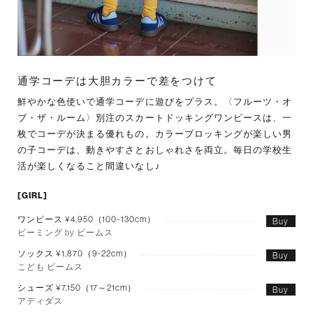
通学コーデは大胆カラーで差をつけて
鮮やかな色使いで通学コーデに遊びをプラス。〈フルーツ・オ
ブ・ザ・ルーム〉別注のスカートドッキングワンピースは、一
枚でコーデが決まる優れもの。カラーブロッキングが楽しい男
の子コーデは、動きやすさとおしゃれさを両立。毎日の学校生
活が楽しくなること間違いなし♪
[GIRL]
ワンピース ¥4,950（100~130cm）
Buy
ビーミング by ビームス
ソックス ¥1,870（9~22cm）
Buy
こども ビームス
シューズ ¥7,150（17～21cm）
Buy
アディダス