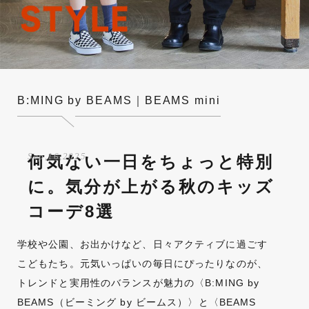
B:MING by BEAMS｜BEAMS mini
Sep,16,2025
何気ない一日をちょっと特別
に。気分が上がる秋のキッズ
コーデ8選
学校や公園、お出かけなど、日々アクティブに過ごす
こどもたち。元気いっぱいの毎日にぴったりなのが、
トレンドと実用性のバランスが魅力の〈B:MING by
BEAMS（ビーミング by ビームス）〉と〈BEAMS