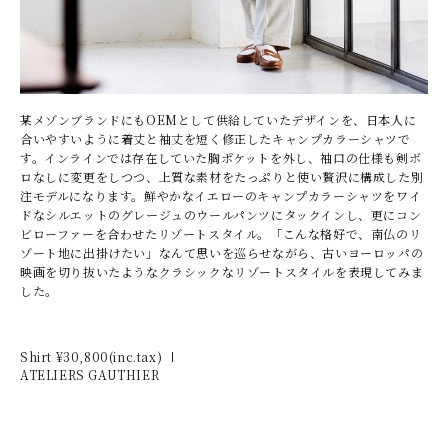
某メゾンブランドにもOEMとして供給していたデザインを、日本人に
合いやすいように着丈と袖丈を短く修正したキャンプカラーシャツで
す。インラインでは存在していた胸ポケットを外し、袖口の仕様も剣ボ
ロなしに変更をしつつ、上質な素材をたっぷりと使い贅沢に構成した別
注モデルになります。鮮やかなイエローのキャンプカラーシャツをワイ
ドなシルエットのグレージュのウールパンツにタックインし、更にコン
ビローファーを合わせたリゾートスタイル。「こんな格好で、南仏のリ
ゾート地に出掛けたい」なんて思いを巡らせながら、古いヨーロッパの
映画を切り抜いたようなクラシックなリゾートスタイルを表現してみま
した。
Shirt ¥
30,800
(inc.tax)
ATELIERS GAUTHIER