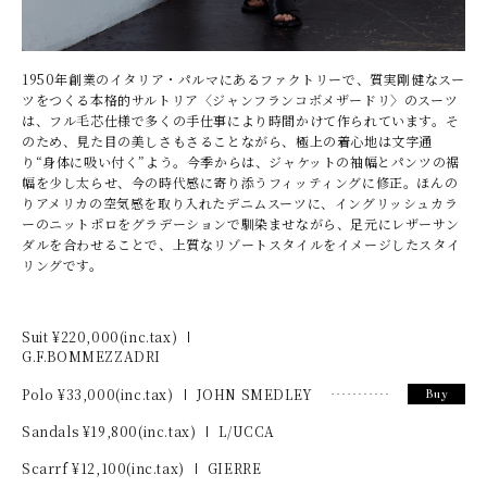
1950年創業のイタリア・パルマにあるファクトリーで、質実剛健なスー
ツをつくる本格的サルトリア〈ジャンフランコボメザードリ〉のスーツ
は、フル毛芯仕様で多くの手仕事により時間かけて作られています。そ
のため、見た目の美しさもさることながら、極上の着心地は文字通
り“身体に吸い付く”よう。今季からは、ジャケットの袖幅とパンツの裾
幅を少し太らせ、今の時代感に寄り添うフィッティングに修正。ほんの
りアメリカの空気感を取り入れたデニムスーツに、イングリッシュカラ
ーのニットポロをグラデーションで馴染ませながら、足元にレザーサン
ダルを合わせることで、上質なリゾートスタイルをイメージしたスタイ
リングです。
Suit ¥
220,000
(inc.tax)
G.F.BOMMEZZADRI
Polo ¥
33,000
(inc.tax)
JOHN SMEDLEY
Buy
Sandals ¥
19,800
(inc.tax)
L/UCCA
Scarrf ¥
12,100
(inc.tax)
GIERRE