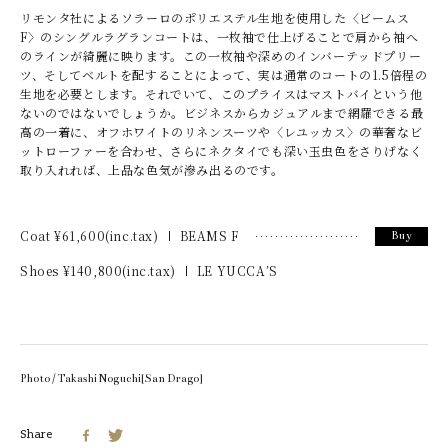
リモンタ社によるソラーロのポリエステル生地を使用した〈ビームス
F〉のシングルラグランコートは、一枚袖で仕上げることで肩から袖へ
のラインが綺麗に映ります。この一枚袖や深めのインバーテッドプリー
ツ、そしてベルトを配することによって、実は通常のコートの1.5倍程の
生地を必要とします。それでいて、このプライスはマストバイという他
ないのではないでしょうか。ビジネスからカジュアルまで網羅できる最
高の一着に、オフホワイトのリネンスーツや〈レユッカス〉の華奢なビ
ットローファーを合わせ、さらにネクタイでも深い玉虫色をさりげなく
取り入れれば、上品な色気が滲み出るのです。
Coat ¥
61,600
(inc.tax)
BEAMS F
Buy
Shoes ¥
140,800
(inc.tax)
LE YUCCA’S
Photo / Takashi Noguchi[San Drago]
Share