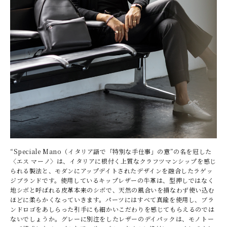
“Speciale Mano（イタリア語で「特別な手仕事」の意”の名を冠した
〈エス マーノ〉は、イタリアに根付く上質なクラフツマンシップを感じ
られる製法と、モダンにアップデイトされたデザインを融合したラゲッ
ジブランドです。使用しているキップレザーの牛革は、型押しではなく
地シボと呼ばれる皮革本来のシボで、天然の風合いを損なわず使い込む
ほどに柔らかくなっていきます。パーツにはすべて真鍮を使用し、ブラ
ンドロゴをあしらった引手にも細かいこだわりを感じてもらえるのでは
ないでしょうか。グレーに別注をしたレザーのデイパックは、モノトー