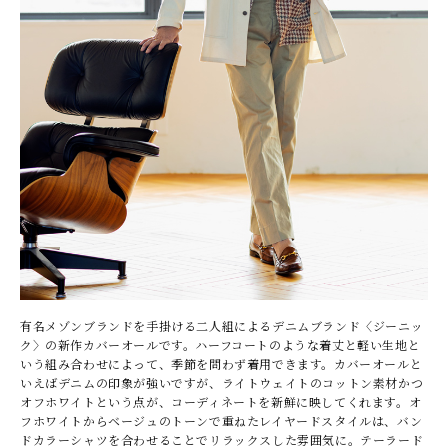
有名メゾンブランドを手掛ける二人組によるデニムブランド〈ジーニッ
ク〉の新作カバーオールです。ハーフコートのような着丈と軽い生地と
いう組み合わせによって、季節を問わず着用できます。カバーオールと
いえばデニムの印象が強いですが、ライトウェイトのコットン素材かつ
オフホワイトという点が、コーディネートを新鮮に映してくれます。オ
フホワイトからベージュのトーンで重ねたレイヤードスタイルは、バン
ドカラーシャツを合わせることでリラックスした雰囲気に。テーラード