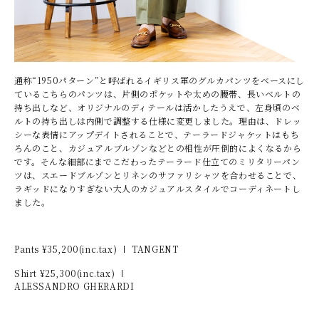
通称“1950パターン”と呼ばれるイギリス軍のグルカパンツをベースにし
ているこちらのパンツは、片側のポケットや太めの腰帯、長いベルトの
持ち出しなど、オリジナルのディテールは活かしたうえで、左身頃のベ
ルトの持ち出しは内側で調整する仕様に変更しました。理由は、ドレッ
シーな表情にアップデイトされることで、テーラードジャケットはもち
ろんのこと、カジュアルブルゾンなどとの相性が圧倒的によくなるから
です。そんな細部にまでこだわったテーラード仕立てのミリタリーパン
ツは、スエードブルゾンとリネンのサファリシャツを合わせることで、
ラギッドになりすぎない大人のカジュアルスタイルでコーディネートし
ました。
Pants ¥
35,200
(inc.tax)
TANGENT
Shirt ¥
25,300
(inc.tax)
ALESSANDRO GHERARDI