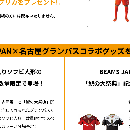
プリカをプレゼント!!
観戦の方には配布いたしません。
JAPAN×名古屋グランパス
コラボグッズ
入りソフビ人形の
BEAMS J
数量限定で登場！
「鯱の大祭典」記
名古屋展」と「鯱の大祭典」開
記念して作られたグランパスく
のソフビ人形。数量限定でスペ
ルカラーが登場予定！