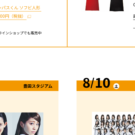
ンパスくん ソフビ人形
500円
（税抜）
ンラインショップでも販売中
8
10
/
豊田スタジアム
土