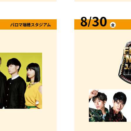
8
30
/
パロマ瑞穂スタジアム
金