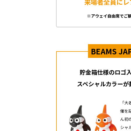
来場者全員にレ
※アウェイ自由席でご
BEAMS 
貯金箱仕様のロゴ
スペシャルカラーが
「大
催を
ん初
シャ