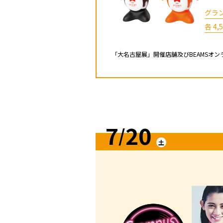
グラ
各 4,
「大名古屋展」開催店舗及びBEAMSオ
7
20
/
土