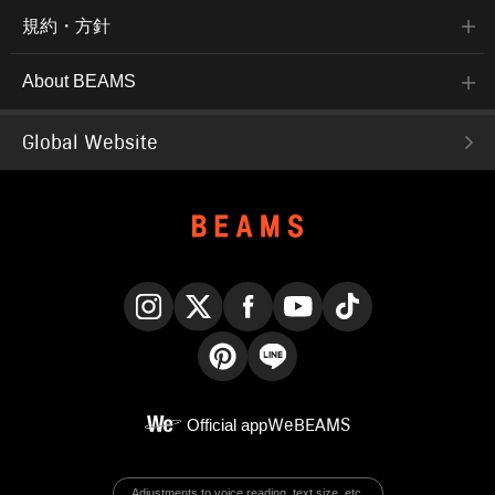
規約・方針
About BEAMS
Global Website
Instagram
X
Facebook
YouTube
TikTok
Pinterest
LINE
Official app
WeBEAMS
Adjustments to voice reading, text size, etc.