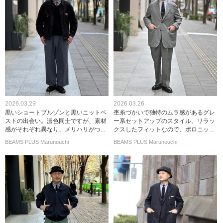
2026.03.29
2026.03.26
黒いショートブルゾンと黒いニットベ
杢糸づかいで独特のムラ感があるグレ
ストの出会い。濃色同士ですが、素材
ー系セットアップのスタイル。リラッ
感がそれぞれ異なり、メリハリがつ...
クスしたフィットなので、ポロニッ...
BEAMS PLUS Marunouchi
BEAMS PLUS Marunouchi