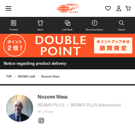
Timeline
Items
Look Book
Browsing history
Search
Notice regarding product delivery
TOP
>
BEAMS staff
>
Nozomi Niwa
Nozomi Niwa
BEAMS PLUS
BEAMS PLUS Marunouchi
(H: 177cm)