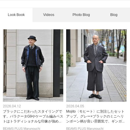
Look Book
Videos
Photo Blog
Blog
2026.04.12
2026.04.05
ブラックにこだわったスタイリングで
Mojito〈モヒート〉に別注したセット
す。バラクータG9やケーブル編みベス
アップ。グレー×ブラックのミニヘリ
トはトラディショナルな印象が強め...
ンボーン柄が良い雰囲気で、ギンガ...
BEAMS PLUS Marunouchi
BEAMS PLUS Marunouchi