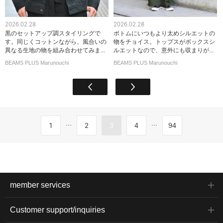
2026.02.28
2026.02.28
黒のセットアップ調スタイリングで
ボトムにいつもより太めシルエットの
す。同じくコットンながら、風合いの
物をチョイス。トップスがボックスシ
異なる生地の物を組み合わせてみま...
ルエットなので、意外にも収まりが...
BEAMS PLUS Marunouchi
BEAMS PLUS Marunouchi
...
...
1
2
3
4
94
member services
Customer support/inquiries