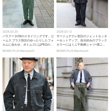
2026.03.20
2026.03.12
バラクータG9のスタイリングです。ビ
サージュデクレ別注のジェットセッタ
ームス プラス別注のゆったりしたフォ
ーセットアップ。自分好みのブラック
ルムに合わせ、ボトムスにはPEGの...
カラーにはミニ千鳥柄シャツ×黒ニ...
BEAMS PLUS Marunouchi
BEAMS PLUS Marunouchi