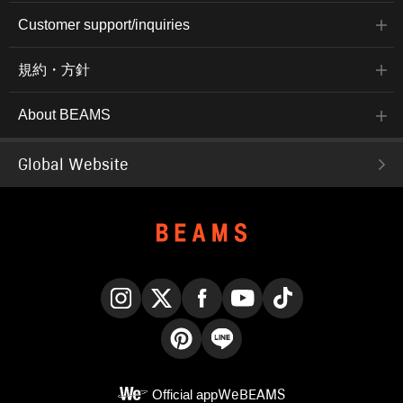
Customer support/inquiries
規約・方針
About BEAMS
Global Website
Instagram
X
Facebook
YouTube
TikTok
Pinterest
LINE
Official app
WeBEAMS