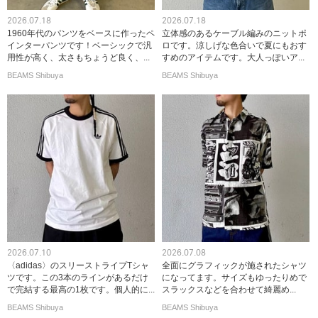
2026.07.18
2026.07.18
1960年代のパンツをベースに作ったペ
立体感のあるケーブル編みのニットポ
インターパンツです！ベーシックで汎
ロです。涼しげな色合いで夏にもおす
用性が高く、太さもちょうど良く、...
すめのアイテムです。大人っぽいア...
BEAMS Shibuya
BEAMS Shibuya
2026.07.10
2026.07.08
〈adidas〉のスリーストライプTシャ
全面にグラフィックが施されたシャツ
ツです。この3本のラインがあるだけ
になってます。サイズもゆったりめで
で完結する最高の1枚です。個人的に...
スラックスなどを合わせて綺麗め...
BEAMS Shibuya
BEAMS Shibuya