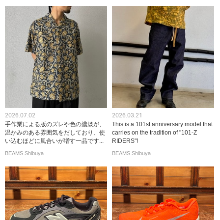
2026.07.02
2026.03.21
手作業による版のズレや色の濃淡が、
This is a 101st anniversary model that
温かみのある雰囲気をだしており、使
carries on the tradition of "101-Z
い込むほどに風合いが増す一品です...
RIDERS"!
BEAMS Shibuya
BEAMS Shibuya