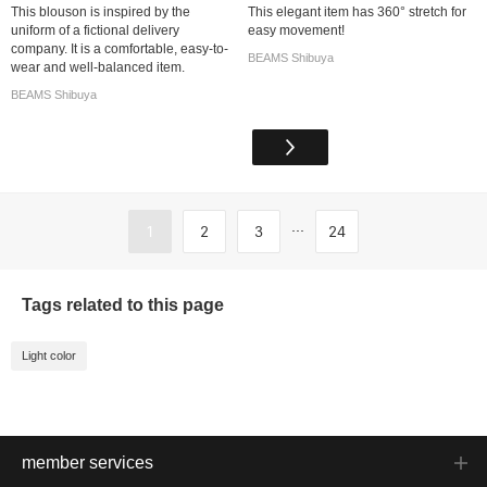
This blouson is inspired by the
This elegant item has 360° stretch for
uniform of a fictional delivery
easy movement!
company. It is a comfortable, easy-to-
BEAMS Shibuya
wear and well-balanced item.
BEAMS Shibuya
...
1
2
3
24
Tags related to this page
Light color
member services