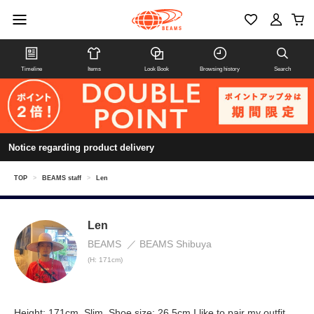
Timeline
Items
Look Book
Browsing history
Search
Notice regarding product delivery
TOP
>
BEAMS staff
>
Len
Len
BEAMS
BEAMS Shibuya
(H: 171cm)
Height: 171cm, Slim, Shoe size: 26.5cm I like to pair my outfit