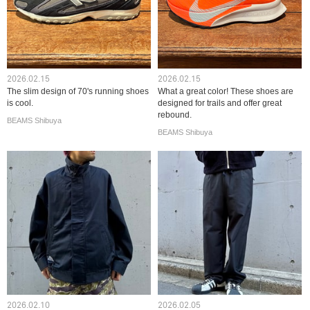
2026.02.15
2026.02.15
The slim design of 70's running shoes
What a great color! These shoes are
is cool.
designed for trails and offer great
rebound.
BEAMS Shibuya
BEAMS Shibuya
2026.02.10
2026.02.05