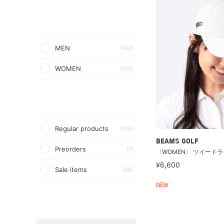
MEN
(142)
WOMEN
(150)
Regular products
(120)
BEAMS GOLF
Preorders
(7)
〈WOMEN〉 ツイードラ
¥6,600
Sale items
(46)
NEW