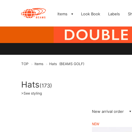
Items
Look Book
Labels
S
TOP
Items
Hats
(BEAMS GOLF)
>
>
Hats
(173)
>
See styling
New arrival order
NEW