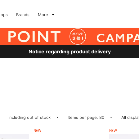
hops
Brands
More
Notice regarding product delivery
Including out of stock
Items per page: 80
All displ
NEW
NEW