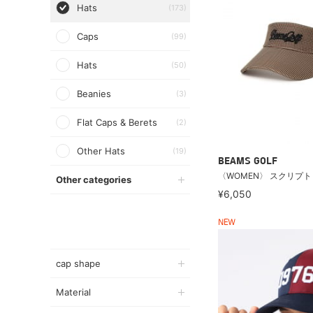
Hats
(173)
Caps
(99)
Hats
(50)
Beanies
(3)
Flat Caps & Berets
(2)
Other Hats
(19)
BEAMS GOLF
〈WOMEN〉 スクリプト
Other categories
¥6,050
NEW
cap shape
Material