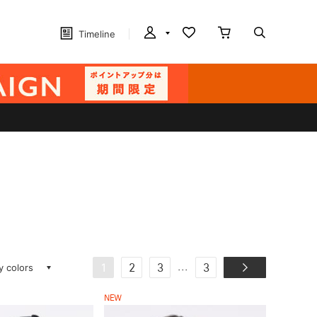
Timeline
ay colors
...
1
2
3
3
NEW