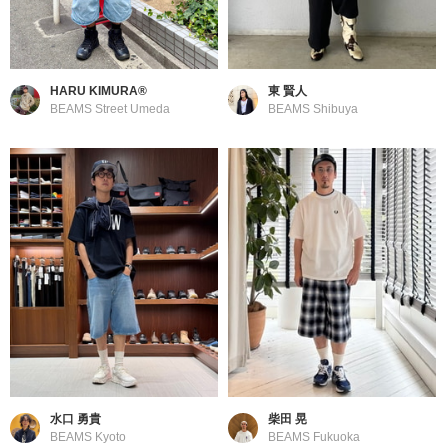
HARU KIMURA®️
東 賢人
BEAMS Street Umeda
BEAMS Shibuya
水口 勇貴
柴田 晃
BEAMS Kyoto
BEAMS Fukuoka