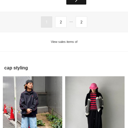
...
1
2
2
View sales items of
cap styling