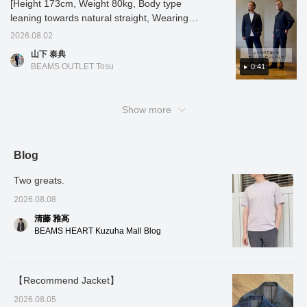
地を体感していただきたいです。【お気に入
[Height 173cm, Weight 80kg, Body type
ート+お気に入り】でい
られております。エアリ
り♡+】を押すと"50マイル"貯まって気になる
leaning towards natural straight, Wearing
つでも見返すことができ
ーな着心地のアンコンス
アイテムを保存でき、【フォロー♡+】してい
size L in all outfits] [Highly stretchy, versatile
るので是非。
トラクテッド仕立てのノ
2026.08.02
ーパッド仕様になってお
ただくと"100マイル"貯まります！
casual set-up] This set-up features a mini
山下 泰典
ります。袖の前振りは立
ripstop weave that creates a just-right casual
体的且つ美しいカーブの
BEAMS OUTLET Tosu
0:41
feel. You can choose to combine it with either
仕立てで、上質な見え感
と包み込まれるような着
a jacket or a shirt! Wear the jacket for office
心地に繋がっていきま
casual or weekend outings. You can also
Show more
す。堅く見えないパッチ
create a neat outfit with just the shirt! In the
ポケットが、程良い抜け
感を演出して頂けます。
video, I tried wearing it as a three-piece set.
裏地は背抜き仕様の内ポ
It's very stretchy and comfortable, and of
ケット付きとなります。
Blog
course, you can combine it with various other
前身頃の裏地は、メッシ
items and wear the pieces separately◎. If
ュ素材を採用すること
Two greats.
で、通気性が高まり、さ
you like it, please [add to favorites] and
らさらな着心地へ繋がっ
2026.08.08
[follow]♪
ていきます。コットン、
清藤 雅高
ナイロン、リネン混紡の
生地の表面はなめらかで
BEAMS HEART Kuzuha Mall Blog
ありつつ、ハリのある生
地感になり、春から秋ま
で、ロングシーズン着用
可能です。オフィスシー
【Recommend Jacket】
ンから普段使いまで、幅
広く合わせて頂けます。
2026.08.05
サイズ感はMで身幅51cm