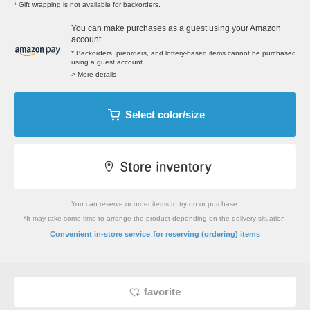
* Gift wrapping is not available for backorders.
You can make purchases as a guest using your Amazon
account.
* Backorders, preorders, and lottery-based items cannot be purchased
using a guest account.
> More details
Select color/size
You can reserve or order items to try on or purchase.
*It may take some time to arrange the product depending on the delivery situation.
​ ​
Convenient in-store service
for reserving (ordering) items
favorite