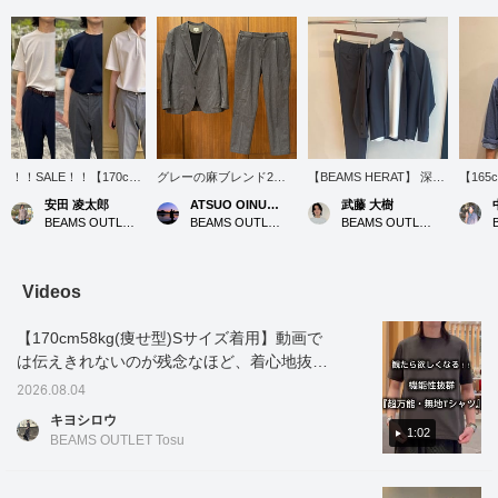
！！SALE！！【170cm
グレーの麻ブレンド2ボ
【BEAMS HERAT】 深み
【165
細身M着用：レギュラー
タンジャケットのコーデ
のあるダークグレーは、
カット
安田 凌太郎
ATSUO OINUMA : ATSUO OINUMA
武藤 大樹
フィット：普段の着用サ
ィネートのご紹介をさせ
ブラックよりも柔らか
用】長
BEAMS OUTLET Kurashiki
BEAMS OUTLET Sano
BEAMS OUTLET Nagashima
イズをおすすめします】
て頂きます。 今回は、グ
く、ネイビーよりも都会
期待で
毎年定番の「ポンチシリ
レーの麻ブレンド2ボタ
的な印象を与え、どんな
シャツ
ーズ」がセールになって
ンジャケットに、ジャケ
シーンにも馴染みます。
た。千
おります。流行り廃りの
ットと同素材のグレーの
インナーの白Tシャツが
されて
Videos
ないミニマルなディテー
麻ブレンドストレッチ1
顔周りを明るく見せ、抜
た印象
ルとシルエットなので、
プリーツトラウザーズ、
け感を演出しています。
トソー
【170cm58kg(痩せ型)Sサイズ着用】動画で
今すぐはもちろん、来年
ブラックの遮熱ドレスポ
セットアップのカッチリ
り、冬
用にも非常におすすめで
ンチクルーネックTシャ
感を程よく崩し、親しみ
ターの
は伝えきれないのが残念なほど、着心地抜群
す。オフィススタイル等
ツで合わせてみました。
やすい印象を与えます。
かがで
の無地Tシャツです。機能性も優れていて、
のビジネスシーンから休
ジャケットの型は、ノッ
白のスニーカーを合わせ
リング
2026.08.04
トップスでもインナーでも活躍間違いなしの
日のカジュアルな着こな
チドラペル、2つボタ
れば、軽快でスポーティ
ので是
キヨシロウ
し、アクティブなシーン
ン、2パッチポケット、
ーな印象、黒のローファ
1着です。店頭ではドレスでの使用だけでな
1:02
BEAMS OUTLET Tosu
でも！セールのこの機会
ノーベントでございま
ーや革靴を合わせれば、
く、普段着としても大変人気がありますの
に是非！ お気に入りの
す。コットン、ナイロ
よりフォーマルで洗練さ
で、着用するシーンを気にせず是非この着心
アイテムがありました
ン、リネン混紡生地を使
れた印象になります。
ら、【フォロー】や【ハ
ったジャケットに仕立て