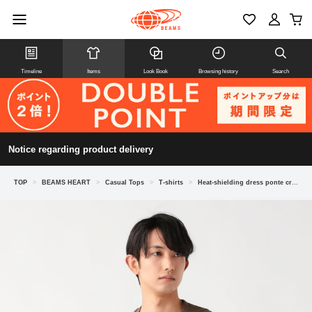
Timeline
Items
Look Book
Browsing history
Search
Notice regarding product delivery
TOP
>
BEAMS HEART
>
Casual Tops
>
T-shirts
>
Heat-shielding dress ponte crew neck T-shirt 26SS (moisture-wicking, quick-drying, UV cut, cooling sensation)