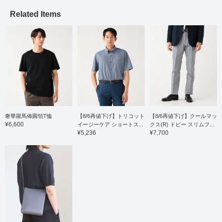
ドロップショルダーのパ
Related Items
ターンになり、リラック
ス感がありつつ、上品で
きちんと感のある雰囲気
に仕上がっております。
後ろ寄りの肩線、袖の前
振りの立体的な仕立てに
なり、ふんわりとやわら
かい上質な着心地にリン
クしていきます。ジャケ
ットのレイヤーだけでな
く、単品でも合わせやす
く、すとんとした落ち感
で、リラックス感のある
奢華羅馬佈圓領T恤
【8/6再値下げ】トリコット
【8/6再値下げ】クールマッ
シルエットです。サイズ
¥6,600
イージーケア ショートス...
クス(R) ドビー スリムフ...
感はMで身幅55cmにな
¥5,236
¥7,700
り、合わせやすいレギュ
ラーフィットです。 お気
に入りの【♡+】をポチ
ッとチェック頂くと、ア
イテムを見返しやすくな
ります。 ご紹介させて頂
いたアイテムは、以下の
リンクでアクセス頂けま
す。 是非ご利用下さいま
せ。