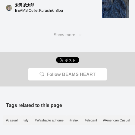
になり、合わせやすいセ
安田 凌太郎
ミスリムフィットです。
BEAMS Outlet Kurashiki Blog
同素材のセットアップの
トラウザーズは、ワンプ
リーツのリラックス感の
あるシルエットで、ナチ
ュラルなテーパードライ
Show more
ンにより、美脚シルエッ
トを体現頂けます。リラ
ックス感のあるワンプリ
ーツのアウトプリーツ仕
上げで、ウエストはドロ
ーコードとゴムのシャー
リング仕様で、ストレス
フリーなはき心地でござ
Follow BEAMS HEART
います。ジャケットとト
ラウザーズ共に、さらり
とした接触冷感生地で、
ご自宅でも洗濯可能にな
り、ケアもしやすいで
す。 Tシャツは、やわら
Tags related to this page
かく、伸縮性に優れたポ
ンチニットを使ったTシ
ャツでございます。吸水
#casual
tidy
#Washable at home
#relax
#elegant
#American Casual
速乾、接触冷感、遮熱、
UVカットの機能性を併せ
持ち、快適な着心地に繋
がっていきます。適度な