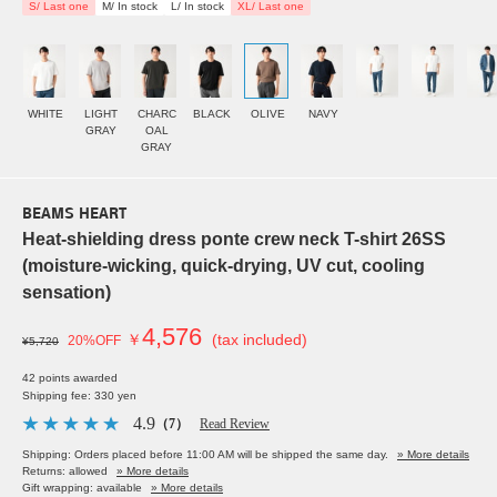
S/ Last one
M/ In stock
L/ In stock
XL/ Last one
WHITE
LIGHT
CHARC
BLACK
OLIVE
NAVY
GRAY
OAL
GRAY
BEAMS HEART
Heat-shielding dress ponte crew neck T-shirt 26SS
(moisture-wicking, quick-drying, UV cut, cooling
sensation)
4,576
￥
(tax included)
20%OFF
¥5,720
42 points awarded
Shipping fee: 330 yen
4.9
（7）
Read Review
Shipping: Orders placed before 11:00 AM will be shipped the same day.
» More details
Returns: allowed
» More details
Gift wrapping: available
» More details