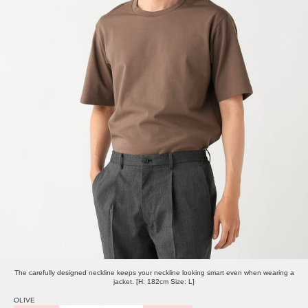
The carefully designed neckline keeps your neckline looking smart even when wearing a
jacket. [H: 182cm Size: L]
OLIVE