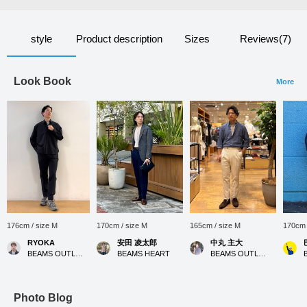
style
Product description
Sizes
Reviews(7)
Look Book
More
176cm / size M
170cm / size M
165cm / size M
170cm 
RYOKA
安田 凌太郎
中丸 主大
BEAMS OUTLET Karuizawa
BEAMS HEART
BEAMS OUTLET Kobe Sanda
Photo Blog