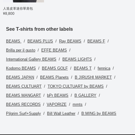
人造皮革迷你單肩包
¥8,800
See T-shirts from other labels
BEAMS
BEAMS PLUS
Ray BEAMS
BEAMS F
Brilla per il gusto
EFFE BEAMS
International Gallery BEAMS
BEAMS LIGHTS
Kodomo BEAMS
BEAMS GOLF
BEAMS T
fennica
BEAMS JAPAN
BEAMS Planets
B JIRUSHI MARKET
BEAMS CULTUART
TOKYO CULTUART by BEAMS
BEAMS MANGART
bPr BEAMS
B GALLERY
BEAMS RECORDS
VAPORIZE
mmts
Pilgrim Surf+Supply
Bill Wall Leather
B:MING by BEAMS