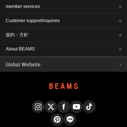
member services
Customer support/inquiries
規約・方針
About BEAMS
Global Website
Instagram
X
Facebook
YouTube
TikTok
Pinterest
LINE