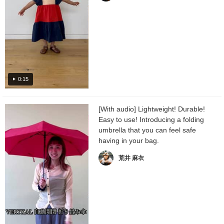
0:15
[With audio] Lightweight! Durable!
Easy to use! Introducing a folding
umbrella that you can feel safe
having in your bag.
荒井 麻衣