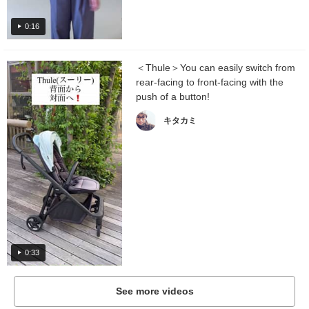
0:16
＜Thule＞You can easily switch from
rear-facing to front-facing with the
push of a button!
キタカミ
0:33
See more videos