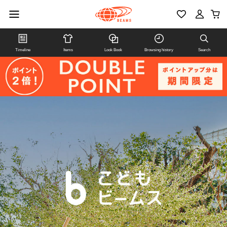
Timeline
Items
Look Book
Browsing history
Search