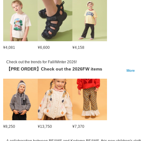
¥4,081
¥6,600
¥4,158
Check out the trends for Fall/Winter 2026!
【PRE ORDER】Check out the 2026FW items
More
¥8,250
¥13,750
¥7,370
A collaboration between BEAMS and Kodomo BEAMS, this new children's clothi