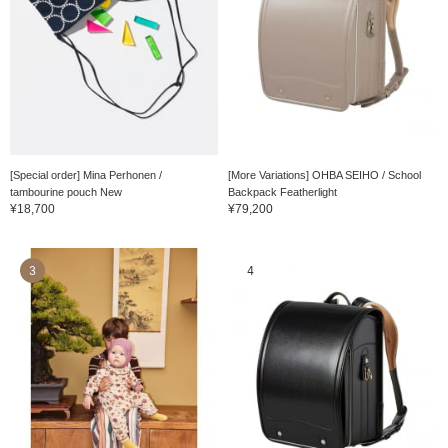
[Special order] Mina Perhonen /
[More Variations] OHBA SEIHO / School
tambourine pouch New
Backpack Featherlight
¥18,700
¥79,200
3
4