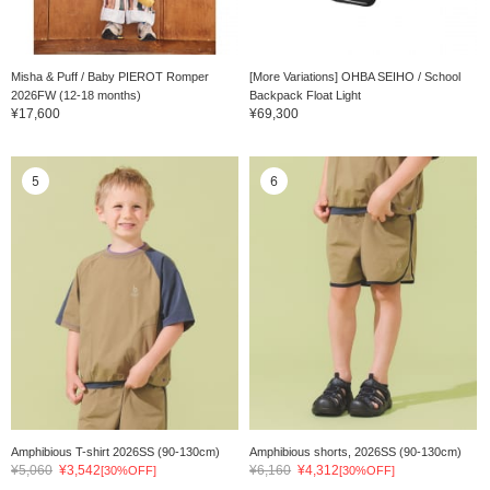
Misha & Puff / Baby PIEROT Romper
[More Variations] OHBA SEIHO / School
2026FW (12-18 months)
Backpack Float Light
¥17,600
¥69,300
5
6
Amphibious T-shirt 2026SS (90-130cm)
Amphibious shorts, 2026SS (90-130cm)
¥5,060
¥3,542
¥6,160
¥4,312
[30%OFF]
[30%OFF]