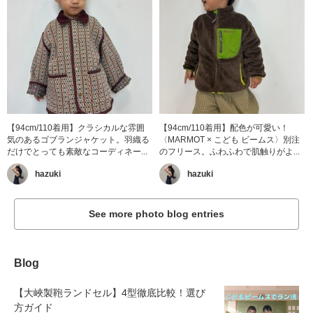
【94cm/110着用】クラシカルな雰囲
【94cm/110着用】配色が可愛い！
気のあるゴブランジャケット。羽織る
〈MARMOT × こども ビームス〉別注
だけでとっても素敵なコーディネー...
のフリース。ふわふわで肌触りがよ...
hazuki
hazuki
See more photo blog entries
Blog
【大峽製鞄ランドセル】4型徹底比較！選び
方ガイド