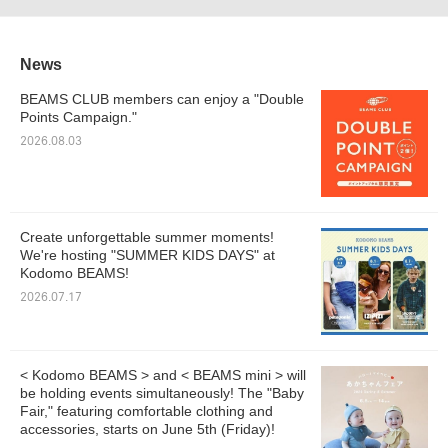
News
BEAMS CLUB members can enjoy a "Double
Points Campaign."
2026.08.03
Create unforgettable summer moments!
We're hosting "SUMMER KIDS DAYS" at
Kodomo BEAMS!
2026.07.17
< Kodomo BEAMS > and < BEAMS mini > will
be holding events simultaneously! The "Baby
Fair," featuring comfortable clothing and
accessories, starts on June 5th (Friday)!