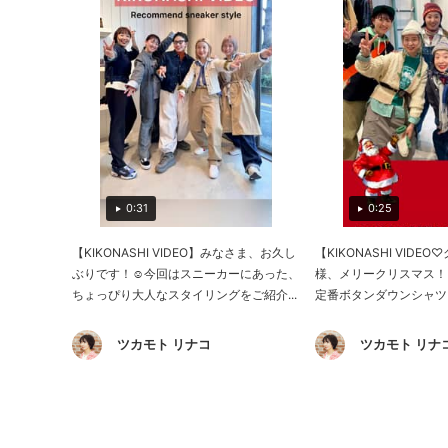
0:31
0:25
【KIKONASHI VIDEO】みなさま、お久し
【KIKONASHI VID
ぶりです！☺︎今回はスニーカーにあった、
様、メリークリスマス！！
ちょっぴり大人なスタイリングをご紹介...
定番ボタンダウンシャツを
ツカモト リナコ
ツカモト リナ