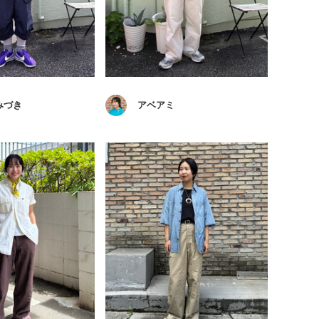
みづき
アベアミ