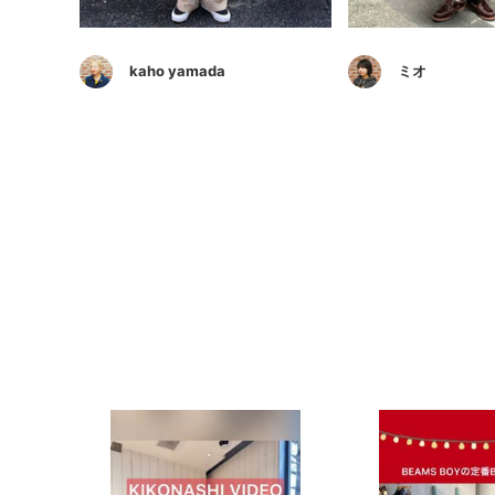
kaho yamada
ミオ