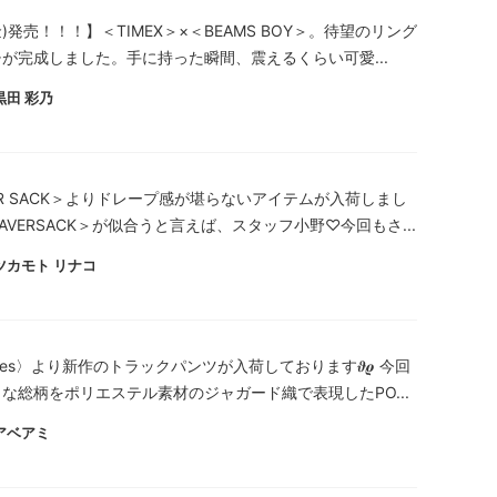
(金)発売！！！】＜TIMEX＞×＜BEAMS BOY＞。待望のリング
が完成しました。手に持った瞬間、震えるくらい可愛...
黒田 彩乃
ER SACK＞よりドレープ感が堪らないアイテムが入荷しまし
AVERSACK＞が似合うと言えば、スタッフ小野♡今回もさ...
ツカモト リナコ
dles〉より新作のトラックパンツが入荷しております𝝑𝝔 今回
な総柄をポリエステル素材のジャガード織で表現したPO...
アベアミ