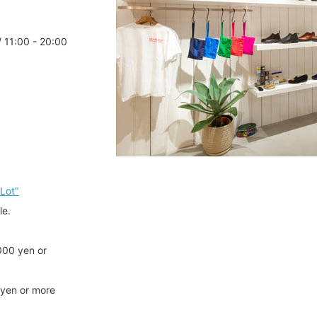
/ 11:00 - 20:00
Lot"
le.
000 yen or
 yen or more