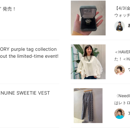
【4/3
S” 発売！
ウォッチ
ORY purple tag collection
＜HAV
out the limited-time event!
た！＜H
 GENUINE SWEETIE VEST
〈Nee
はレトロ