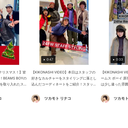
0:47
0:33
EO♡クリスマス！】皆
【KIKONASHI VIDEO】本日はスタッフの
【KIKONASHI
BEAMS BOYの
好きなカルチャーをスタイリングに落とし
ームス ボーイ 
取り入れたス...
込んだコーディネートをご紹介！スタッ...
は少し違った雰囲気
コ
ツカモト リナコ
ツカモト