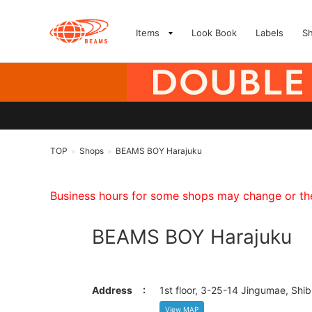
Items
Look Book
Labels
S
TOP
Shops
BEAMS BOY Harajuku
>
>
Business hours for some shops may change or they
BEAMS BOY Harajuku
Address
1st floor, 3-25-14 Jingumae, Shi
View MAP