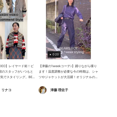
0:20
 VIDEO】レイヤード術！ビ
【津藤の1weekコーデ♪】踊りながら喋り
原宿のスタッフがいつもと
ます！温度調整が必要な今の時期は、シャ
でスタイリング。BE...
ツやジャケットが大活躍！オリジナルの...
 リナコ
津藤 理佐子