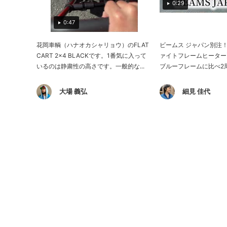
0:29
0:47
花岡車輌（ハナオカシャリョウ）のFLAT
ビームス ジャパン別注！《
CART 2×4 BLACKです。1番気に入って
ァイトフレームヒーター
いるのは静粛性の高さです。一般的な...
ブルーフレームに比べ2周
大場 義弘
細見 佳代