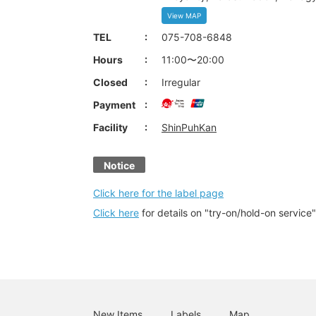
View MAP
TEL
075-708-6848
Hours
11:00〜20:00
Closed
Irregular
Payment
Facility
ShinPuhKan
Notice
Click here for the label page
Click here
for details on "try-on/hold-on service"
New Items
Labels
Map