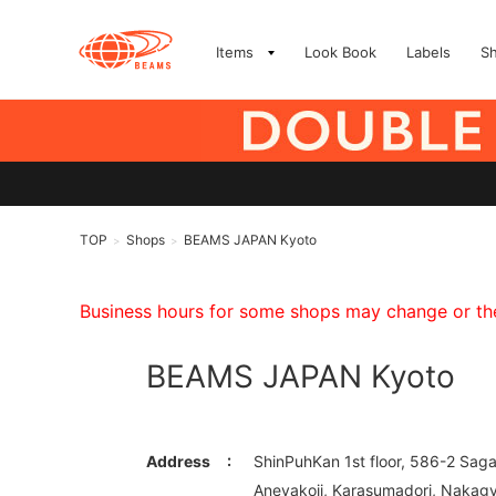
Items
Look Book
Labels
S
TOP
Shops
BEAMS JAPAN Kyoto
>
>
Business hours for some shops may change or they
BEAMS JAPAN Kyoto
Address
ShinPuhKan 1st floor, 586-2 Sag
Aneyakoji, Karasumadori, Nakagy