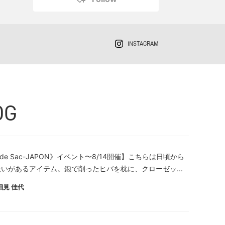
INSTAGRAM
OG
 de Sac-JAPON》イベント〜8/14開催】こちらは日頃から
いがあるアイテム。鉋で削ったヒバを枕に、クローゼッ...
細見 佳代