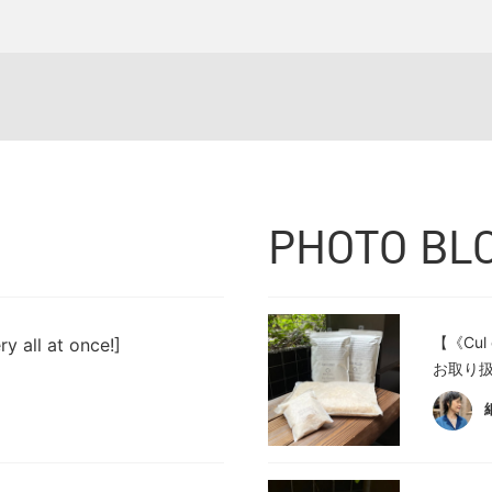
PHOTO BL
【《Cul
 all at once!]
お取り扱