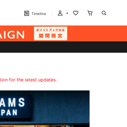
Timeline
on for the latest updates.