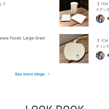
【《Cul
. 7
スグッズ
wara Foods' Large-Grain
【《Cul
ティング
See more blogs