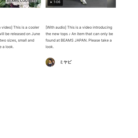
1:06
video] This is a cooler
[With audio] This is a video introducing
will be released on June
the new tops ♪ An item that can only be
 two sizes, small and
found at BEAMS JAPAN. Please take a
e a look.
look.
ミヤビ