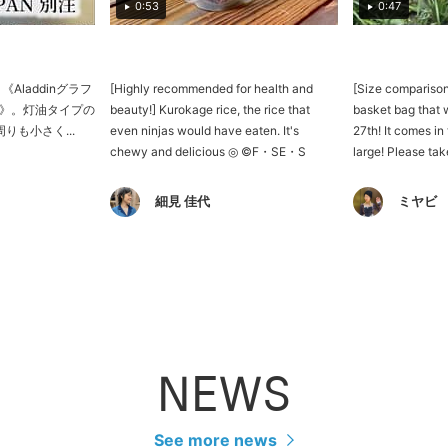
0:53
0:47
Aladdinグラフ
[Highly recommended for health and
[Size comparison 
》。灯油タイプの
beauty!] Kurokage rice, the rice that
basket bag that 
りも小さく...
even ninjas would have eaten. It's
27th! It comes in
chewy and delicious ◎ ©︎F・SE・S
large! Please tak
細見 佳代
ミヤビ
NEWS
See more news