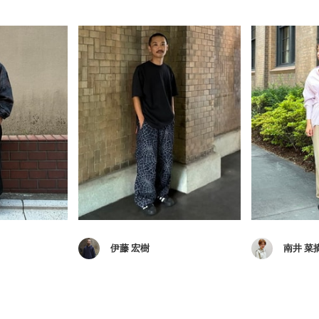
伊藤 宏樹
南井 菜