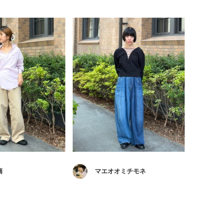
摘
マエオオミチモネ