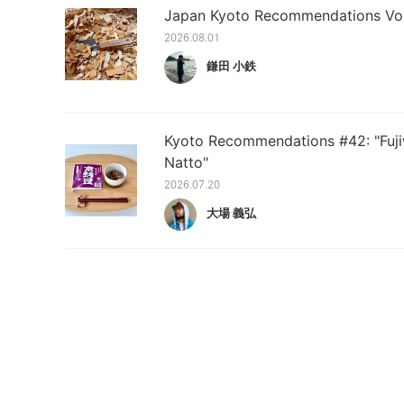
Japan Kyoto Recommendations Vol
2026.08.01
鎌田 小鉄
Kyoto Recommendations #42: "Fuji
Natto"
2026.07.20
大場 義弘