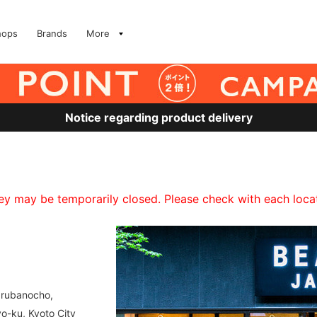
hops
Brands
More
Notice regarding product delivery
 may be temporarily closed. Please check with each locati
arubanocho,
o-ku, Kyoto City