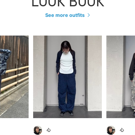
LOOK BOOK
See more outfits
心
心