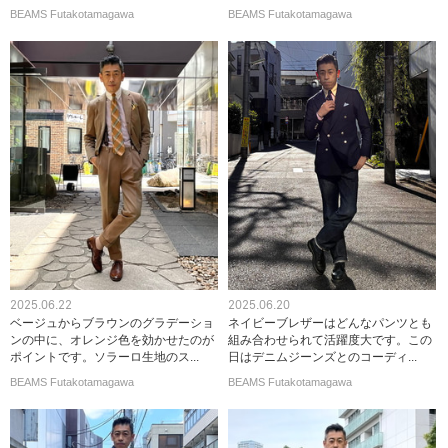
BEAMS Futakotamagawa
BEAMS Futakotamagawa
2025.06.22
2025.06.20
ベージュからブラウンのグラデーショ
ネイビーブレザーはどんなパンツとも
ンの中に、オレンジ色を効かせたのが
組み合わせられて活躍度大です。この
ポイントです。ソラーロ生地のス...
日はデニムジーンズとのコーディ...
BEAMS Futakotamagawa
BEAMS Futakotamagawa