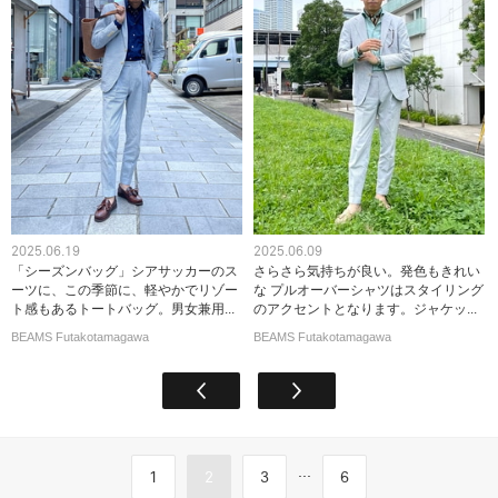
2025.06.19
2025.06.09
「シーズンバッグ」シアサッカーのス
さらさら気持ちが良い。発色もきれい
ーツに、この季節に、軽やかでリゾー
な プルオーバーシャツはスタイリング
ト感もあるトートバッグ。男女兼用...
のアクセントとなります。ジャケッ...
BEAMS Futakotamagawa
BEAMS Futakotamagawa
...
1
2
3
6