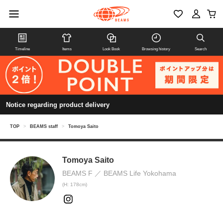
Timeline
Items
Look Book
Browsing history
Search
Notice regarding product delivery
TOP
>
BEAMS staff
>
Tomoya Saito
Tomoya Saito
BEAMS F
BEAMS Life Yokohama
(H: 178cm)