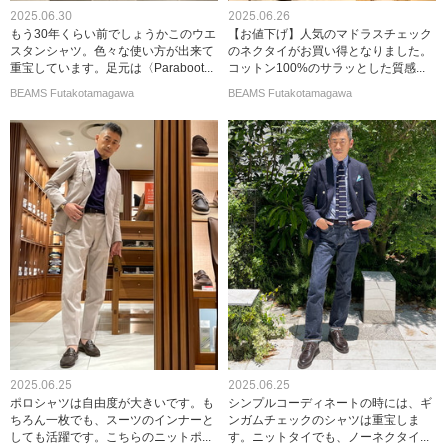
2025.06.30
2025.06.26
もう30年くらい前でしょうかこのウエ
【お値下げ】人気のマドラスチェック
スタンシャツ。色々な使い方が出来て
のネクタイがお買い得となりました。
重宝しています。足元は〈Paraboot...
コットン100%のサラッとした質感...
BEAMS Futakotamagawa
BEAMS Futakotamagawa
2025.06.25
2025.06.25
ポロシャツは自由度が大きいです。も
シンプルコーディネートの時には、ギ
ちろん一枚でも、スーツのインナーと
ンガムチェックのシャツは重宝しま
しても活躍です。こちらのニットポ...
す。ニットタイでも、ノーネクタイ...