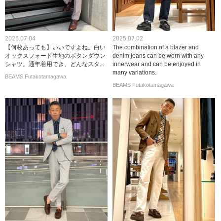
2025.07.04
2025.07.02
【何枚あっても】いいですよね。白い
The combination of a blazer and
オックスフォード生地のボタンダウン
denim jeans can be worn with any
シャツ。通年着用でき、どんなスタ...
innerwear and can be enjoyed in
many variations.
BEAMS Futakotamagawa
BEAMS Futakotamagawa