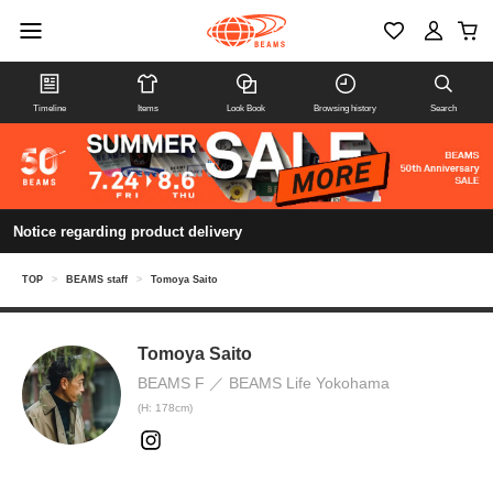
Timeline
Items
Look Book
Browsing history
Search
Notice regarding product delivery
TOP
>
BEAMS staff
>
Tomoya Saito
Tomoya Saito
BEAMS F
BEAMS Life Yokohama
(H: 178cm)