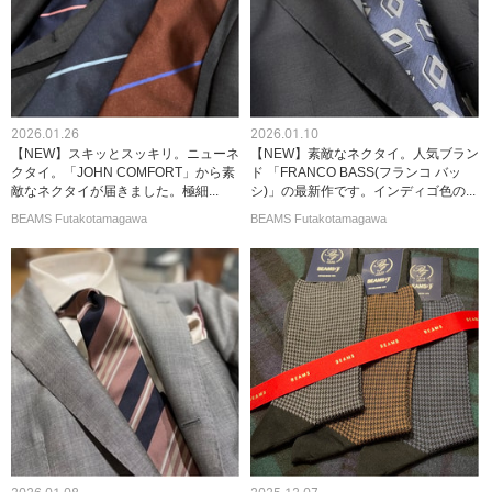
2026.01.26
2026.01.10
【NEW】スキッとスッキリ。ニューネ
【NEW】素敵なネクタイ。人気ブラン
クタイ。「JOHN COMFORT」から素
ド 「FRANCO BASS(フランコ バッ
敵なネクタイが届きました。極細...
シ)」の最新作です。インディゴ色の...
BEAMS Futakotamagawa
BEAMS Futakotamagawa