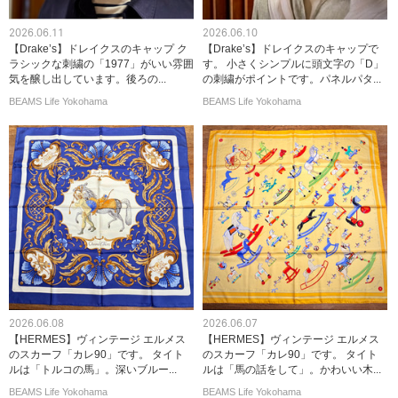
2026.06.11
2026.06.10
【Drake’s】ドレイクスのキャップ ク
【Drake’s】ドレイクスのキャップで
ラシックな刺繍の「1977」がいい雰囲
す。 小さくシンプルに頭文字の「D」
気を醸し出しています。後ろの...
の刺繍がポイントです。パネルパタ...
BEAMS Life Yokohama
BEAMS Life Yokohama
2026.06.08
2026.06.07
【HERMES】ヴィンテージ エルメス
【HERMES】ヴィンテージ エルメス
のスカーフ「カレ90」です。 タイト
のスカーフ「カレ90」です。 タイト
ルは「トルコの馬」。深いブルー...
ルは「馬の話をして」。かわいい木...
BEAMS Life Yokohama
BEAMS Life Yokohama