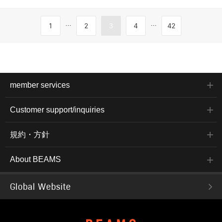
...
...
1
2
3
4
42
member services
Customer support/inquiries
規約・方針
About BEAMS
Global Website