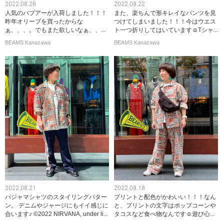
2022.08.26
2022.08.22
人気のバブアーが入荷しました！！！
また、楽ちんで形キレイなパンツを見
昨年オリーブを買ったからな
つけてしまいました！！！今はウエス
ぁ、、、。でもまた欲しいなぁ、、...
ト一つ折りしてはいています☺︎Tシャ...
BEAMS Kanazawa
BEAMS Kanazawa
2022.08.21
2022.08.18
パジャマシャツのスタイリングパター
プリントと配色がかわいい！！！なん
ン。 デニムやジャージにもイイ感じに
と、プリントの文字はポップコーンや
合います♪ ©2022 NIRVANA, under li...
タコスなど食べ物なんです☺︎遊び心...