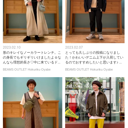
2023.02.10
2023.02.07
形のキレイなノーカラートレンチ。こ
とっても久しぶりの投稿になりまし
の身長でもギリギリいけましたよ☺︎な
た！かわいいデニム上下が入荷してい
んなら理想的長さ♡中に来ているド...
るのでおすすめしたいと思います♪ ...
BEAMS OUTLET Hokuriku Oyabe
BEAMS OUTLET Hokuriku Oyabe