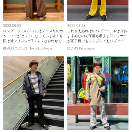
2022.09.02
2022.08.28
ロングニットのジレにはノースリのカ
これさえあればのバブアー。やはりお
ットソーがセットになっています！今
すすめなので何度も着ます♡インナー
回は袖フリンジのTシャツと合わせて...
が派手目でもシンプルでもバブアー...
BEAMS OUTLET Hokuriku Oyabe
BEAMS Kanazawa