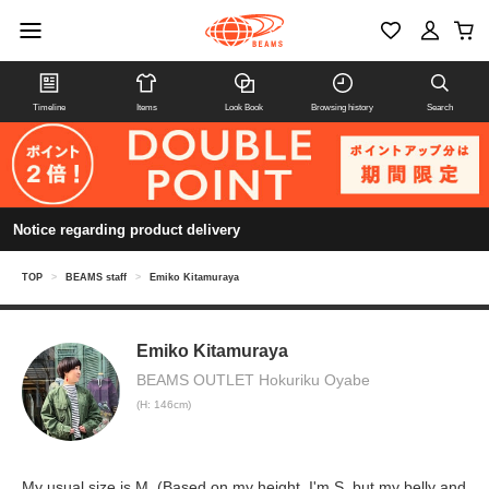
Timeline
Items
Look Book
Browsing history
Search
Notice regarding product delivery
TOP
>
BEAMS staff
>
Emiko Kitamuraya
Emiko Kitamuraya
BEAMS OUTLET Hokuriku Oyabe
(H: 146cm)
My usual size is M. (Based on my height, I'm S, but my belly and