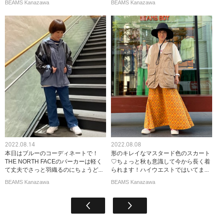
BEAMS Kanazawa
BEAMS Kanazawa
2022.08.14
2022.08.08
本日はブルーのコーディネートで！
形のキレイなマスタード色のスカート
THE NORTH FACEのパーカーは軽く
♡ちょっと秋も意識して今から長く着
て丈夫でさっと羽織るのにちょうど...
られます！ハイウエストではいてま...
BEAMS Kanazawa
BEAMS Kanazawa