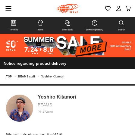
Timeline
Items
Look Book
Browsing history
Search
Notice regarding product delivery
TOP
>
BEAMS staff
>
Yoshiro Kitamori
Yoshiro Kitamori
BEAMS
(H: 172cm)
We will introduce fun BEAMS!