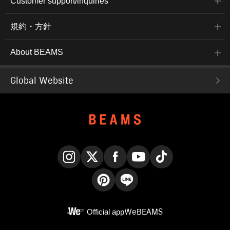
Customer support/inquiries
規約・方針
About BEAMS
Global Website
Instagram
X
Facebook
YouTube
TikTok
Pinterest
LINE
Official app
WeBEAMS