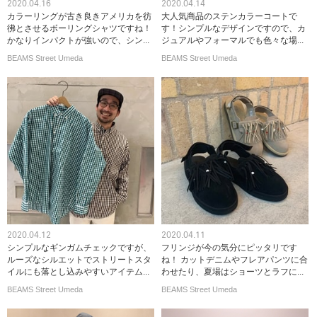
2020.04.16
2020.04.14
カラーリングが古き良きアメリカを彷
大人気商品のステンカラーコートで
彿とさせるボーリングシャツですね！
す！シンプルなデザインですので、カ
かなりインパクトが強いので、シン...
ジュアルやフォーマルでも色々な場...
BEAMS Street Umeda
BEAMS Street Umeda
2020.04.12
2020.04.11
シンプルなギンガムチェックですが、
フリンジが今の気分にピッタリです
ルーズなシルエットでストリートスタ
ね！ カットデニムやフレアパンツに合
イルにも落とし込みやすいアイテム...
わせたり、夏場はショーツとラフに...
BEAMS Street Umeda
BEAMS Street Umeda