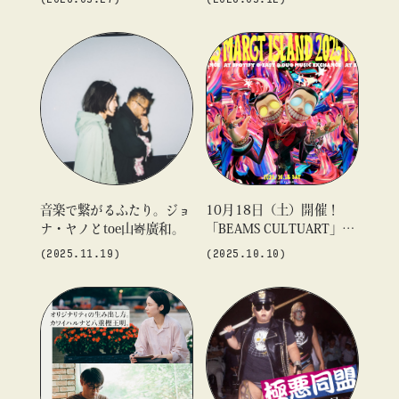
（金）11:00より予約受付
トを開催
開始
音楽で繋がるふたり。ジョ
10月18日（土）開催！
ナ・ヤノとtoe山㟢廣和。
「BEAMS CULTUART」が
音楽×映像の祭典『MARG
(2025.11.19)
(2025.10.10)
T ISLAND 2025』をサポ
ート。“架空の企業”をテー
マにした限定販売のオフィ
シャルコラボTシャツも登
場