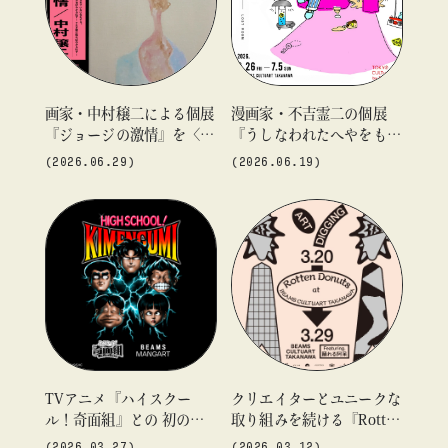
#ギャラリー
#グッズ
#デザイン
#ビームス カルチャー ト 高輪
#ビームス ジャパン
#ファッション
#フェニカ
#マンガ
#モノ・カルチャー図録
#ライブ
#レコード
#写真
画家・中村穣二による個展
漫画家・不吉霊二の個展
『ジョージの激情』を〈T
『うしなわれたへやをもと
#抽選販売
#漫画
#現代アート
#絵画
#美術館
about
OKYO CULTUART by BEA
めて』を「ビームス カル
(2026.06.29)
(2026.06.19)
#言葉
#連載
#音楽
MS〉にて開催
チャート 高輪」にて開
催！〈TOKYO CULTUART
by BEAMS〉とコラボレー
ションしたアイテムや20
枚限定のTシャツを発売！
blog
blog
blog
TVアニメ『ハイスクー
クリエイターとユニークな
ル！奇面組』との 初のコ
取り組みを続ける『Rotten
ラボレーション！3月27日
Donuts』のPOP UPイベン
(2026.03.27)
(2026.03.12)