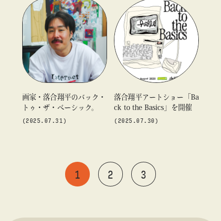
T』を「ビームス ライフ
アイテムを〈マンガート
横浜」にて開催
ビームス〉がプロデュース
画家・落合翔平のバック・
落合翔平アートショー「Ba
トゥ・ザ・ベーシック。
ck to the Basics」を開催
(2025.07.31)
(2025.07.30)
1
2
3