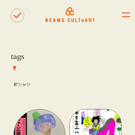
tags
聴
観
タグ一覧
着
#ART
#BEAMS CULTUART
#BEAMS MANGART
#Tシャツ
#BEAMS RECORDS
#BEAMS T
#bPrビームス
#Bギャラリー
#TOKYO CULTUART by BEAMS
#Tシャツ
#アート
#アートが生まれるところ
#アートフェア
#アイドル
#アトリエ
#アニメ
#エンタメ