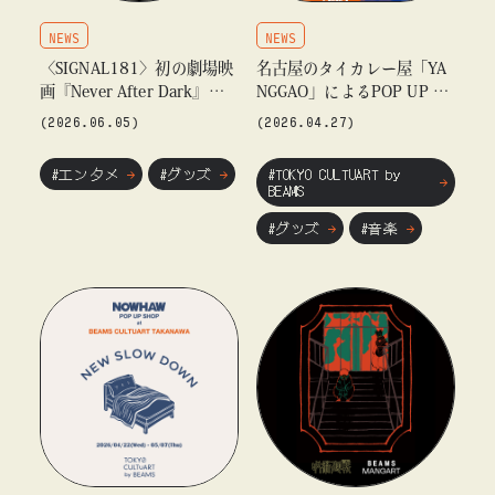
NEWS
NEWS
〈SIGNAL181〉初の劇場映
名古屋のタイカレー屋「YA
画『Never After Dark』の
NGGAO」によるPOP UP ST
限定グッズを発売
OREをBEAMS JAPAN4階
(2026.06.05)
(2026.04.27)
〈TOKYO CULTUART by B
EAMS〉で開催
#エンタメ
#グッズ
#TOKYO CULTUART by
BEAMS
#グッズ
#音楽