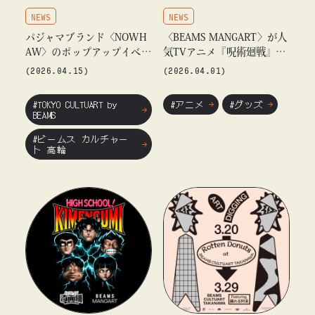
NEWS
NEWS
パジャマブランド〈NOWH
〈BEAMS MANGART〉が人
AW〉のポップアップイベン
気TVアニメ『呪術廻戦』と
ト『NEW SLOW DOWN』
の コラボレーション第5弾
(2026.04.15)
(2026.04.01)
を、「ビームス カルチャー
を4月10日（金）より発売
ト 高輪」にて開催
#TOKYO CULTUART by
#アニメ
#グッズ
BEAMS
#ビームス カルチャー
ト 高輪