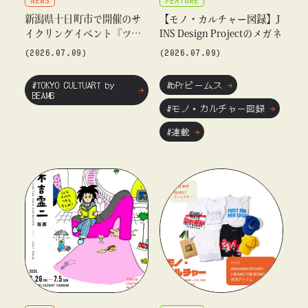
新潟県十日町市で開催のサ
【モノ・カルチャー図録】J
イクリングイベント『ツー
INS Design Projectのメガネ
ルド妻有 2026』を記念し
(2026.07.09)
(2026.07.09)
たポップアップショップを
〈TOKYO CULTUART by B
#TOKYO CULTUART by
#bPrビームス
EAMS〉にて実施
BEAMS
#モノ・カルチャー図録
#連載