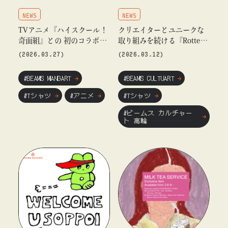
NEWS
NEWS
TVアニメ『ハイスクール！
クリエイターとユニークな
奇面組』との 初のコラボレ
取り組みを続ける『Rotten
ーション！3月27日（金）1
Donuts』のPOP UPイベン
(2026.03.27)
(2026.03.12)
1:00より予約受付開始
トを開催
#BEAMS MANGART
#BEAMS CULTUART
#Tシャツ
#アニメ
#Tシャツ
#ビームス カルチャー
ト 高輪