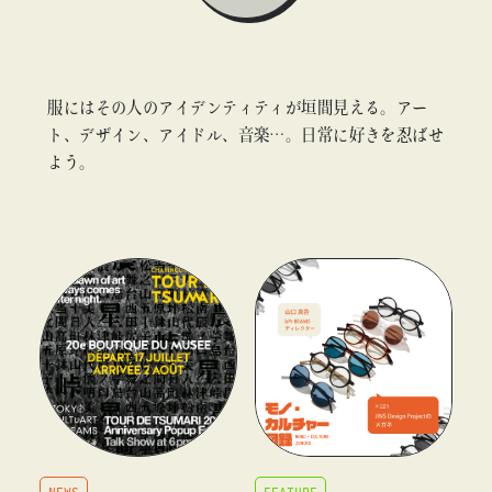
#ギャラリー
#グッズ
#デザイン
#ビームス カルチャー ト 高輪
#ビームス ジャパン
#ファッション
#フェニカ
#マンガ
服にはその人のアイデンティティが垣間見える。アー
#モノ・カルチャー図録
#ライブ
#レコード
#写真
ト、デザイン、アイドル、音楽…。日常に好きを忍ばせ
#抽選販売
#漫画
#現代アート
#絵画
#美術館
よう。
about
#言葉
#連載
#音楽
blog
blog
NEWS
FEATURE