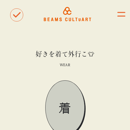
好きを着て外行こ👕
聴
観
WEAR
タグ一覧
着
#ART
#BEAMS CULTUART
#BEAMS MANGART
#BEAMS RECORDS
#BEAMS T
#bPrビームス
#Bギャラリー
#TOKYO CULTUART by BEAMS
#Tシャツ
着
#アート
#アートが生まれるところ
#アートフェア
#アイドル
#アトリエ
#アニメ
#エンタメ