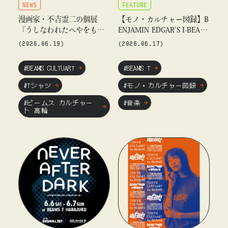
NEWS
FEATURE
漫画家・不吉霊二の個展
【モノ・カルチャー図録】B
『うしなわれたへやをもと
ENJAMIN EDGAR’S I-BEAM
めて』を「ビームス カルチ
S FOR BEAMS Tの別注アイ
(2026.06.19)
(2026.06.17)
ャート 高輪」にて開催！
テム
〈TOKYO CULTUART by B
#BEAMS CULTUART
#BEAMS T
EAMS〉とコラボレーション
したアイテムや20枚限定の
#Tシャツ
#モノ・カルチャー図録
Tシャツを発売！
#ビームス カルチャー
#音楽
ト 高輪