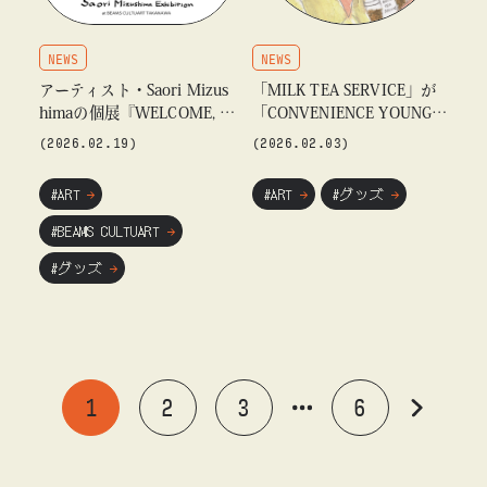
NEWS
NEWS
アーティスト・Saori Mizus
「MILK TEA SERVICE」が
himaの個展『WELCOME, U
「CONVENIENCE YOUNG」
SOPPOI』を「ビームス カ
描き下ろしアートによるグ
(2026.02.19)
(2026.02.03)
ルチャート 高輪」にて開催
ッズを2月6日（金）より発
売
#ART
#ART
#グッズ
#BEAMS CULTUART
#グッズ
1
2
3
6