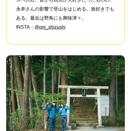
永井さんの影響で登山をはじめる。旅好きでも
新着一覧
ファッション
ある。最近は野鳥にも興味津々。
INSTA：
@oni_shizushi
ファッション小物
生活日用品
インテリア
食器、キッチン
ステーショナリー
コスメ
キッズ
スポーツ
アウトドア
雑貨・ホビー
音楽・本
その他