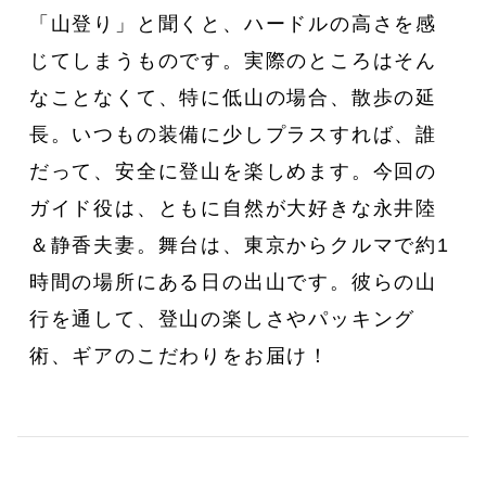
「山登り」と聞くと、ハードルの高さを感
じてしまうものです。実際のところはそん
なことなくて、特に低山の場合、散歩の延
長。いつもの装備に少しプラスすれば、誰
だって、安全に登山を楽しめます。今回の
私たちは、〈Ziploc® Ribbon〉
夏を全力で楽しむために。
ガイド役は、ともに自然が大好きな永井陸
い
をこう使う！
森田麻衣子が愛用する今夏アイ
テム8選。
＆静香夫妻。舞台は、東京からクルマで約1
時間の場所にある日の出山です。彼らの山
行を通して、登山の楽しさやパッキング
術、ギアのこだわりをお届け！