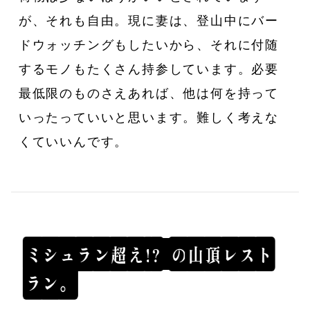
が、それも自由。現に妻は、登山中にバー
ドウォッチングもしたいから、それに付随
するモノもたくさん持参しています。必要
最低限のものさえあれば、他は何を持って
いったっていいと思います。難しく考えな
くていいんです。
ミ
シ
ュ
ラ
ン
超
え
!
?
の
山
頂
レ
ス
ト
ラ
ン
。