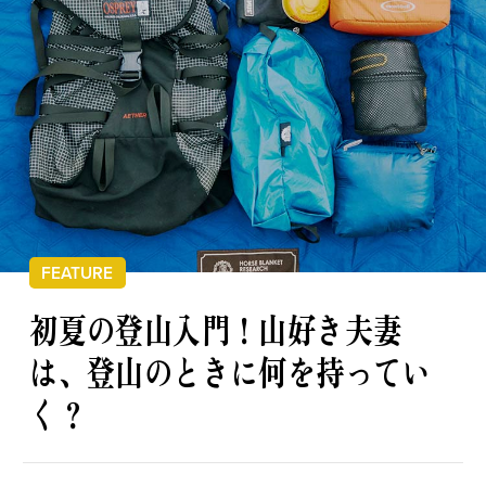
私の偏愛話、聞いていってくれませんか？
B印的太鼓判マップ
FEATURE
初夏の登山入門！
山好き夫妻
は、登山のときに何を持ってい
く？