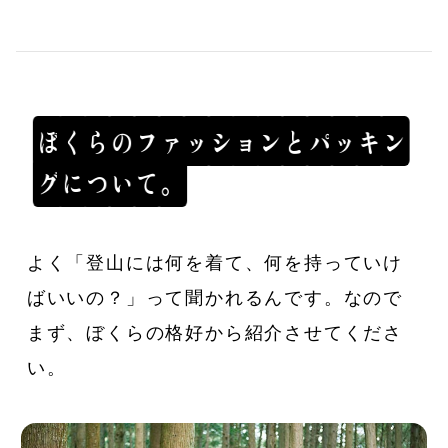
ぼ
く
ら
の
フ
ァ
ッ
シ
ョ
ン
と
パ
ッ
キ
ン
グ
に
つ
い
て
。
よく「登山には何を着て、何を持っていけ
ばいいの？」って聞かれるんです。なので
まず、ぼくらの格好から紹介させてくださ
い。