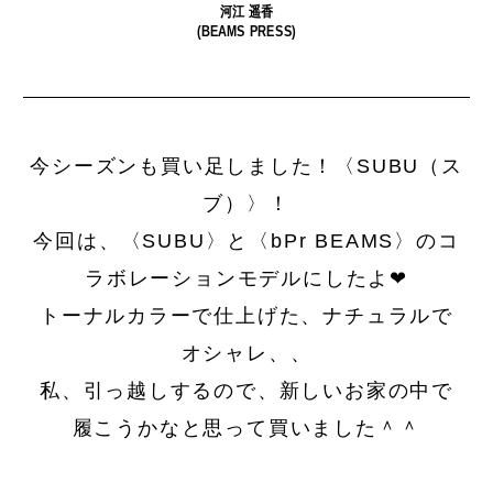
河江 遥香
(BEAMS PRESS)
今シーズンも買い足しました！〈SUBU（ス
今や“街の定番”に。
私たちは、〈Ziploc® Ribbon〉
ブ）〉！
イ
〈Salomon〉の『XT-6』が、い
をこう使う！
ま履くべき一足である理由。
今回は、〈SUBU〉と〈bPr BEAMS〉のコ
ラボレーションモデルにしたよ❤︎
トーナルカラーで仕上げた、ナチュラルで
オシャレ、、
私、引っ越しするので、新しいお家の中で
履こうかなと思って買いました＾＾