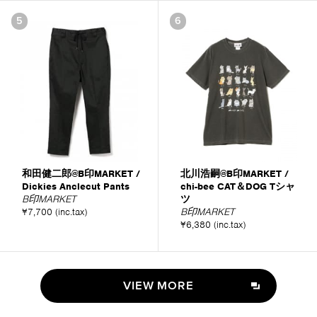
5
6
和田健二郎@B印MARKET /
北川浩嗣@B印MARKET /
Dickies Anclecut Pants
chi-bee CAT＆DOG Tシャ
B印MARKET
ツ
¥7,700 (inc.tax)
B印MARKET
¥6,380 (inc.tax)
VIEW MORE