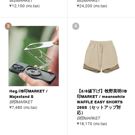
B印MARKET
B印MARKET
¥12,100 (inc.tax)
¥24,200 (inc.tax)
3
4
Heg.@B印MARKET /
【8/6値下げ】牧野英明@B
Majextand S
印MARKET / meanswhile
B印MARKET
WAFFLE EASY SHORTS
¥7,480 (inc.tax)
26SS（セットアップ対
応）
B印MARKET
¥16,170 (inc.tax)