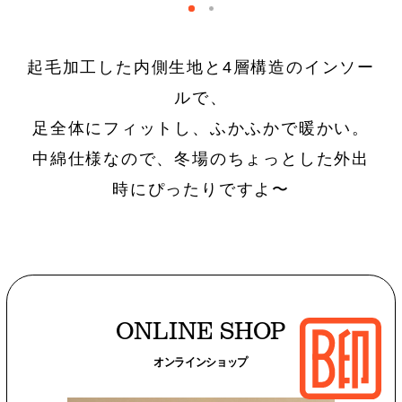
新着一覧
ファッション
起毛加工した内側生地と4層構造のインソー
ファッション小物
生活日用品
ルで、
足全体にフィットし、ふかふかで暖かい。
インテリア
食器、キッチン
中綿仕様なので、冬場のちょっとした外出
時にぴったりですよ〜
ステーショナリー
コスメ
キッズ
スポーツ
アウトドア
雑貨・ホビー
ONLINE SHOP
音楽・本
その他
オンラインショップ