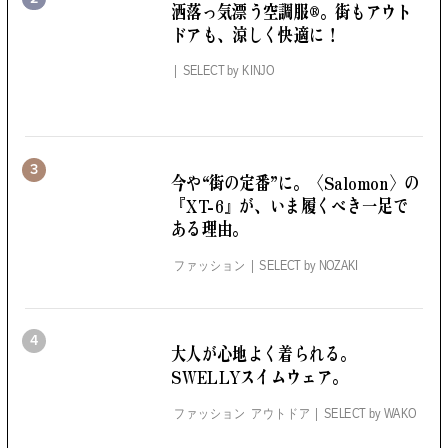
洒落っ気漂う空調服®。
街もアウト
ドアも、涼しく快適に！
SELECT by
KINJO
3
今や“街の定番”に。
〈Salomon〉の
『XT-6』が、いま履くべき一足で
ある理由。
ファッション
SELECT by
NOZAKI
4
大人が心地よく着られる。
SWELLYスイムウェア。
ファッション アウトドア
SELECT by
WAKO