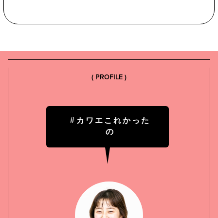
( PROFILE )
#カワエこれかった
の