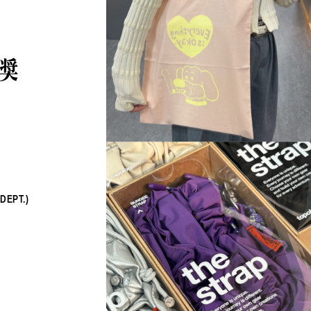
推奨
♪
B印マーケットの食専門市場！
PICK UP
DEPT.)