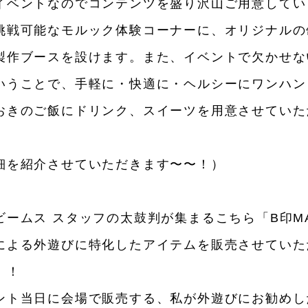
イベントなのでコンテンツを盛り沢山ご用意してい
インテリア
食器、キッチン
ステー
挑戦可能なモルック体験コーナーに、オリジナルの
キッズ
スポーツ
アウ
製作ブースを設けます。また、イベントで欠かせな
いうことで、手軽に・快適に・ヘルシーにワンハン
音楽・本
その他
おきのご飯にドリンク、スイーツを用意させていた
細を紹介させていただきます〜〜！）
ビームス スタッフの太鼓判が集まるこちら「B印MA
による外遊びに特化したアイテムを販売させていた
！！
ント当日に会場で販売する、私が外遊びにお勧めし