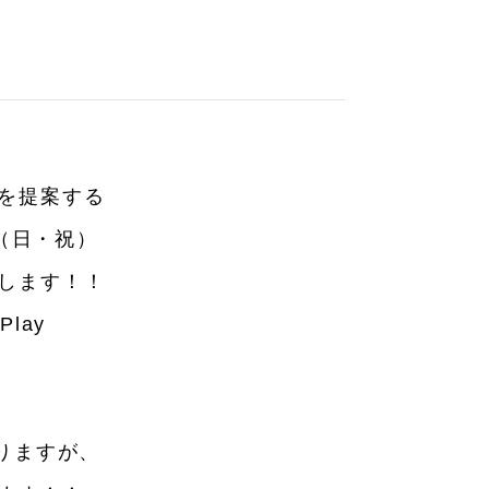
を提案する
3（日・祝）
します！！
lay
ション小物
生活日用品
りますが、