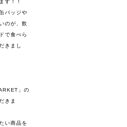
ます！！
ショナリー
コスメ
缶バッジや
トドア
雑貨・ホビー
いのが、飲
ドで食べら
だきまし
RKET」の
だきま
たい商品を