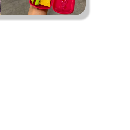
私たちは、〈Ziploc® Ribbon〉を
ま
こう使う！