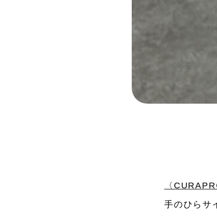
〈CURA
手のひらサ