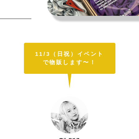
夏を全力で楽しむために。
今や“街の定番”に。
森田麻衣子が愛用する今夏アイテ
〈Salomon〉の『XT-6』が、い
ム8選。
履くべき一足である理由。
11/3（日祝）イベント
で物販します〜！