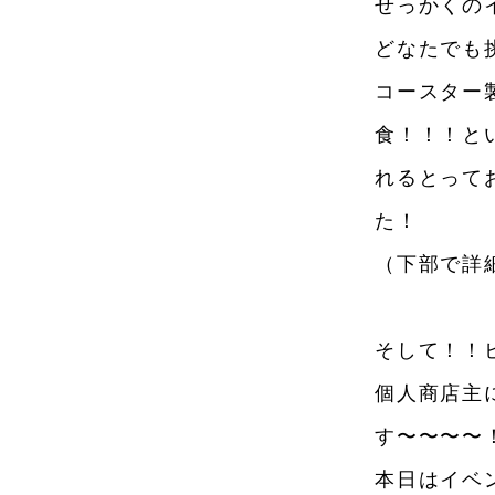
せっかくの
どなたでも
コースター
食！！！と
れるとって
た！
（下部で詳
そして！！
個人商店主
す〜〜〜〜
本日はイベ