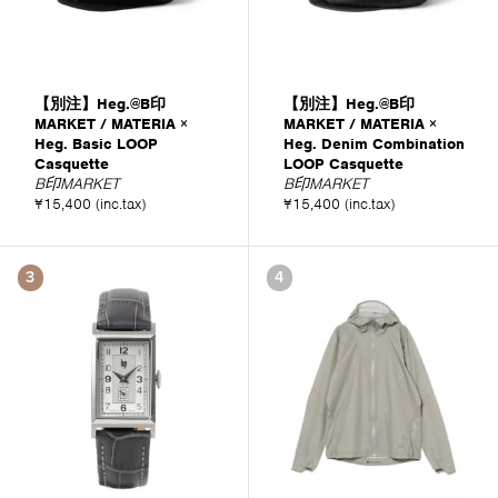
【別注】Heg.@B印
【別注】Heg.@B印
MARKET / MATERIA ×
MARKET / MATERIA ×
Heg. Basic LOOP
Heg. Denim Combination
Casquette
LOOP Casquette
B印MARKET
B印MARKET
¥15,400 (inc.tax)
¥15,400 (inc.tax)
3
4