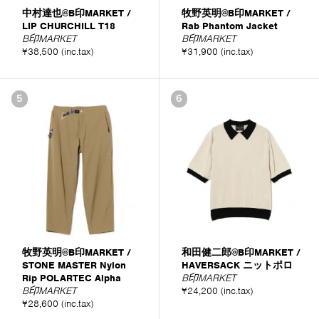
中村達也@B印MARKET /
牧野英明@B印MARKET /
LIP CHURCHILL T18
Rab Phantom Jacket
B印MARKET
B印MARKET
¥38,500 (inc.tax)
¥31,900 (inc.tax)
5
6
牧野英明@B印MARKET /
和田健二郎@B印MARKET /
STONE MASTER Nylon
HAVERSACK ニットポロ
Rip POLARTEC Alpha
B印MARKET
B印MARKET
¥24,200 (inc.tax)
¥28,600 (inc.tax)