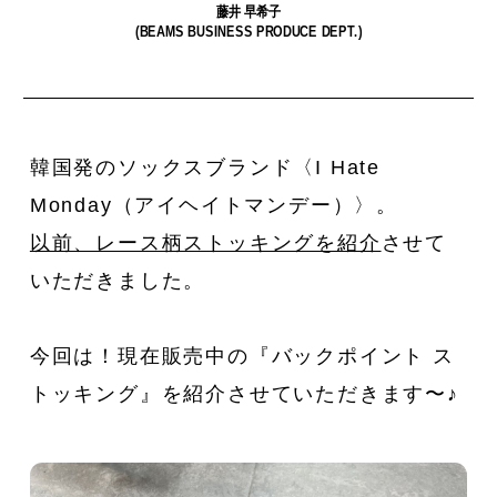
藤井 早希子
(BEAMS BUSINESS PRODUCE DEPT.)
韓国発のソックスブランド〈I Hate
私たちは、〈Ziploc® Ribbon〉
夏を全力で楽しむために。
Monday（アイヘイトマンデー）〉。
が、い
をこう使う！
森田麻衣子が愛用する今夏アイ
由。
テム8選。
以前、レース柄ストッキングを紹介
させて
いただきました。
今回は！現在販売中の『バックポイント ス
トッキング』を紹介させていただきます〜♪