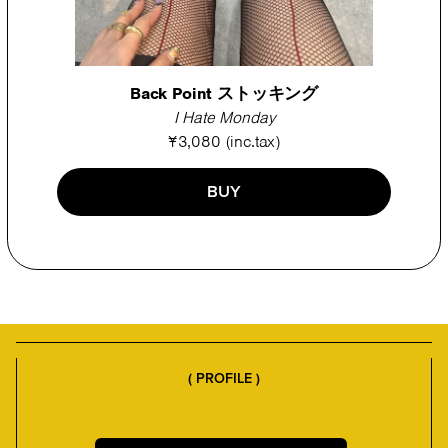
Back Point ストッキング
I Hate Monday
¥3,080 (inc.tax)
BUY
( PROFILE )