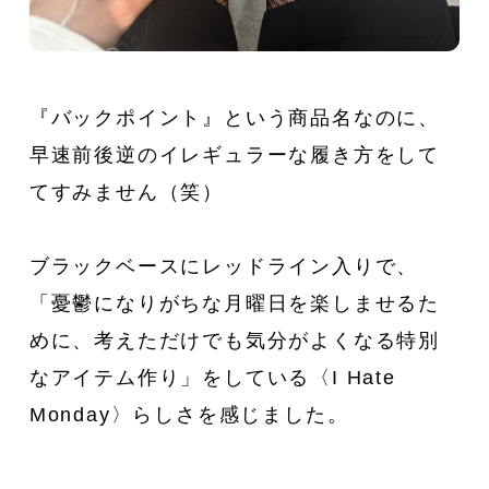
新着一覧
ファッション
ファッション小物
生活日用品
『バックポイント』という商品名なのに、
早速前後逆のイレギュラーな履き方をして
インテリア
食器、キッチン
てすみません（笑）
ステーショナリー
コスメ
ブラックベースにレッドライン入りで、
キッズ
スポーツ
「憂鬱になりがちな月曜日を楽しませるた
めに、考えただけでも気分がよくなる特別
アウトドア
雑貨・ホビー
なアイテム作り」をしている〈I Hate
Monday〉らしさを感じました。
音楽・本
その他