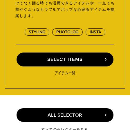
けでなく踊る時でも活用できるアイテムや、一点でも
華やぐようなカラフルでポップな心踊るアイテムを提
案します。
STYLING
PHOTOLOG
INSTA
SELECT ITEMS
SELECT ITEMS
アイテム一覧
ALL SELECTOR
ALL SELECTOR
すべてのセレクターを見る