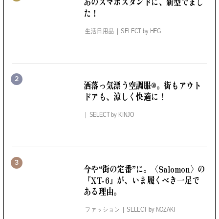
あのスマホスタンドに、
新型でまし
た！
生活日用品
SELECT by
HEG.
2
洒落っ気漂う空調服®。
街もアウト
ドアも、涼しく快適に！
SELECT by
KINJO
3
今や“街の定番”に。
〈Salomon〉の
『XT-6』が、いま履くべき一足で
ある理由。
ファッション
SELECT by
NOZAKI