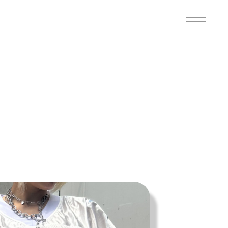
B印的太鼓判マップ