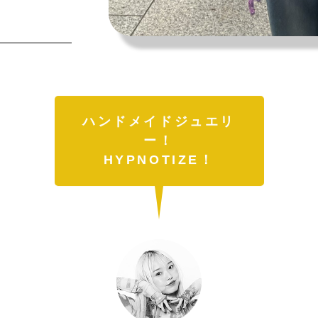
夏を全力で楽しむために。
今や“街の定番”に。
森田麻衣子が愛用する今夏アイテ
〈Salomon〉の『XT-6』が、い
ム8選。
履くべき一足である理由。
ハンドメイドジュエリ
ー！
HYPNOTIZE！