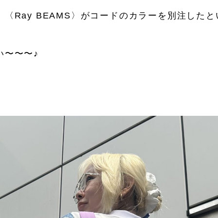
インテリア
食器、キッチン
ステー
〈Ray BEAMS〉がコードのカラーを別注した
キッズ
スポーツ
アウ
い〜〜〜♪
音楽・本
その他