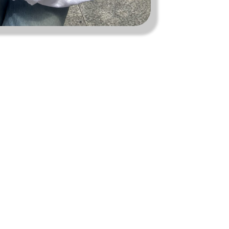
私たちは、〈Ziploc® Ribbon〉を
ま
こう使う！