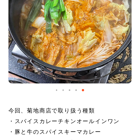
新着一覧
ファッション
ファッション小物
生活日用品
インテリア
食器、キッチン
ステーショナリー
コスメ
キッズ
スポーツ
アウトドア
雑貨・ホビー
今回、菊地商店で取り扱う種類
・スパイスカレーチキンオールインワン
音楽・本
その他
・豚と牛のスパイスキーマカレー