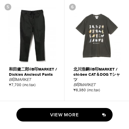
5
6
和田健二郎@B印MARKET /
北川浩嗣@B印MARKET /
Dickies Anclecut Pants
chi-bee CAT＆DOG Tシャ
B印MARKET
ツ
¥7,700 (inc.tax)
B印MARKET
¥6,380 (inc.tax)
VIEW MORE
VIEW MORE