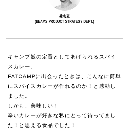
菊地 延
(BEAMS PRODUCT STRATEGY DEPT.)
今や“街の定番”に。
私たちは、〈Ziploc® Ribbon〉
イ
〈Salomon〉の『XT-6』が、い
をこう使う！
キャンプ飯の定番としてあげられるスパイ
ま履くべき一足である理由。
スカレー。
FATCAMPに出会ったときは、こんなに簡単
にスパイスカレーが作れるのか！と感動し
ました。
しかも、美味しい！
辛いカレーが好きな私にとって待ってまし
た！と思える食品でした！