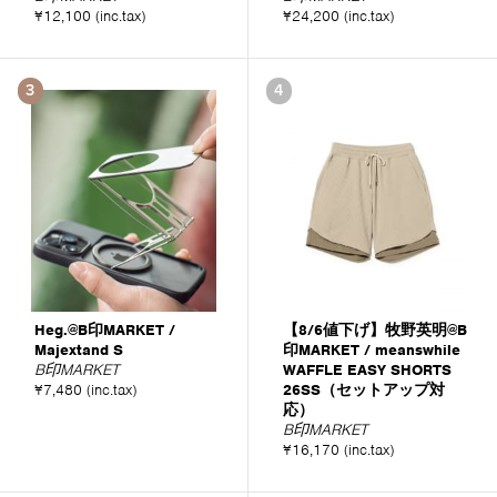
¥12,100 (inc.tax)
¥24,200 (inc.tax)
3
4
Heg.@B印MARKET /
【8/6値下げ】牧野英明@B
Majextand S
印MARKET / meanswhile
B印MARKET
WAFFLE EASY SHORTS
¥7,480 (inc.tax)
26SS（セットアップ対
応）
B印MARKET
¥16,170 (inc.tax)