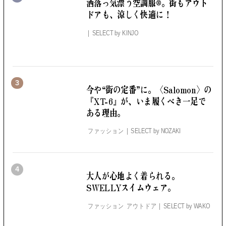
洒落っ気漂う空調服®。
街もアウト
ドアも、涼しく快適に！
SELECT by
KINJO
3
今や“街の定番”に。
〈Salomon〉の
『XT-6』が、いま履くべき一足で
ある理由。
ファッション
SELECT by
NOZAKI
4
大人が心地よく着られる。
SWELLYスイムウェア。
ファッション アウトドア
SELECT by
WAKO