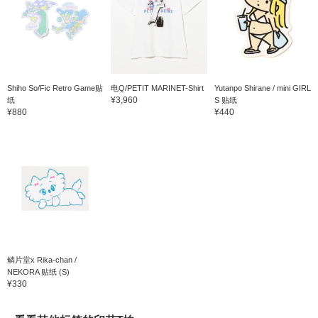
Shiho So/Fic Retro Game贴
电Q/PETIT MARINET-Shirt
Yutanpo Shirane / mini GIRL
¥3,960
纸
S 贴纸
¥880
¥440
鳞片堂x Rika-chan /
NEKORA 贴纸 (S)
¥330