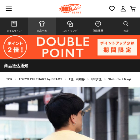
タイムライン
商品一览
スタイリング
閲覧履歴
検索
商品送达通知
TOP
>
TOKYO CULTUART by BEAMS
>
T恤・针织衫
>
印花T恤
>
Shiho So / Magical Fighter T-Shirt