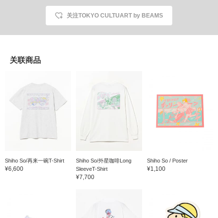
关注TOKYO CULTUART by BEAMS
关联商品
Shiho So/再来一碗T-Shirt
Shiho So/外星咖啡Long
Shiho So / Poster
¥6,600
¥1,100
SleeveT-Shirt
¥7,700