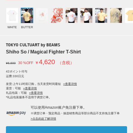
WHITE
BUTTER
TOKYO CULTUART by BEAMS
Shiho So / Magical Fighter T-Shirt
4,620
￥
（含税）
30 %OFF
¥6,600
42ポイント付与
运费:330日元
发货:上午11时前订购，当天发货时间最短
»查看详情
退货：可能
»查看详情
礼品包装：可能
»查看详情
*礼品包装服务不适用于调货订单。
可以使用Amazon账户免注册下单。
※调货订单・预定商品・抽选销售商品等部分商品不支持免注册下单
>点击此处了解详情