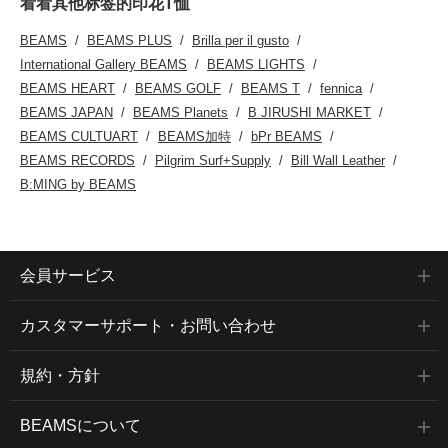
看看其他标签的印花T恤
BEAMS
BEAMS PLUS
Brilla per il gusto
International Gallery BEAMS
BEAMS LIGHTS
BEAMS HEART
BEAMS GOLF
BEAMS T
fennica
BEAMS JAPAN
BEAMS Planets
B JIRUSHI MARKET
BEAMS CULTUART
BEAMS加特
bPr BEAMS
BEAMS RECORDS
Pilgrim Surf+Supply
Bill Wall Leather
B:MING by BEAMS
会員サービス
カスタマーサポート・お問い合わせ
規約・方針
BEAMSについて