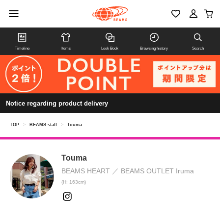
Timeline
Items
Look Book
Browsing history
Search
Notice regarding product delivery
TOP
>
BEAMS staff
>
Touma
Touma
BEAMS HEART
BEAMS OUTLET Iruma
(H: 163cm)