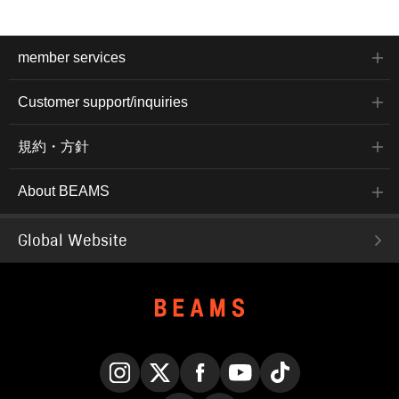
member services
Customer support/inquiries
規約・方針
About BEAMS
Global Website
Instagram
X
Facebook
YouTube
TikTok