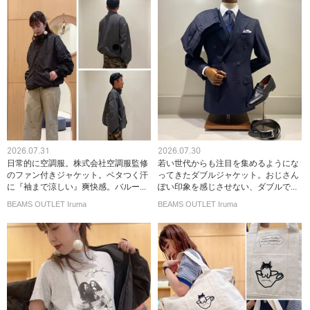
2026.07.31
2026.07.30
日常的に空調服。株式会社空調服監修
若い世代からも注目を集めるようにな
のファン付きジャケット。ベタつく汗
ってきたダブルジャケット。おじさん
に『袖まで涼しい』爽快感。バルー...
ぽい印象を感じさせない、ダブルで...
BEAMS OUTLET Iruma
BEAMS OUTLET Iruma