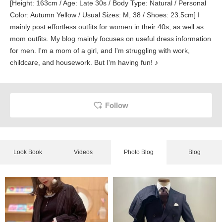
[Height: 163cm / Age: Late 30s / Body Type: Natural / Personal
Color: Autumn Yellow / Usual Sizes: M, 38 / Shoes: 23.5cm] I
mainly post effortless outfits for women in their 40s, as well as
mom outfits. My blog mainly focuses on useful dress information
for men. I'm a mom of a girl, and I'm struggling with work,
childcare, and housework. But I'm having fun! ♪
Follow
Look Book
Videos
Photo Blog
Blog