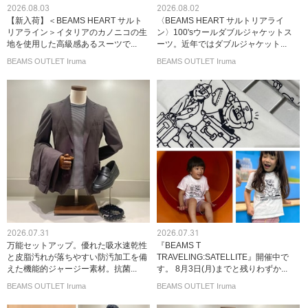
2026.08.03
2026.08.02
【新入荷】＜BEAMS HEART サルト
〈BEAMS HEART サルトリアライ
リアライン＞イタリアのカノニコの生
ン〉100'sウールダブルジャケットス
地を使用した高級感あるスーツで...
ーツ。近年ではダブルジャケット...
BEAMS OUTLET Iruma
BEAMS OUTLET Iruma
2026.07.31
2026.07.31
万能セットアップ。優れた吸水速乾性
『BEAMS T
と皮脂汚れが落ちやすい防汚加工を備
TRAVELING:SATELLITE』開催中で
えた機能的ジャージー素材。抗菌...
す。 8月3日(月)までと残りわずか...
BEAMS OUTLET Iruma
BEAMS OUTLET Iruma