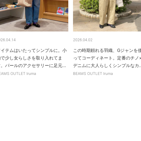
026.04.14
2026.04.02
アイテムはいたってシンプルに。小
この時期頼れる羽織、Gジャンを
物で少し女らしさを取り入れてま
ってコーディネート。定番のチノ
す。パールのアクセサリーに足元...
デニムに大人らしくシンプルなカ..
EAMS OUTLET Iruma
BEAMS OUTLET Iruma