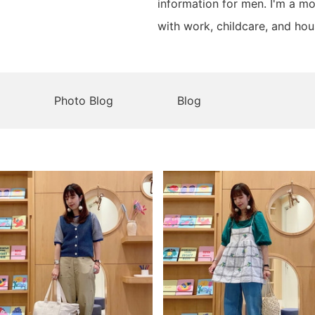
information for men. I'm a mom
with work, childcare, and hou
Photo Blog
Blog