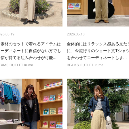
026.05.19
2026.05.13
同素材のセットで着れるアイテムは
全体的にはリラックス感ある見た
コーディネートに自信がない方でも
に、今流行りのショート丈Tシャ
信が持てる組み合わせが可能...
を合わせてコーディネートしま...
EAMS OUTLET Iruma
BEAMS OUTLET Iruma