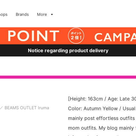
hops
Brands
More
Notice regarding product delivery
[Height: 163cm / Age: Late 30
BEAMS OUTLET Iruma
Color: Autumn Yellow / Usual 
mainly post effortless outfits
mom outfits. My blog mainly 