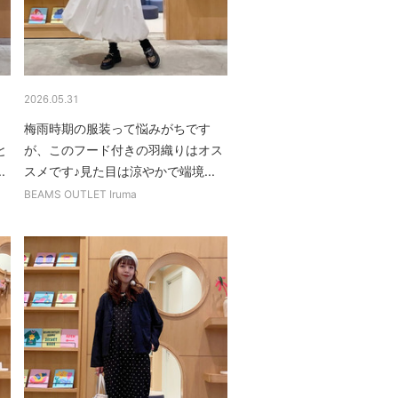
2026.05.31
。
梅雨時期の服装って悩みがちです
と
が、このフード付きの羽織りはオス
.
スメです♪見た目は涼やかで端境...
BEAMS OUTLET Iruma