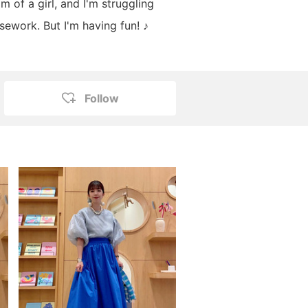
 of a girl, and I'm struggling
sework. But I'm having fun! ♪
Follow