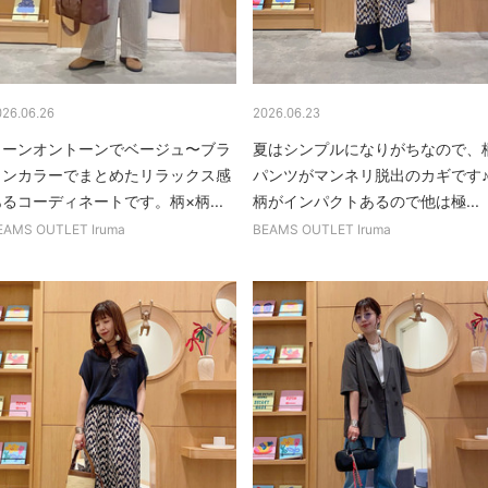
026.06.26
2026.06.23
トーンオントーンでベージュ〜ブラ
夏はシンプルになりがちなので、
ウンカラーでまとめたリラックス感
パンツがマンネリ脱出のカギです
るコーディネートです。柄×柄...
柄がインパクトあるので他は極...
EAMS OUTLET Iruma
BEAMS OUTLET Iruma