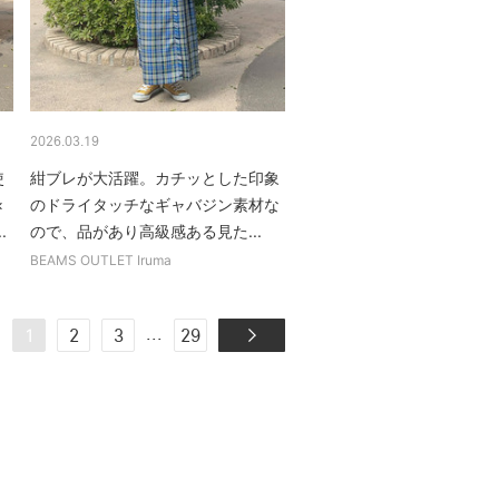
2026.03.19
使
紺ブレが大活躍。カチッとした印象
×
のドライタッチなギャバジン素材な
.
ので、品があり高級感ある見た...
BEAMS OUTLET Iruma
...
1
2
3
29