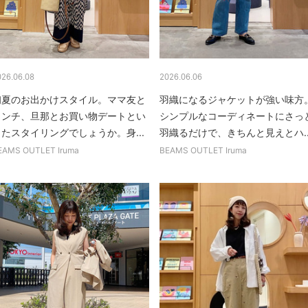
026.06.08
2026.06.06
初夏のお出かけスタイル。ママ友と
羽織になるジャケットが強い味方
ランチ、旦那とお買い物デートとい
シンプルなコーディネートにさっ
ったスタイリングでしょうか。身...
羽織るだけで、きちんと見えとハ..
EAMS OUTLET Iruma
BEAMS OUTLET Iruma