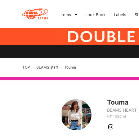
Items
Look Book
Labels
S
TOP
BEAMS staff
Touma
>
>
Touma
BEAMS HEART
(H: 163cm)