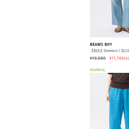
BEAMS BOY
【別注】Gramicci / 
¥19,580
¥11,748
[4
REARRIVAL