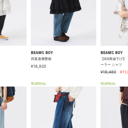
BEAMS BOY
BEAMS BOY
荷葉邊層疊裙
【8/6再値下げ】【
ーラー シャツ
¥18,920
¥18,480
¥11
REARRIVAL
REARRIVAL