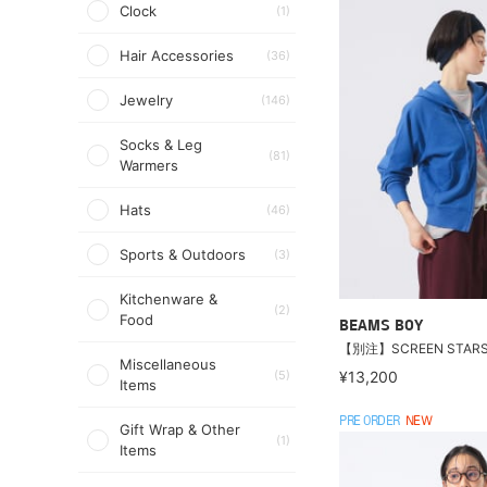
Clock
(1)
Hair Accessories
(36)
Jewelry
(146)
Socks & Leg
(81)
Warmers
Hats
(46)
Sports & Outdoors
(3)
Kitchenware &
(2)
Food
BEAMS BOY
【別注】SCREEN STAR
Miscellaneous
(5)
¥13,200
Items
PRE ORDER
NEW
Gift Wrap & Other
(1)
Items