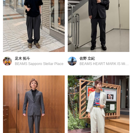
足木 拓斗
佐野 立紀
BEAMS Sapporo Stellar Place
BEAMS HEART MARK IS Minatomirai