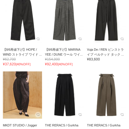
【8/6再値下げ】HOPE /
【8/6再値下げ】MARINA
Vuja De / REN ピンストラ
WIND ストライプ ワイド ...
YEE / DUNE ウール ワイ...
イプ ベルテッド タック ...
¥62,700
¥154,000
¥83,600
¥37,620
¥92,400
[40%OFF]
[40%OFF]
MKDT STUDIO / Jogger
THE RERACS / Gurkha
THE RERACS / Gurkha