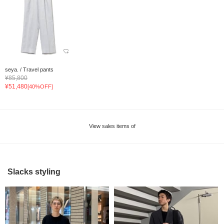
seya. / Travel pants
¥85,800
¥51,480
[40%OFF]
View sales items of
Slacks styling