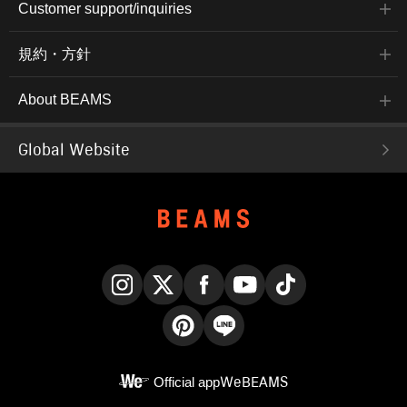
Customer support/inquiries
規約・方針
About BEAMS
Global Website
Instagram
X
Facebook
YouTube
TikTok
Pinterest
LINE
Official app
WeBEAMS