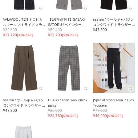
VALAADO / TEN トロピカ
【8/6再値下げ】SASAKI
ssstein / ウールギャバジン
ルウール ストライプ スラ...
SATORU / ペインター ...
ロングワイド トラウザー ...
¥39,600
¥59,400
¥47,300
¥27,720
¥29,700
[30%OFF]
[50%OFF]
ssstein / ウールギャバジン
CLASS / Tonic wool check
[Special order] seya. / Tuck
ロングワイド トラウザー ...
pants
Trousers
¥47,300
¥86,900
¥77,000
¥34,760
¥46,200
[60%OFF]
[40%OFF]