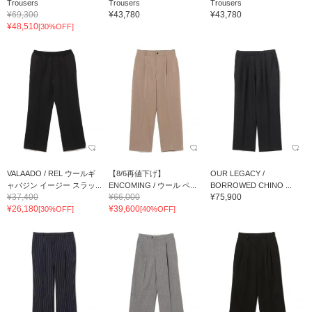
Trousers
Trousers
Trousers
¥69,300
¥43,780
¥43,780
¥48,510
[30%OFF]
VALAADO / REL ウールギ
【8/6再値下げ】
OUR LEGACY /
ャバジン イージー スラッ...
ENCOMING / ウール ペ...
BORROWED CHINO ...
¥37,400
¥66,000
¥75,900
¥26,180
¥39,600
[30%OFF]
[40%OFF]