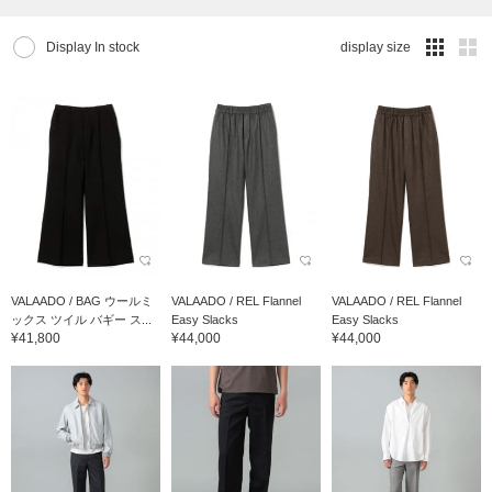
Display In stock
display size
VALAADO / BAG ウールミ
VALAADO / REL Flannel
VALAADO / REL Flannel
ックス ツイル バギー ス...
Easy Slacks
Easy Slacks
¥41,800
¥44,000
¥44,000