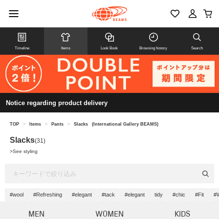
Timeline
Items
Look Book
Browsing history
Search
Notice regarding product delivery
TOP
>
Items
>
Pants
>
Slacks
(International Gallery BEAMS)
Slacks
(31)
>
See styling
#wool
#Refreshing
#elegant
#tack
#elegant
tidy
#chic
#Fit
#W
MEN
WOMEN
KIDS