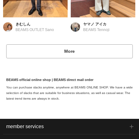
きむしん
ヤマノ アイカ
BEAMS OUTLET Sano
BEAMS Tennoji
More
BEAMS official online shop | BEAMS direct mail order
You can purchase slacks anytime, anywhere at BEAMS ONLINE SHOP. We have a wide
selection of slacks that are suitable for business situations, as well as casual wear. The
latest trend items are always in stock.
member services