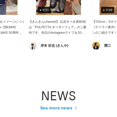
0:51
0:39
をイメージにつく
【きんきんchannel】 記念すべき第80回
【153cm：Sサイ
【BEAMS
は『POLPETTA オーダーフェア』のご案
《テーラー東洋
MS 50周年...
内です。先日のInstagramライブを20...
ンのご紹介です！
岸本 欣也 (きんや)
濱口
NEWS
See more news