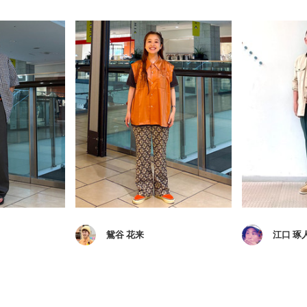
鴛谷 花来
江口 琢