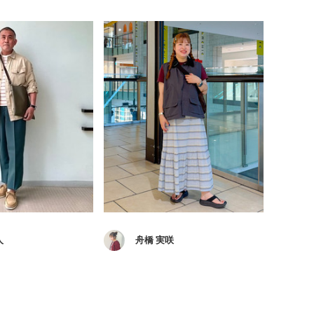
人
舟橋 実咲