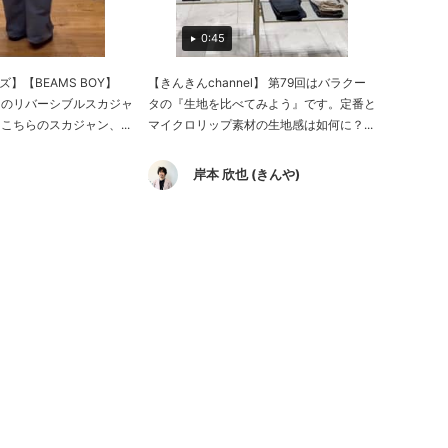
0:45
ズ】【BEAMS BOY】
【きんきんchannel】 第79回はバラクー
》のリバーシブルスカジャ
タの『生地を比べてみよう』です。定番と
こちらのスカジャン、...
マイクロリップ素材の生地感は如何に？...
岸本 欣也 (きんや)