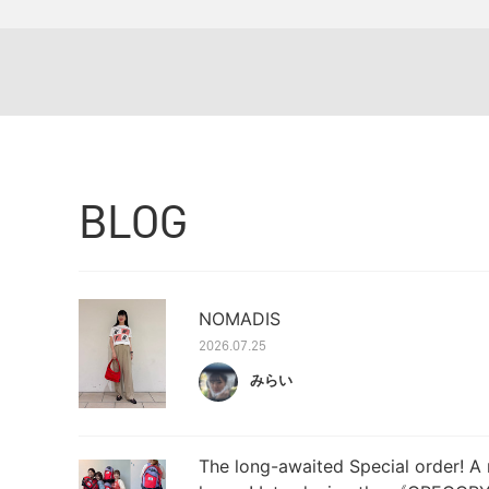
BLOG
NOMADIS
2026.07.25
みらい
The long-awaited Special order! A 