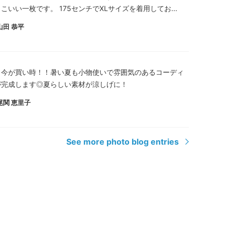
こいい一枚です。 175センチでXLサイズを着用してお...
山田 恭平
も今が買い時！！暑い夏も小物使いで雰囲気のあるコーディ
が完成します◎夏らしい素材が涼しげに！
尾関 恵里子
See more photo blog entries