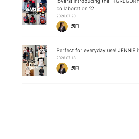
lovers! Introducing the 《GREG
collaboration ♡
2026.07.20
濱口
Perfect for everyday use! JENNIE 
2026.07.18
濱口