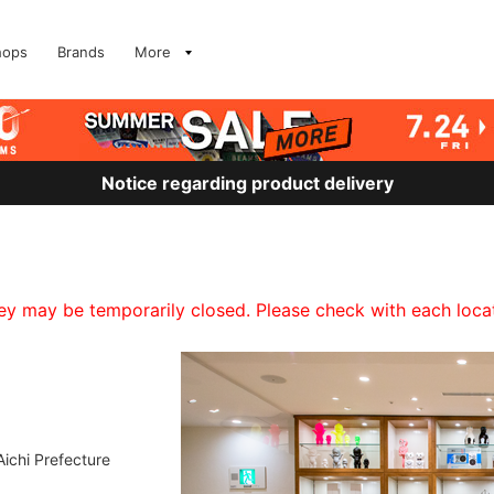
hops
Brands
More
Notice regarding product delivery
 may be temporarily closed. Please check with each locati
ichi Prefecture