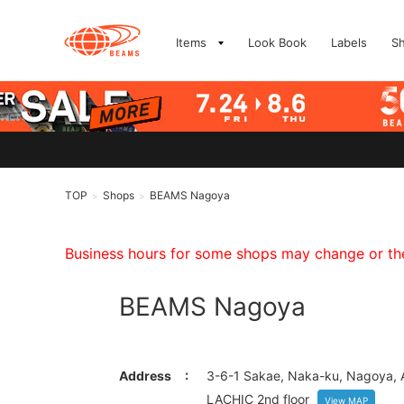
Items
Look Book
Labels
S
TOP
Shops
BEAMS Nagoya
>
>
Business hours for some shops may change or they
BEAMS Nagoya
Address
3-6-1 Sakae, Naka-ku, Nagoya, A
LACHIC 2nd floor
View MAP