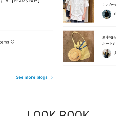
ORY》 x 【BEAMS BOY】
くとかっ
夏小物
items ♡
ネート
See more blogs