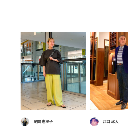
尾関 恵里子
江口 琢人