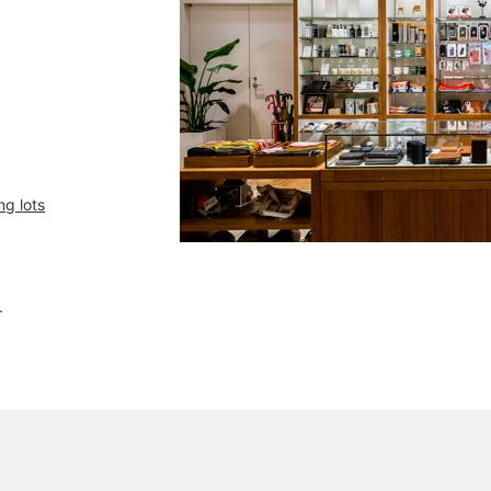
ng lots
.