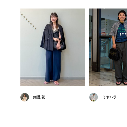
鎌足 花
ミヤハラ