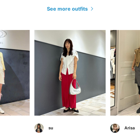
See more outfits
su
Arisa