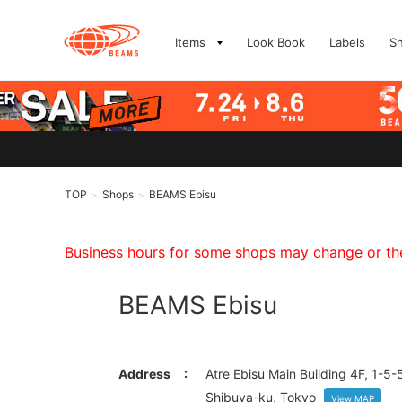
Items
Look Book
Labels
S
TOP
Shops
BEAMS Ebisu
>
>
Business hours for some shops may change or they
BEAMS Ebisu
Address
Atre Ebisu Main Building 4F, 1-5-
Shibuya-ku, Tokyo
View MAP