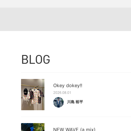
BLOG
Okey dokey!!
2026.08.01
川島 裕平
NEW WAVE (a mix)