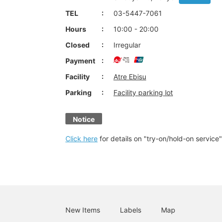
TEL
03-5447-7061
Hours
10:00 - 20:00
Closed
Irregular
Payment
Facility
Atre Ebisu
Parking
Facility parking lot
Notice
Click here
for details on "try-on/hold-on service"
New Items
Labels
Map