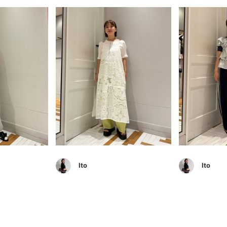
Ito
Ito