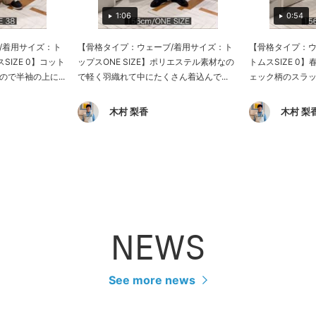
1:06
0:54
/着用サイズ：ト
【骨格タイプ：ウェーブ/着用サイズ：ト
【骨格タイプ：ウ
スSIZE 0】コット
ップスONE SIZE】ポリエステル素材なの
トムスSIZE 0
で半袖の上に...
で軽く羽織れて中にたくさん着込んで...
ェック柄のスラッ
木村 梨香
木村 梨
NEWS
See more news