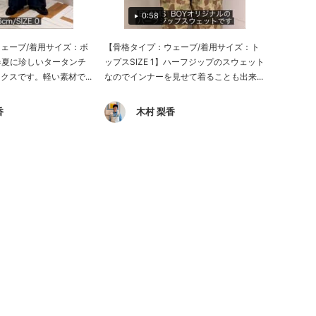
0:58
ェーブ/着用サイズ：ボ
【骨格タイプ：ウェーブ/着用サイズ：ト
】春夏に珍しいタータンチ
ップスSIZE 1】ハーフジップのスウェット
クスです。軽い素材で...
なのでインナーを見せて着ることも出来...
香
木村 梨香