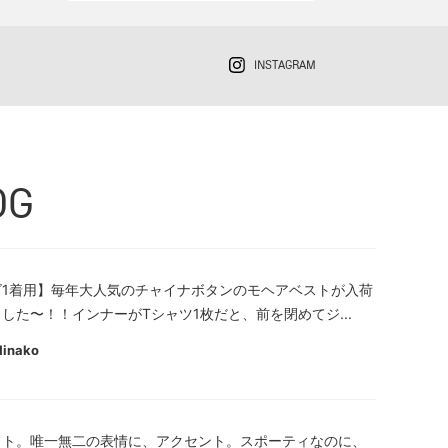
INSTAGRAM
OG
ズ1着用】毎年大人気のチャイナボタンのモヘアベストが入荷
した〜！！インナーがTシャツ1枚だと、前を閉めてジ...
Hinako
フト。唯一無二の表情に、アクセント。スポーティなのに、