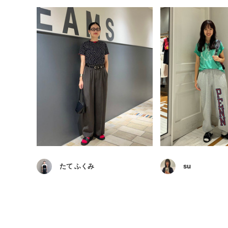
たて ふくみ
su