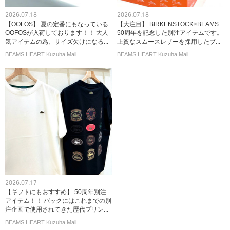
2026.07.18
2026.07.18
【OOFOS】 夏の定番にもなっている
【大注目】 BIRKENSTOCK×BEAMS
OOFOSが入荷しております！！ 大人
50周年を記念した別注アイテムです。
気アイテムの為、サイズ欠けになる...
上質なスムースレザーを採用したブ...
BEAMS HEART Kuzuha Mall
BEAMS HEART Kuzuha Mall
2026.07.17
【ギフトにもおすすめ】 50周年別注
アイテム！！ バックにはこれまでの別
注企画で使用されてきた歴代プリン...
BEAMS HEART Kuzuha Mall