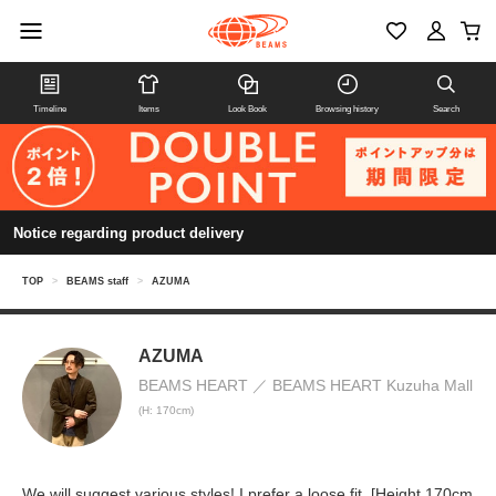
Timeline
Items
Look Book
Browsing history
Search
Notice regarding product delivery
TOP
>
BEAMS staff
>
AZUMA
AZUMA
BEAMS HEART
BEAMS HEART Kuzuha Mall
(H: 170cm)
We will suggest various styles! I prefer a loose fit. [Height 170cm