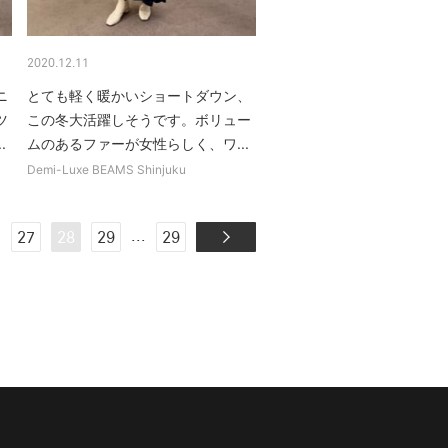
2020.12.11
ニ
とても軽く暖かいショートダウン、
ツ
この冬大活躍しそうです。ボリュー
.
ムのあるファーが女性らしく、ワ...
Demi-Luxe BEAMS Shinjuku
.
...
27
28
29
29