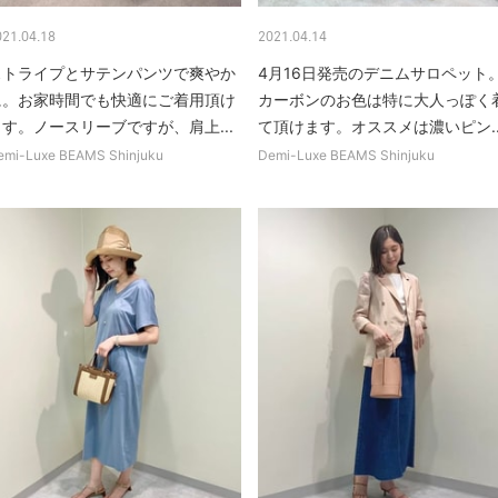
021.04.18
2021.04.14
ストライプとサテンパンツで爽やか
4月16日発売のデニムサロペット
に。お家時間でも快適にご着用頂け
カーボンのお色は特に大人っぽく
ます。ノースリーブですが、肩上...
て頂けます。オススメは濃いピン..
emi-Luxe BEAMS Shinjuku
Demi-Luxe BEAMS Shinjuku