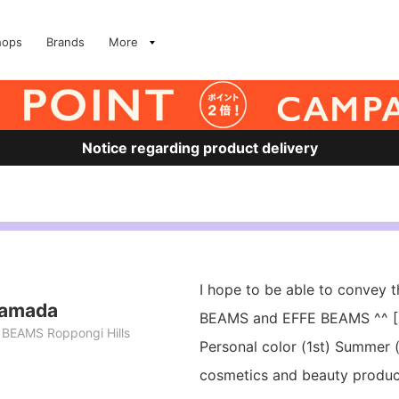
hops
Brands
More
Notice regarding product delivery
I hope to be able to convey 
Yamada
BEAMS and EFFE BEAMS ^^ [H
BEAMS Roppongi Hills
Personal color (1st) Summer (
cosmetics and beauty produ