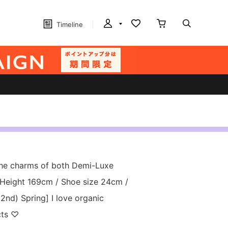
Timeline
the charms of both Demi-Luxe
eight 169cm / Shoe size 24cm /
2nd) Spring] I love organic
cts ♡