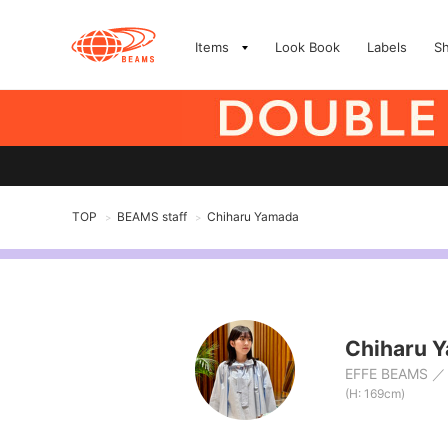
Items
Look Book
Labels
S
TOP
BEAMS staff
Chiharu Yamada
>
>
Chiharu 
EFFE BEAMS
(H: 169cm)