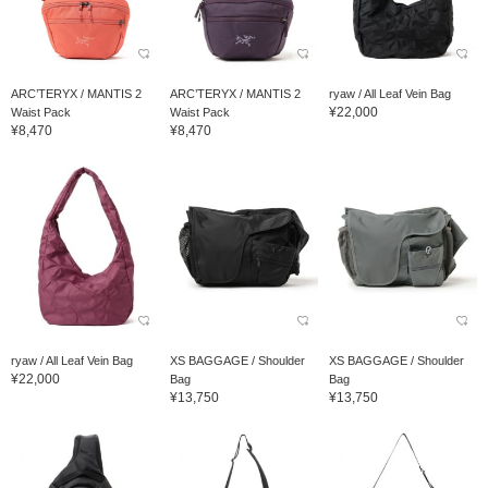
ARC’TERYX / MANTIS 2
ARC’TERYX / MANTIS 2
ryaw / All Leaf Vein Bag
¥22,000
Waist Pack
Waist Pack
¥8,470
¥8,470
ryaw / All Leaf Vein Bag
XS BAGGAGE / Shoulder
XS BAGGAGE / Shoulder
¥22,000
Bag
Bag
¥13,750
¥13,750