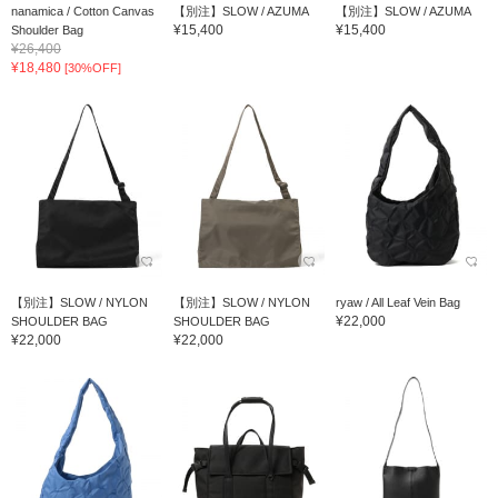
nanamica / Cotton Canvas
【別注】SLOW / AZUMA
【別注】SLOW / AZUMA
¥15,400
¥15,400
Shoulder Bag
¥26,400
¥18,480
[30%OFF]
【別注】SLOW / NYLON
【別注】SLOW / NYLON
ryaw / All Leaf Vein Bag
¥22,000
SHOULDER BAG
SHOULDER BAG
¥22,000
¥22,000