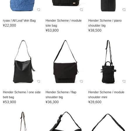
ryaw / All Leaf Vein Bag
Hender Scheme / module
Hender Scheme / piano
¥22,000
tote bag
shoulder big
¥63,800
¥38,500
Hender Scheme / one side
Hender Scheme / flap
Hender Scheme / module
belt bag
shoulder big
shoulder mini
¥53,900
¥36,300
¥28,600