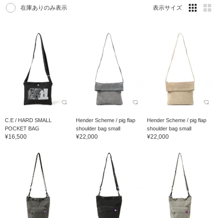
在庫ありのみ表示
表示サイズ
C.E / HARD SMALL
Hender Scheme / pig flap
Hender Scheme / pig flap
POCKET BAG
shoulder bag small
shoulder bag small
¥16,500
¥22,000
¥22,000