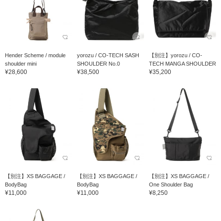
Hender Scheme / module
yorozu / CO-TECH SASH
【別注】yorozu / CO-
shoulder mini
SHOULDER No.0
TECH MANGA SHOULDER
¥28,600
¥38,500
¥35,200
【別注】XS BAGGAGE /
【別注】XS BAGGAGE /
【別注】XS BAGGAGE /
BodyBag
BodyBag
One Shoulder Bag
¥11,000
¥11,000
¥8,250