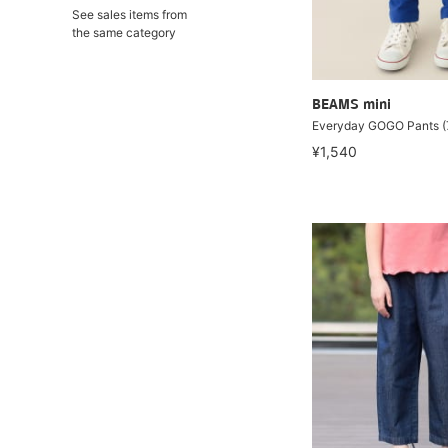
See sales items from
the same category
BEAMS mini
Everyday GOGO Pants 
¥1,540