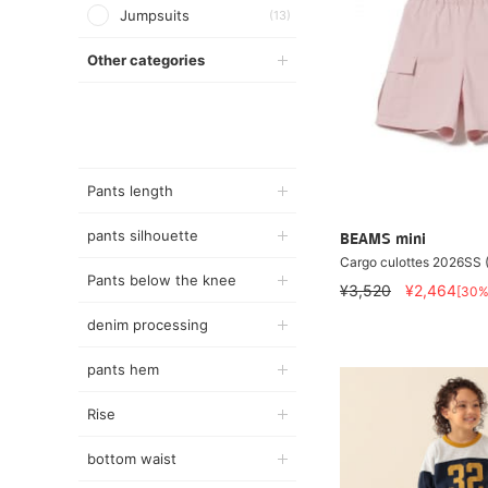
Jumpsuits
(13)
Other categories
Pants length
pants silhouette
BEAMS mini
Cargo culottes 2026SS
Pants below the knee
¥3,520
¥2,464
[30%
denim processing
pants hem
Rise
bottom waist