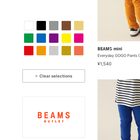
BEAMS mini
Everyday GOGO Pants 
¥1,540
Clear selections