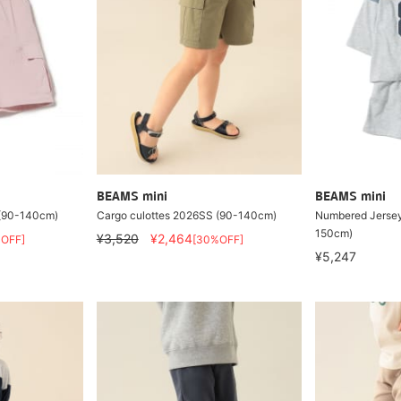
BEAMS mini
BEAMS mini
 (90-140cm)
Cargo culottes 2026SS (90-140cm)
Numbered Jersey
150cm)
¥3,520
¥2,464
OFF]
[30%OFF]
¥5,247