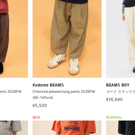
Kodomo BEAMS
BEAMS BOY
pants 2026FW
Checked pleated long pants 2026FW
コード スラック
(90-140cm)
¥16,940
¥5,500
NEW
REARRIVAL