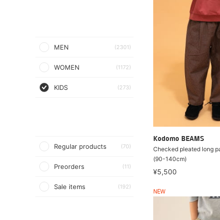
MEN
(2301)
WOMEN
(1172)
KIDS
(273)
Kodomo BEAMS
Regular products
(70)
Checked pleated long 
(90-140cm)
Preorders
(11)
¥5,500
Sale items
(192)
NEW