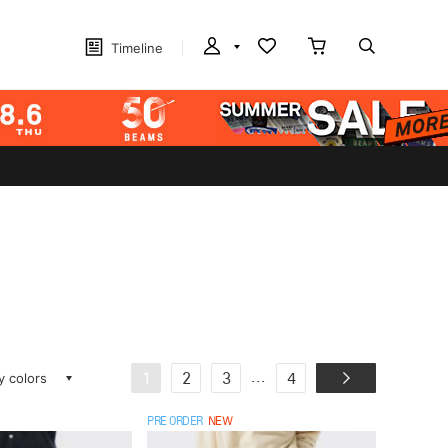
Timeline
ay colors
...
1
2
3
4
PRE ORDER
NEW