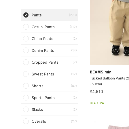
Pants
(273)
Casual Pants
(112)
Chino Pants
(2)
Denim Pants
(14)
Cropped Pants
(2)
BEAMS mini
Sweat Pants
(12)
Tucked Balloon Pants 
150cm)
Shorts
(87)
¥4,510
Sports Pants
(2)
REARRIVAL
Slacks
(2)
Overalls
(27)