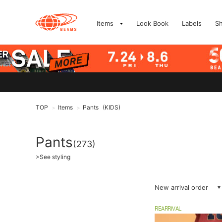
Items
Look Book
Labels
S
TOP
Items
Pants
(KIDS)
>
>
Pants
(273)
>
See styling
New arrival order
REARRIVAL