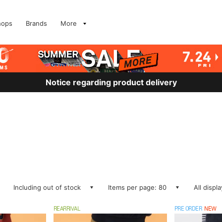
hops
Brands
More
Notice regarding product delivery
Including out of stock
Items per page: 80
All displ
REARRIVAL
PRE ORDER
NEW