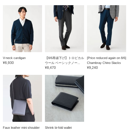
V-neck cardigan
【8/6再値下げ】トロピカル
[Price reduced again on 8/6]
¥6,930
ウール ベーシックノー...
Chambray Chino Slacks
¥8,470
¥9,240
Faux leather mini shoulder
Shrink bi-fold wallet