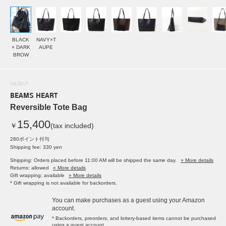
BLACK
NAVY×T
× DARK
AUPE
BROW
SOLDOUT
BEAMS HEART
Reversible Tote Bag
15,400
￥
(tax included)
280ポイント付与
Shipping fee: 330 yen
Shipping: Orders placed before 11:00 AM will be shipped the same day.
» More details
Returns: allowed
» More details
Gift wrapping: available
» More details
* Gift wrapping is not available for backorders.
You can make purchases as a guest using your Amazon
account.
* Backorders, preorders, and lottery-based items cannot be purchased
using a guest account.