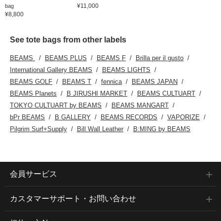
¥11,000
bag
¥8,800
See tote bags from other labels
BEAMS
BEAMS PLUS
BEAMS F
Brilla per il gusto
International Gallery BEAMS
BEAMS LIGHTS
BEAMS GOLF
BEAMS T
fennica
BEAMS JAPAN
BEAMS Planets
B JIRUSHI MARKET
BEAMS CULTUART
TOKYO CULTUART by BEAMS
BEAMS MANGART
bPr BEAMS
B GALLERY
BEAMS RECORDS
VAPORIZE
Pilgrim Surf+Supply
Bill Wall Leather
B:MING by BEAMS
会員サービス
カスタマーサポート・お問い合わせ