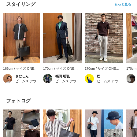
スタイリング
もっと見る
166cm / サイズ ONE
170cm / サイズ ONE
170cm / サイズ ONE
170cm
SIZE
SIZE
SIZE
SIZE
きむしん
福田 明弘
巴
ビームス アウトレット 佐野
ビームス アウトレット 入間
ビームス アウトレット りんくう
フォトログ