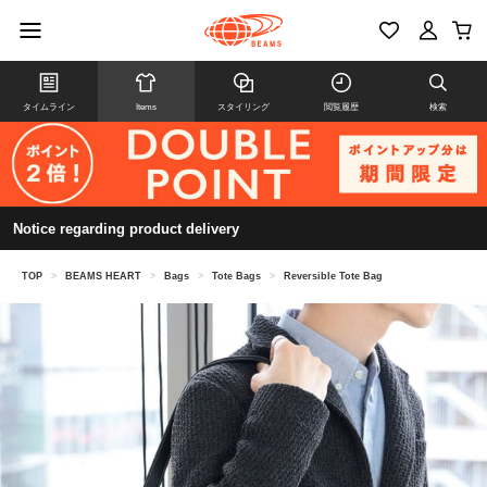
タイムライン
Items
スタイリング
閲覧履歴
検索
Notice regarding product delivery
TOP
>
BEAMS HEART
>
Bags
>
Tote Bags
>
Reversible Tote Bag