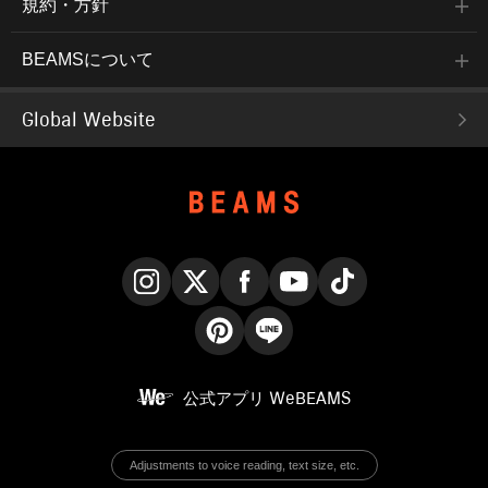
規約・方針
BEAMSについて
Global Website
Instagram
X
Facebook
YouTube
TikTok
Pinterest
LINE
公式アプリ
WeBEAMS
Adjustments to voice reading, text size, etc.