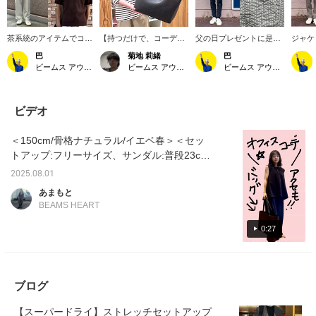
茶系統のアイテムでコー
【持つだけで、コーデが
父の日プレゼントに是
ジャケ
ディネート！！タイトな
締まる。】 シンプルなコ
非！！父の日プレゼント
ンとオ
巴
菊地 莉緒
巴
シルエットと編み方が特
ーディネートほど小物選
にオススメのアイテムで
派！！
ビームス アウトレット りんくう
ビームス アウトレット 入間
ビームス アウトレット りんくう
徴的なポロシャツを主役
びが重要。今回合わせた
コーディネートしまし
はTシ
に組み合わせてます。パ
トートバッグは、無駄の
た。シャツは大きめの作
必要な
ンツはベストセラーのア
ないミニマルなデザイン
りでシアサッカー生地が
トを着
イテムを着用しており、
でどんなスタイルにも馴
夏らしさを感じさせてく
ジでコ
ビデオ
ウエストにゴムと紐があ
染みながら、しっかり存
れます。又生地特有の凹
した。
るので､細身の私でも着
在感をプラスしてくれる
の肌感触と胸元のワンポ
ツは大
＜150cm/骨格ナチュラル/イエベ春＞＜セッ
用しやすいアイテムで
アイテムです。A4サイズ
イントがオススメです。
又､吸
す。トップスタイト×ボ
やPCも収納可能な大容量
パンツは テーパードが効
ライな
トアップ:フリーサイズ、サンダル:普段23cm
トムスルーズのメリハリ
仕様で、通勤・通学から
いたキレイなシルエット
地が暑
でMサイズ＞オフィスやお呼ばれのシーンで
を意識しました。バッグ
休日のお出かけまで幅広
に加えて､吸水速乾性に
てくれ
2025.08.01
も使えるセットアップ着用しました！スカー
はリバーシブル仕様で､
く活躍。上品なフェイク
優れた素材を使用｡ウエ
濯でき
あまもと
2度楽しめます。身長
レザー素材が大人っぽさ
ストにはゴムとドローコ
も簡単
トの丈ばっちりです！トップスもゆとりがあ
BEAMS HEART
170cm/痩せ型｡肩幅普
を演出し、持つだけでコ
ードが付いているので､
シーン
るためストレスフリーで嬉しいです！
通｡着用サイズ全てSサ
ーディネートをワンラン
ラクに着用頂けます。カ
お食事
0:27
イズ｡ いいなと思ったア
ク格上げしてくれます。
ラー展開豊富なベストセ
ットが
イテムは[♡+]を押すとお
使い勝手も見た目も妥協
ラーアイテムです。是非
オススメで
気に入りに保存できるの
したくない方におすすめ
ご検討ください｡ いいな
思った
で、ぜひご活用くださ
のバッグです。 【♡+を
と思ったアイテムは[♡+]
押すと
い｡
押していただくと、後で
を押すとお気に入りに保
できる
ブログ
見返すことができて便利
存できるので、ぜひご活
くださ
です！是非ご利用くださ
用ください
い】
【スーパードライ】ストレッチセットアップ