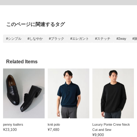
このページに関連するタグ
#シンプル
#しなやか
#ブラック
#エレガント
#ステッチ
#2way
#
Related Items
penny loafers
knit polo
Luxury Ponte Crew Neck
¥23,100
¥7,480
Cut and Sew
¥9,900