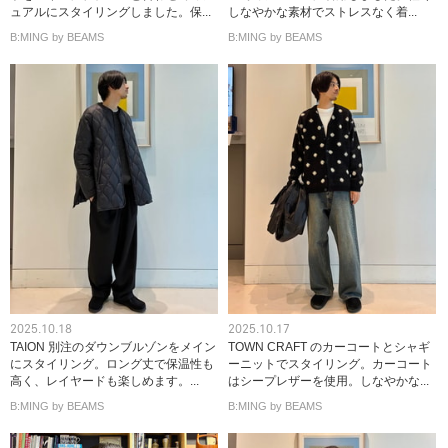
ュアルにスタイリングしました。保...
しなやかな素材でストレスなく着...
B:MING by BEAMS
B:MING by BEAMS
2025.10.18
2025.10.17
TAION 別注のダウンブルゾンをメイン
TOWN CRAFT のカーコートとシャギ
にスタイリング。ロング丈で保温性も
ーニットでスタイリング。カーコート
高く、レイヤードも楽しめます。...
はシープレザーを使用。しなやかな...
B:MING by BEAMS
B:MING by BEAMS