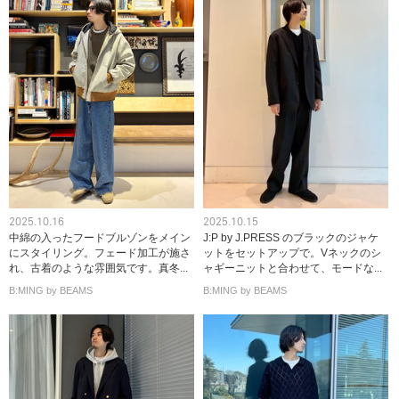
2025.10.16
2025.10.15
中綿の入ったフードブルゾンをメイン
J:P by J.PRESS のブラックのジャケ
にスタイリング。フェード加工が施さ
ットをセットアップで。Vネックのシ
れ、古着のような雰囲気です。真冬...
ャギーニットと合わせて、モードな...
B:MING by BEAMS
B:MING by BEAMS