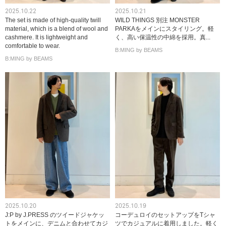
2025.10.22
2025.10.21
The set is made of high-quality twill
WILD THINGS 別注 MONSTER
material, which is a blend of wool and
PARKAをメインにスタイリング。軽
cashmere. It is lightweight and
く、高い保温性の中綿を採用。真...
comfortable to wear.
B:MING by BEAMS
B:MING by BEAMS
2025.10.20
2025.10.19
J:P by J.PRESS のツイードジャケッ
コーデュロイのセットアップをTシャ
トをメインに、デニムと合わせてカジ
ツでカジュアルに着用しました。軽く