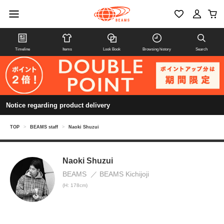
Timeline
Items
Look Book
Browsing history
Search
Notice regarding product delivery
TOP
>
BEAMS staff
>
Naoki Shuzui
Naoki Shuzui
BEAMS
BEAMS Kichijoji
(H: 178cm)