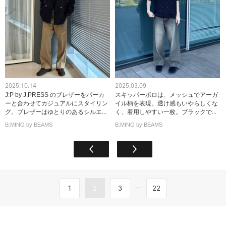
2025.10.14
2025.03.09
J:P by J.PRESS のブレザーをパーカ
スキッパーポロは、メッシュでアーガ
ーと合わせてカジュアルにスタイリン
イル柄を表現。透け感もいやらしくな
グ。ブレザーはゆとりのあるシルエ...
く、着用しやすい一枚。ブラックで...
B:MING by BEAMS
B:MING by BEAMS
...
1
2
3
22