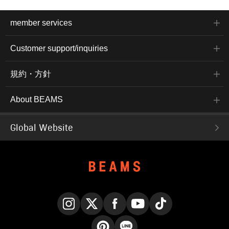
member services
Customer support/inquiries
規約・方針
About BEAMS
Global Website
Instagram
X
Facebook
YouTube
TikTok